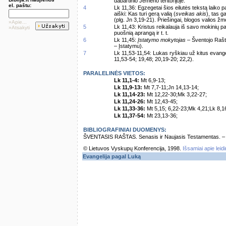
dabartinio Jemeno teritorijoje.
el. paštu:
4
Lk 11,36: Egzegetai šios eilutės tekstą laiko p
aiški: Kas turi gerą valią (
sveikas akis
), tas g
(plg. Jn 3,19-21). Priešingai, blogos valios 
»Apie...
5
Lk 11,43: Kristus reikalauja iš savo mokinių
»Atsakyti
puošnią aprangą ir t. t.
6
Lk 11,45:
Įstatymo mokytojas
– Šventojo Rašto
– Įstatymu).
7
Lk 11,53-11,54: Lukas ryškiau už kitus evange
11,53-54; 19,48; 20,19-20; 22,2).
PARALELINĖS VIETOS:
Lk 11,1-4:
Mt 6,9-13;
Lk 11,9-13:
Mt 7,7-11;Jn 14,13-14;
Lk 11,14-23:
Mt 12,22-30;Mk 3,22-27;
Lk 11,24-26:
Mt 12,43-45;
Lk 11,33-36:
Mt 5,15; 6,22-23;Mk 4,21;Lk 8,1
Lk 11,37-54:
Mt 23,13-36;
BIBLIOGRAFINIAI DUOMENYS:
ŠVENTASIS RAŠTAS. Senasis ir Naujasis Testamentas. – Vi
© Lietuvos Vyskupų Konferencija, 1998.
Išsamiai apie leid
Evangelija pagal Luką