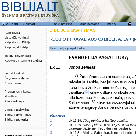
2026 08 09 Sekmad.
apie projektą
apie svetainę
medis
BIBLIJOS SKAITYMAS
Apie Bibliją
Lietuviški vertimai
RUBŠIO IR KAVALIAUSKO BIBLIJA, LVK (kat
Kaip skaityti Bibliją
Kaip įsigyti Bibliją
Evangelija pagal Luką
Tekstų palyginimas
EVANGELIJA PAGAL LUKĄ
Rodyklės ir teminė paieška
Lk 11
Jonos ženklas
Įvadai ir raktai
29
Žmonėms gausiai susirinkus, Jėzu
Žinynai ir žodynai
reikalauja ženklo, bet jai nebus duota 
Komentarai
Jona buvo ženklas nineviečiams, taip
Programos ir kursai
[i3]
karalienė
teismo dieną prisikels dra
Homilijos
atkeliavo nuo žemės pakraščių pasikla
Kita medžiaga
32
Saliamonas.
Ninevės gyventojai teis
atsivertė išgirdę Jonos pamokslus, o 
Biblija ir Bažnyčia
Biblija ir gyvenimas
IŠNAŠOS:
Biblija ir teologija
1
Lk 11,19:
Jūsų sūnūs
, arba
jūsų sekėjai.
2
Lk 11,20:
Dievo pirštas
, o Mt 12,28
Dievo dva
paternae dexterae
(Tėvo dešinės pirštas).
3
Lk 11,31: Minima Sabos karalienė, aplankiusi 
Biblija.lt naujienos