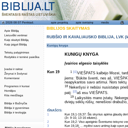
2026 08 07 Penktad.
apie projektą
apie svetainę
medis
BIBLIJOS SKAITYMAS
Apie Bibliją
Lietuviški vertimai
RUBŠIO IR KAVALIAUSKO BIBLIJA, LVK (kat
Kaip skaityti Bibliją
Kaip įsigyti Bibliją
Kunigų knyga
Tekstų palyginimas
KUNIGŲ KNYGA
Rodyklės ir teminė paieška
Įvairios elgesio taisyklės
Įvadai ir raktai
Kun 19
1
[i1]
VIEŠPATS kalbėjo Mozei, ta
Žinynai ir žodynai
jiems: 'Būkite šventi, nes aš, VIEŠP
Komentarai
neapykantos savo artimui. Nors tektų s
18
Programos ir kursai
Nekeršysi ir nebūsi nusistatęs prie
Homilijos
[i3]
patį:
aš esu VIEŠPATS.
Kita medžiaga
19
Laikysitės mano įstatų. Nekergsi
dviejų sėklų rūšių; nenešiosi drabužio,
Biblija ir Bažnyčia
Biblija ir gyvenimas
IŠNAŠOS:
Biblija ir teologija
1
Kun 19,1-19,37: Šis skyrius apima glaudų derin
(žr. 9-10, 13-16 eilutes).
2
Kun 19,2: Viso apeiginio Šventumo teisyno ved
3
Kun 19,18: ...
mylėsi savo artimą kaip save pa
Biblija.lt naujienos