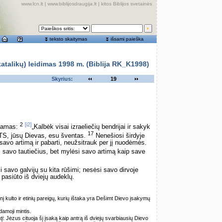
www.lcn.lt
|
www.biblijosdraugija.lt
|
kitos Biblijos svetainės
teksto skaitymas
išsami paieška
alikų) leidimas 1998 m. (Biblija RK_K1998)
Skyrius:
19
2
[i2]
rdamas:
„Kalbėk visai izraeliečių bendrijai ir sakyk
17
ATS, jūsų Dievas, esu šventas.
Nenešiosi širdyje
avo artimą ir pabarti, neužsitrauk per jį nuodėmės.
š savo tautiečius, bet mylėsi savo artimą kaip save
 savo galvijų su kita rūšimi; nesėsi savo dirvoje
 pasiūto iš dviejų audeklų.
į kulto ir etinių pareigų, kurių ištaka yra Dešimt Dievo įsakymų
amoji mintis.
tį
: Jėzus cituoja šį įsaką kaip antrą iš dviejų svarbiausių Dievo