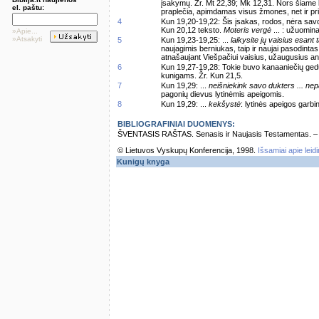
įsakymų. Žr. Mt 22,39; Mk 12,31. Nors šiame
el. paštu:
praplečia, apimdamas visus žmones, net ir pri
4
Kun 19,20-19,22: Šis įsakas, rodos, nėra savo
Kun 20,12 teksto.
Moteris vergė
... : užuomina
»Apie...
»Atsakyti
5
Kun 19,23-19,25: ...
laikysite jų vaisius esant 
naujagimis berniukas, taip ir naujai pasodint
atnašaujant Viešpačiui vaisius, užaugusius ant 
6
Kun 19,27-19,28: Tokie buvo kanaaniečių gedu
kunigams. Žr. Kun 21,5.
7
Kun 19,29: ...
neišniekink savo dukters ... ne
pagonių dievus lytinėmis apeigomis.
8
Kun 19,29: ...
kekšystė
: lytinės apeigos garb
BIBLIOGRAFINIAI DUOMENYS:
ŠVENTASIS RAŠTAS. Senasis ir Naujasis Testamentas. – Vi
© Lietuvos Vyskupų Konferencija, 1998.
Išsamiai apie leid
Kunigų knyga