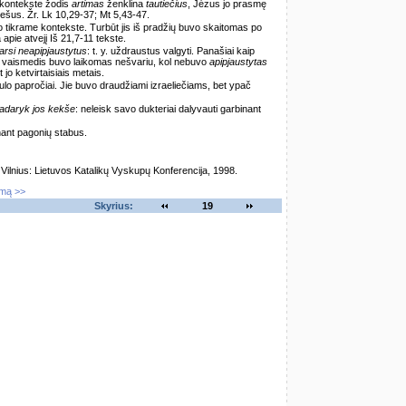
 kontekste žodis
artimas
ženklina
tautiečius
, Jėzus jo prasmę
ešus. Žr. Lk 10,29-37; Mt 5,43-47.
 tikrame kontekste. Turbūt jis iš pradžių buvo skaitomas po
 apie atvejį Iš 21,7-11 tekste.
tarsi neapipjaustytus
: t. y. uždraustus valgyti. Panašiai kaip
as vaismedis buvo laikomas nešvariu, kol nebuvo
apipjaustytas
jo ketvirtaisiais metais.
lo papročiai. Jie buvo draudžiami izraeliečiams, bet ypač
padaryk jos kekše
: neleisk savo dukteriai dalyvauti garbinant
inant pagonių stabus.
lnius: Lietuvos Katalikų Vyskupų Konferencija, 1998.
imą >>
Skyrius:
19