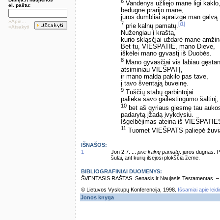
6
Vandenys užliejo mane ligi kaklo
el. paštu:
bedugnė prarijo mane,
jūros dumbliai apraizgė man galvą
»Apie...
7
[i1]
prie kalnų pamatų.
»Atsakyti
Nužengiau į kraštą,
kurio skląsčiai uždarė mane amžin
Bet tu, VIEŠPATIE, mano Dieve,
iškėlei mano gyvastį iš Duobės.
8
Mano gyvasčiai vis labiau gęstan
atsiminiau VIEŠPATĮ,
ir mano malda pakilo pas tave,
į tavo šventąją buveinę.
9
Tuščių stabų garbintojai
palieka savo gailestingumo šaltinį,
10
bet aš gyriaus giesmę tau aukos
padarytą įžadą įvykdysiu.
Išgelbėjimas ateina iš VIEŠPATIES
11
Tuomet VIEŠPATS paliepė žuviai
IŠNAŠOS:
1
Jon 2,7: ...
prie kalnų pamatų
: jūros dugnas. 
šulai, ant kurių ilsėjosi plokščia žemė.
BIBLIOGRAFINIAI DUOMENYS:
ŠVENTASIS RAŠTAS. Senasis ir Naujasis Testamentas. – Vi
© Lietuvos Vyskupų Konferencija, 1998.
Išsamiai apie leid
Jonos knyga