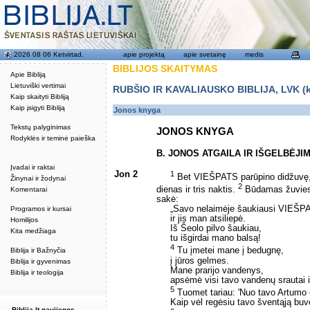
2026 08 06 Ketvirtad.
apie projektą
apie svetainę
medis
BIBLIJOS SKAITYMAS
Apie Bibliją
Lietuviški vertimai
RUBŠIO IR KAVALIAUSKO BIBLIJA, LVK (kat
Kaip skaityti Bibliją
Kaip įsigyti Bibliją
Jonos knyga
Tekstų palyginimas
JONOS KNYGA
Rodyklės ir teminė paieška
B. JONOS ATGAILA IR IŠGELBĖJI
Įvadai ir raktai
Jon 2
1
Bet VIEŠPATS parūpino didžuvę, k
Žinynai ir žodynai
2
dienas ir tris naktis.
Būdamas žuvies 
Komentarai
sakė:
„Savo nelaimėje šaukiausi VIEŠP
Programos ir kursai
ir jis man atsiliepė.
Homilijos
Iš Šeolo pilvo šaukiau,
Kita medžiaga
tu išgirdai mano balsą!
4
Tu įmetei mane į bedugnę,
Biblija ir Bažnyčia
į jūros gelmes.
Biblija ir gyvenimas
Mane prarijo vandenys,
Biblija ir teologija
apsėmė visi tavo vandenų srautai ir
5
Tuomet tariau: 'Nuo tavo Artumo 
Kaip vėl regėsiu tavo šventąją buv
Biblija.lt naujienos