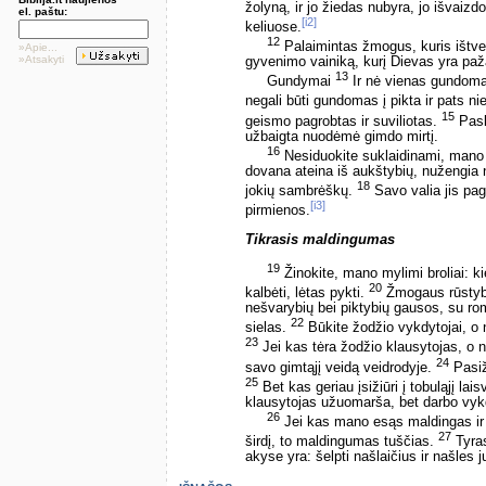
žolyną, ir jo žiedas nubyra, jo išvaizd
el. paštu:
[i2]
keliuose.
12
Palaimintas žmogus, kuris ištver
»Apie...
»Atsakyti
gyvenimo vainiką, kurį Dievas yra paž
13
Gundymai
Ir nė vienas gundoma
negali būti gundomas į pikta ir pats 
15
geismo pagrobtas ir suviliotas.
Pask
užbaigta nuodėmė gimdo mirtį.
16
Nesiduokite suklaidinami, mano 
dovana ateina iš aukštybių, nužengia 
18
jokių sambrėškų.
Savo valia jis pag
[i3]
pirmienos.
Tikrasis maldingumas
19
Žinokite, mano mylimi broliai: k
20
kalbėti, lėtas pykti.
Žmogaus rūstyb
nešvarybių bei piktybių gausos, su romu
22
sielas.
Būkite žodžio vykdytojai, o 
23
Jei kas tėra žodžio klausytojas, o n
24
savo gimtąjį veidą veidrodyje.
Pasiž
25
Bet kas geriau įsižiūri į tobuląjį la
klausytojas užuomarša, bet darbo vykd
26
Jei kas mano esąs maldingas ir 
27
širdį, to maldingumas tuščias.
Tyras
akyse yra: šelpti našlaičius ir našles j