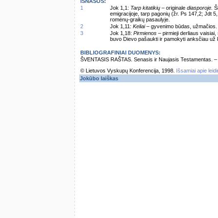
IŠNAŠOS:
1
Jok 1,1:
Tarp kitatikių
– originale
diasporoje.
Ši
emigracijoje, tarp pagonių (žr. Ps 147,2; Jdt 5
romėnų-graikų pasaulyje.
2
Jok 1,11:
Keliai
– gyvenimo būdas, užmačios.
3
Jok 1,18:
Pirmienos
– pirmieji derliaus vaisiai,
buvo Dievo pašaukti ir pamokyti anksčiau už k
BIBLIOGRAFINIAI DUOMENYS:
ŠVENTASIS RAŠTAS. Senasis ir Naujasis Testamentas. – Vi
© Lietuvos Vyskupų Konferencija, 1998.
Išsamiai apie leid
Jokūbo laiškas