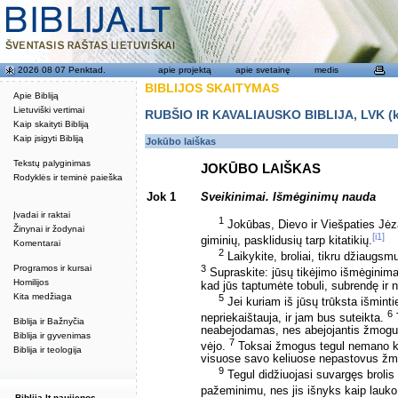
2026 08 07 Penktad.
apie projektą
apie svetainę
medis
BIBLIJOS SKAITYMAS
Apie Bibliją
Lietuviški vertimai
RUBŠIO IR KAVALIAUSKO BIBLIJA, LVK (kat
Kaip skaityti Bibliją
Kaip įsigyti Bibliją
Jokūbo laiškas
Tekstų palyginimas
JOKŪBO LAIŠKAS
Rodyklės ir teminė paieška
Jok 1
Sveikinimai. Išmėginimų nauda
Įvadai ir raktai
1
Jokūbas, Dievo ir Viešpaties Jėza
Žinynai ir žodynai
[i1]
giminių, pasklidusių tarp kitatikių.
Komentarai
2
Laikykite, broliai, tikru džiaugsm
Programos ir kursai
3
Supraskite: jūsų tikėjimo išmėginim
Homilijos
kad jūs taptumėte tobuli, subrendę ir
Kita medžiaga
5
Jei kuriam iš jūsų trūksta išminti
6
nepriekaištauja, ir jam bus suteikta.
T
Biblija ir Bažnyčia
neabejodamas, nes abejojantis žmogus
Biblija ir gyvenimas
7
vėjo.
Toksai žmogus tegul nemano ką
Biblija ir teologija
visuose savo keliuose nepastovus ž
9
Tegul didžiuojasi suvargęs broli
pažeminimu, nes jis išnyks kaip lauko
Biblija.lt naujienos