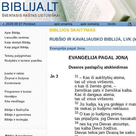
2026 08 07 Penktad.
apie projektą
apie svetainę
medis
BIBLIJOS SKAITYMAS
Apie Bibliją
Lietuviški vertimai
RUBŠIO IR KAVALIAUSKO BIBLIJA, LVK (kat
Kaip skaityti Bibliją
Kaip įsigyti Bibliją
Evangelija pagal Joną
Tekstų palyginimas
EVANGELIJA PAGAL JONĄ
Rodyklės ir teminė paieška
Dvasios paslapčių atskleidimas
Įvadai ir raktai
Jn 3
31
– Kas iš aukštybių ateina,
Žinynai ir žodynai
tas už visus viršesnis,
Komentarai
o kas iš žemės gimė, –
žemiškas pats ir žemiškai kalba.
Programos ir kursai
Kas iš dangaus ateina,
Homilijos
tas už visus viršesnis.
Kita medžiaga
32
Jis liudija, ką yra girdėjęs ir mat
tik niekas jo liudijimo neklauso.
Biblija ir Bažnyčia
33
O kas jo liudijimą priima,
Biblija ir gyvenimas
tas pripažįsta, jog Dievas tiesakalb
Biblija ir teologija
34
nes ką yra Dievas atsiuntęs,
tas kalba Dievo žodžius.
Dievas teikia jam Dvasią be saiko.
Biblija.lt naujienos