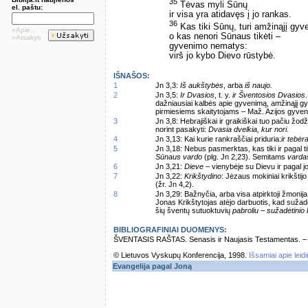
35
Tėvas myli Sūnų
el. paštu:
ir visa yra atidavęs į jo rankas.
36
Kas tiki Sūnų, turi amžinąjį gyv
»Apie...
o kas nenori Sūnaus tikėti –
»Atsakyti
gyvenimo nematys:
virš jo kybo Dievo rūstybė.
IŠNAŠOS:
1
Jn 3,3:
Iš aukštybės
, arba
iš naujo.
2
Jn 3,5:
Ir Dvasios
, t. y.
ir Šventosios Dvasios
dažniausiai kalbės apie gyvenimą, amžinąjį g
pirmiesiems skaitytojams – Maž. Azijos gyven
3
Jn 3,8: Hebrajiškai ir graikiškai tuo pačiu žod
norint pasakyti:
Dvasia dvelkia, kur nori.
4
Jn 3,13: Kai kurie rankraščiai priduria:
ir tebėr
5
Jn 3,18: Nebus pasmerktas, kas tiki ir pagal 
Sūnaus vardo
(plg. Jn 2,23). Semitams
varda
6
Jn 3,21:
Dieve
– vienybėje su Dievu ir pagal jo
7
Jn 3,22:
Krikštydino
: Jėzaus mokiniai krikštijo
(žr. Jn 4,2).
8
Jn 3,29: Bažnyčia, arba visa atpirktoji žmonij
Jonas Krikštytojas atėjo darbuotis, kad sužadė
šių šventų sutuoktuvių
pabroliu – sužadėtinio b
BIBLIOGRAFINIAI DUOMENYS:
ŠVENTASIS RAŠTAS. Senasis ir Naujasis Testamentas. – Vi
© Lietuvos Vyskupų Konferencija, 1998.
Išsamiai apie leid
Evangelija pagal Joną