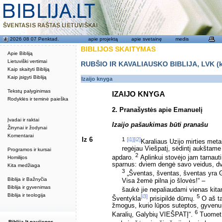
2026 08 07 Penktad.
apie projektą
apie svetainę
medis
BIBLIJOS SKAITYMAS
Apie Bibliją
Lietuviški vertimai
RUBŠIO IR KAVALIAUSKO BIBLIJA, LVK (kat
Kaip skaityti Bibliją
Kaip įsigyti Bibliją
Izaijo knyga
Tekstų palyginimas
IZAIJO KNYGA
Rodyklės ir teminė paieška
2. Pranašystės apie Emanuelį
Įvadai ir raktai
Izaijo pašaukimas būti pranašu
Žinynai ir žodynai
Komentarai
Iz 6
1
[i1]
[i2]
Karaliaus Uzijo mirties meta
regėjau Viešpatį, sėdintį aukštame
Programos ir kursai
2
apdaro.
Aplinkui stovėjo jam tarnauti
Homilijos
sparnus: dviem dengė savo veidus, dv
Kita medžiaga
3
„Šventas, šventas, šventas yra
Biblija ir Bažnyčia
Visa žemė pilna jo šlovės!“ –
Biblija ir gyvenimas
šaukė jie nepaliaudami vienas kit
Biblija ir teologija
[i3]
5
Šventykla
prisipildė dūmų.
O aš ta
žmogus, kurio lūpos suteptos, gyvenu 
6
Karalių, Galybių VIEŠPATĮ“.
Tuomet v
Biblija.lt naujienos