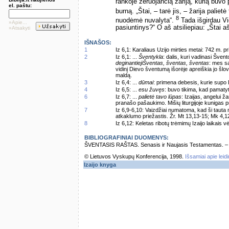
rankoje žėruojančią žariją, kurią buv
el. paštu:
burną. „Štai, – tarė jis, – žarija palietė
8
nuodėmė nuvalyta“.
Tada išgirdau Vi
»Apie...
pasiuntinys?“ O aš atsiliepiau: „Štai a
»Atsakyti
IŠNAŠOS:
1
Iz 6,1: Karaliaus Uzijo mirties metai: 742 m. pr
2
Iz 6,1: ...
Šventykla
: dalis, kuri vadinasi Švent
deginantiejiŠventas, šventas, šventas
: mes s
vidinį Dievo šventumą išorėje apreiškia jo šlovė
maldą.
3
Iz 6,4: ...
dūmai
: primena debesis, kurie supo D
4
Iz 6,5: ...
esu žuvęs
: buvo tikima, kad pamatyti
6
Iz 6,7: ...
palietė tavo lūpas
: Izaijas, angelui ž
pranašo pašaukimo. Mišių liturgijoje kunigas p
7
Iz 6,9-6,10: Vaizdžiai numatoma, kad ši tauta 
atkaklumo priežastis. Žr. Mt 13,13-15; Mk 4,12
8
Iz 6,12: Keletas ribotų trėmimų Izaijo laikais vė
BIBLIOGRAFINIAI DUOMENYS:
ŠVENTASIS RAŠTAS. Senasis ir Naujasis Testamentas. – Vi
© Lietuvos Vyskupų Konferencija, 1998.
Išsamiai apie leid
Izaijo knyga