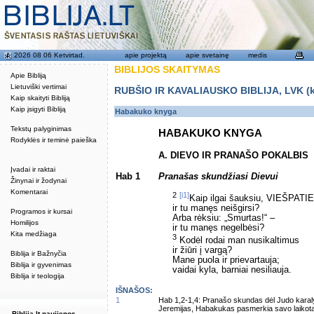
2026 08 06 Ketvirtad.
apie projektą
apie svetainę
medis
BIBLIJOS SKAITYMAS
Apie Bibliją
Lietuviški vertimai
RUBŠIO IR KAVALIAUSKO BIBLIJA, LVK (kat
Kaip skaityti Bibliją
Kaip įsigyti Bibliją
Habakuko knyga
Tekstų palyginimas
HABAKUKO KNYGA
Rodyklės ir teminė paieška
A. DIEVO IR PRANAŠO POKALBIS
Įvadai ir raktai
Hab 1
Pranašas skundžiasi Dievui
Žinynai ir žodynai
Komentarai
2
[i1]
Kaip ilgai šauksiu, VIEŠPATIE
ir tu manęs neišgirsi?
Programos ir kursai
Arba rėksiu: „Smurtas!“ –
Homilijos
ir tu manęs negelbėsi?
Kita medžiaga
3
Kodėl rodai man nusikaltimus
ir žiūri į vargą?
Biblija ir Bažnyčia
Mane puola ir prievartauja;
Biblija ir gyvenimas
vaidai kyla, barniai nesiliauja.
Biblija ir teologija
IŠNAŠOS:
1
Hab 1,2-1,4: Pranašo skundas dėl Judo karaly
Jeremijas, Habakukas pasmerkia savo laikotar
Biblija.lt naujienos