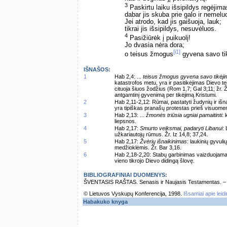
3
Paskirtu laiku išsipildys regėjima
dabar jis skuba prie galo ir nemelu
Jei atrodo, kad jis gaišuoja, lauk;
tikrai jis išsipildys, nesuvėluos.
4
Pasižiūrėk į puikuolį!
Jo dvasia nėra dora;
[i1]
o teisus žmogus
gyvena savo ti
IŠNAŠOS:
1
Hab 2,4: ...
teisus žmogus gyvena savo tikėji
katastrofos metu, yra ir pasitikėjimas Dievo t
cituoja šiuos žodžius (Rom 1,7; Gal 3;11; žr. 
antgamtinį gyvenimą per tikėjimą Kristumi.
2
Hab 2,11-2,12: Rūmai, pastatyti žudynių ir iš
yra tipiškas pranašų protestas prieš visuomeni
3
Hab 2,13: ...
žmonės triūsia ugniai pamaitinti
: 
liepsnos.
4
Hab 2,17:
Smurto veiksmai, padaryti Libanui
:
užkariautojų rūmus. Žr. Iz 14,8; 37,24.
5
Hab 2,17:
Žvėrių išnaikinimas
: laukinių gyvul
medžioklėmis. Žr. Bar 3,16.
6
Hab 2,18-2,20: Stabų garbinimas vaizduojamas
vieno tikrojo Dievo didingą šlovę.
BIBLIOGRAFINIAI DUOMENYS:
ŠVENTASIS RAŠTAS. Senasis ir Naujasis Testamentas. – Vi
© Lietuvos Vyskupų Konferencija, 1998.
Išsamiai apie leid
Habakuko knyga