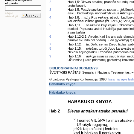
2
Hab 1,5: Dievas atsako į pranašo skundą, nuro
el. paštu:
tautai bausti.
3
Hab 1,5:
Pasižvalgykite po tautas ... įsidėmėki
»Apie...
aišku, kad kaldėjai nori valdyti visus Artimųjų
»Atsakyti
4
Hab 1,8: ...
už vilkus vakare
: atrodo, kad buv
kai leidžiasi ieškoti grobio (žr. Jer 5,6; Sof 3,3)
5
Hab 1,11: ...
pasikeičia kaip vėjas
: užkariavim
duoklei. Paprastai asirai ir kaldėjai pasitenki
ir nusikalsta
6
Hab 1,12-2,1: Atrodo, kad šis antrasis skundas 
pirmojo skundo dėl nedorų Judo gyventojų tęs
7
Hab 1,12: ...
tu, Uola
: senas Dievo titulas, pab
8
Hab 1,15: ...
priešas
: turbūt Judo karalystės n
Neko’o sąjungininku. Pranašas pasmerkia nun
9
Hab 1,16: ...
aukoja atnašas savo tinklui
: ned
Užuomina į karo priemonių garbinimą kruvino
BIBLIOGRAFINIAI DUOMENYS:
ŠVENTASIS RAŠTAS. Senasis ir Naujasis Testamentas. – Vi
© Lietuvos Vyskupų Konferencija, 1998.
Išsamiai apie leid
Habakuko knyga
Habakuko knyga
HABAKUKO KNYGA
Hab 2
Dievas antrąkart atsako pranašui
2
Tuomet VIEŠPATS man atsakė ir
– Užrašyk regėjimą,
įrėžk taip aiškiai į lenteles,
kad ir bėgikas jį perskaitytų.