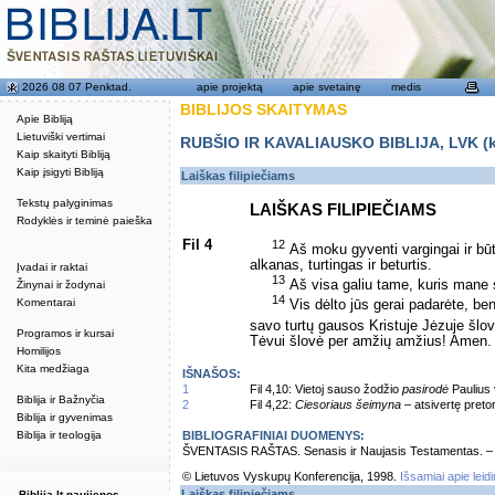
2026 08 07 Penktad.
apie projektą
apie svetainę
medis
BIBLIJOS SKAITYMAS
Apie Bibliją
Lietuviški vertimai
RUBŠIO IR KAVALIAUSKO BIBLIJA, LVK (kat
Kaip skaityti Bibliją
Kaip įsigyti Bibliją
Laiškas filipiečiams
Tekstų palyginimas
LAIŠKAS FILIPIEČIAMS
Rodyklės ir teminė paieška
Fil 4
12
Aš moku gyventi vargingai ir būt
alkanas, turtingas ir beturtis.
Įvadai ir raktai
13
Aš visa galiu tame, kuris mane s
Žinynai ir žodynai
14
Komentarai
Vis dėlto jūs gerai padarėte, b
savo turtų gausos Kristuje Jėzuje šlo
Programos ir kursai
Tėvui šlovė per amžių amžius! Amen.
Homilijos
Kita medžiaga
IŠNAŠOS:
1
Fil 4,10: Vietoj sauso žodžio
pasirodė
Paulius 
Biblija ir Bažnyčia
2
Fil 4,22:
Ciesoriaus šeimyna
– atsivertę pretori
Biblija ir gyvenimas
Biblija ir teologija
BIBLIOGRAFINIAI DUOMENYS:
ŠVENTASIS RAŠTAS. Senasis ir Naujasis Testamentas. – Vi
© Lietuvos Vyskupų Konferencija, 1998.
Išsamiai apie leid
Laiškas filipiečiams
Biblija.lt naujienos