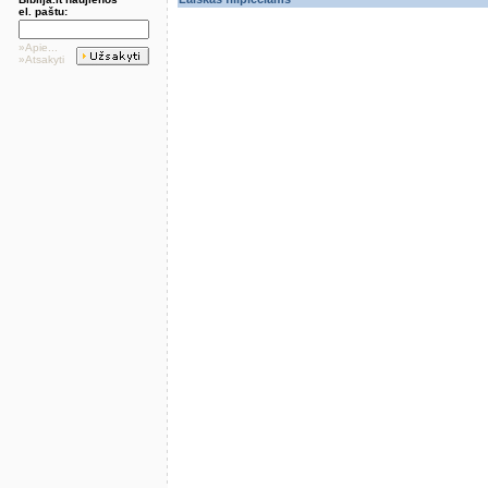
el. paštu:
»Apie...
»Atsakyti