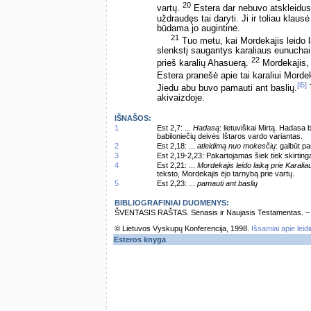
20
vartų.
Estera dar nebuvo atskleidus
uždraudęs tai daryti. Ji ir toliau kla
būdama jo augintinė.
21
Tuo metu, kai Mordekajis leido la
slenkstį saugantys karaliaus eunuchai
22
prieš karalių Ahasuerą.
Mordekajis, 
Estera pranešė apie tai karaliui Mord
[i5]
Jiedu abu buvo pamauti ant baslių.
T
akivaizdoje.
IŠNAŠOS:
1
Est 2,7: ...
Hadasą
: lietuviškai Mirtą. Hadasa
babiloniečių deivės Ištaros vardo variantas.
2
Est 2,18: ...
atleidimą nuo mokesčių
: galbūt p
3
Est 2,19-2,23: Pakartojamas šiek tiek skirtinga
4
Est 2,21: ...
Mordekajis leido laiką prie Karalia
teksto, Mordekajis ėjo tarnybą prie vartų.
5
Est 2,23: ...
pamauti ant baslių
BIBLIOGRAFINIAI DUOMENYS:
ŠVENTASIS RAŠTAS. Senasis ir Naujasis Testamentas. – Vi
© Lietuvos Vyskupų Konferencija, 1998.
Išsamiai apie leid
Esteros knyga