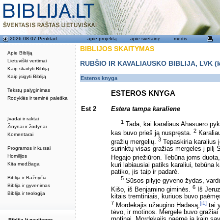
2026 08 07 Penktad.
apie projektą
apie svetainę
medis
BIBLIJOS SKAITYMAS
Apie Bibliją
Lietuviški vertimai
RUBŠIO IR KAVALIAUSKO BIBLIJA, LVK (kat
Kaip skaityti Bibliją
Kaip įsigyti Bibliją
Esteros knyga
Tekstų palyginimas
ESTEROS KNYGA
Rodyklės ir teminė paieška
Est 2
Estera tampa karaliene
Įvadai ir raktai
1
Tada, kai karaliaus Ahasuero pykti
Žinynai ir žodynai
2
kas buvo prieš ją nuspręsta.
Karaliau
Komentarai
3
gražių mergelių.
Tepaskiria karalius į
Programos ir kursai
surinktų visas gražias mergeles į pilį
Homilijos
Hegajo priežiūron. Tebūna joms duota, 
Kita medžiaga
kuri labiausiai patiks karaliui, tebūna 
patiko, jis taip ir padarė.
Biblija ir Bažnyčia
5
Sūsos pilyje gyveno žydas, vard
Biblija ir gyvenimas
6
Kišo, iš Benjamino giminės.
Iš Jeruz
Biblija ir teologija
kitais tremtiniais, kuriuos buvo paėm
7
[i1]
Mordekajis užaugino Hadasą,
tai 
tėvo, ir motinos. Mergelė buvo gražiai 
motinai, Mordekajis paėmė ją kaip sav
Biblija.lt naujienos