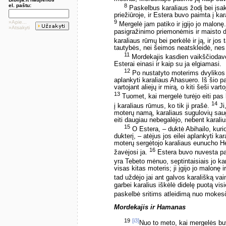
el. paštu:
8
Paskelbus karaliaus žodį bei įsak
priežiūroje, ir Estera buvo paimta į ka
9
»Apie...
Mergelė jam patiko ir įgijo jo malonę
»Atsakyti
pasigražinimo priemonėmis ir maisto dav
karaliaus rūmų bei perkėlė ir ją, ir jos
tautybės, nei šeimos neatskleidė, nes 
11
Mordekajis kasdien vaikščiodav
Esterai einasi ir kaip su ja elgiamasi.
12
Po nustatyto moterims dvylikos 
aplankyti karaliaus Ahasuero. Iš šio pa
vartojant aliejų ir mirą, o kiti šeši va
13
Tuomet, kai mergelė turėjo eiti pas 
14
į karaliaus rūmus, ko tik ji prašė.
Ji,
moterų namą, karaliaus sugulovių saug
eiti daugiau nebegalėjo, nebent karali
15
O Estera, – duktė Abihailo, kur
dukterį, – atėjus jos eilei aplankyti ka
moterų sergėtojo karaliaus eunucho Heg
16
žavėjosi ja.
Estera buvo nuvesta pas
yra Tebeto mėnuo, septintaisiais jo k
visas kitas moteris; ji įgijo jo malonę
tad uždėjo jai ant galvos karališką vai
garbei karalius iškėlė didelę puotą vi
paskelbė sritims atleidimą nuo mokes
Mordekajis ir Hamanas
19
[i3]
Nuo to meto, kai mergelės buv