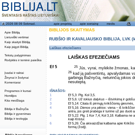
2026 08 09 Sekmad.
apie projektą
apie svetainę
medis
BIBLIJOS SKAITYMAS
Apie Bibliją
Lietuviški vertimai
RUBŠIO IR KAVALIAUSKO BIBLIJA, LVK (kat
Kaip skaityti Bibliją
Kaip įsigyti Bibliją
Laiškas efeziečiams
Tekstų palyginimas
LAIŠKAS EFEZIEČIAMS
Rodyklės ir teminė paieška
Ef 5
25
Jūs, vyrai, mylėkite žmonas, kai
26
Įvadai ir raktai
kad ją pašventintų, apvalydamas va
garbingą Bažnyčią, neturinčią jokios d
Žinynai ir žodynai
nesuteptą.
Komentarai
IŠNAŠOS:
Programos ir kursai
1
Ef 5,3: Plg. Kol 3,5.
Homilijos
2
Ef 5,6:
Už tokius dalykus
– ištvirkimą ir gobš
Kita medžiaga
3
Ef 5,14: Citata iš pirmųjų krikščionių giesmės
4
Ef 5,16:
Dienos yra piktos
: viena – iš krikščio
Biblija ir Bažnyčia
antra, jos greit prabėga ir turime už jas duoti 
Biblija ir gyvenimas
5
Ef 5,22: Plg. 1 Kor 7,4; Kol 3,18. Kalbama ne 
Biblija ir teologija
kaip Kristui.
6
Ef 5,26: Čia akivaizdžiai kalbama apie Krikš
formą (žodį).
Biblija.lt naujienos