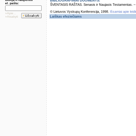
BIBLIOGRAFINIAI DUOMENYS:
el. paštu:
ŠVENTASIS RAŠTAS. Senasis ir Naujasis Testamentas. – Vi
© Lietuvos Vyskupų Konferencija, 1998.
Išsamiai apie leid
»Apie...
Laiškas efeziečiams
»Atsakyti