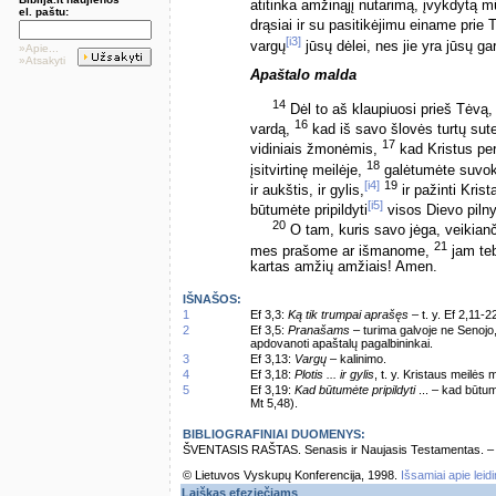
atitinka amžinąjį nutarimą, įvykdytą 
el. paštu:
drąsiai ir su pasitikėjimu einame prie
[i3]
vargų
jūsų dėlei, nes jie yra jūsų ga
»Apie...
»Atsakyti
Apaštalo malda
14
Dėl to aš klaupiuosi prieš Tėvą
16
vardą,
kad iš savo šlovės turtų sutei
17
vidiniais žmonėmis,
kad Kristus per 
18
įsitvirtinę meilėje,
galėtumėte suvokti
[i4]
19
ir aukštis, ir gylis,
ir pažinti Kris
[i5]
būtumėte pripildyti
visos Dievo piln
20
O tam, kuris savo jėga, veikianč
21
mes prašome ar išmanome,
jam teb
kartas amžių amžiais! Amen.
IŠNAŠOS:
1
Ef 3,3:
Ką tik trumpai aprašęs
– t. y. Ef 2,11-2
2
Ef 3,5:
Pranašams
– turima galvoje ne Senojo,
apdovanoti apaštalų pagalbininkai.
3
Ef 3,13:
Vargų
– kalinimo.
4
Ef 3,18:
Plotis ... ir gylis
, t. y. Kristaus meilės
5
Ef 3,19:
Kad būtumėte pripildyti
... – kad būtum
Mt 5,48).
BIBLIOGRAFINIAI DUOMENYS:
ŠVENTASIS RAŠTAS. Senasis ir Naujasis Testamentas. – Vi
© Lietuvos Vyskupų Konferencija, 1998.
Išsamiai apie leid
Laiškas efeziečiams