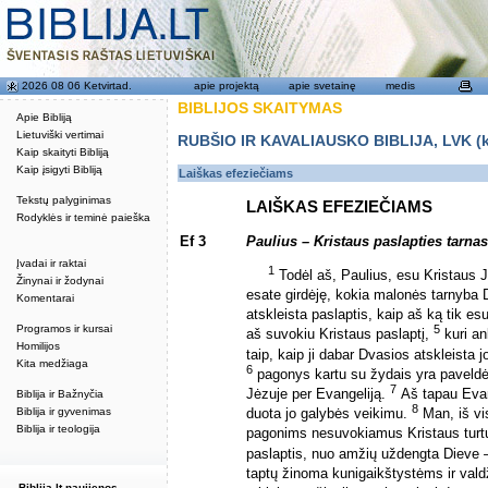
2026 08 06 Ketvirtad.
apie projektą
apie svetainę
medis
BIBLIJOS SKAITYMAS
Apie Bibliją
Lietuviški vertimai
RUBŠIO IR KAVALIAUSKO BIBLIJA, LVK (kat
Kaip skaityti Bibliją
Kaip įsigyti Bibliją
Laiškas efeziečiams
Tekstų palyginimas
LAIŠKAS EFEZIEČIAMS
Rodyklės ir teminė paieška
Ef 3
Paulius – Kristaus paslapties tarnas
Įvadai ir raktai
1
Todėl aš, Paulius, esu Kristaus 
Žinynai ir žodynai
esate girdėję, kokia malonės tarnyba 
Komentarai
atskleista paslaptis, kaip aš ką tik es
Programos ir kursai
5
aš suvokiu Kristaus paslaptį,
kuri a
Homilijos
taip, kaip ji dabar Dvasios atskleista
Kita medžiaga
6
pagonys kartu su žydais yra paveldėto
7
Jėzuje per Evangeliją.
Aš tapau Evan
Biblija ir Bažnyčia
8
Biblija ir gyvenimas
duota jo galybės veikimu.
Man, iš vi
Biblija ir teologija
pagonims nesuvokiamus Kristaus tur
paslaptis, nuo amžių uždengta Dieve –
taptų žinoma kunigaikštystėms ir val
Biblija.lt naujienos