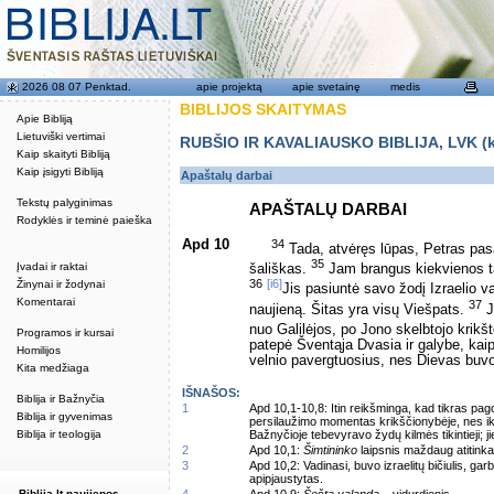
2026 08 07 Penktad.
apie projektą
apie svetainę
medis
BIBLIJOS SKAITYMAS
Apie Bibliją
Lietuviški vertimai
RUBŠIO IR KAVALIAUSKO BIBLIJA, LVK (kat
Kaip skaityti Bibliją
Kaip įsigyti Bibliją
Apaštalų darbai
Tekstų palyginimas
APAŠTALŲ DARBAI
Rodyklės ir teminė paieška
Apd 10
34
Tada, atvėręs lūpas, Petras pasa
35
Įvadai ir raktai
šališkas.
Jam brangus kiekvienos tau
36
[i6]
Žinynai ir žodynai
Jis pasiuntė savo žodį Izraelio v
Komentarai
37
naujieną. Šitas yra visų Viešpats.
J
nuo Galilėjos, po Jono skelbtojo krikš
Programos ir kursai
patepė Šventąja Dvasia ir galybe, kai
Homilijos
velnio pavergtuosius, nes Dievas buvo
Kita medžiaga
IŠNAŠOS:
Biblija ir Bažnyčia
1
Apd 10,1-10,8: Itin reikšminga, kad tikras p
Biblija ir gyvenimas
persilaužimo momentas krikščionybėje, nes iki t
Biblija ir teologija
Bažnyčioje tebevyravo žydų kilmės tikintieji; ji
2
Apd 10,1:
Šimtininko
laipsnis maždaug atitinka
3
Apd 10,2: Vadinasi, buvo izraelitų bičiulis, gar
apipjaustytas.
Biblija.lt naujienos