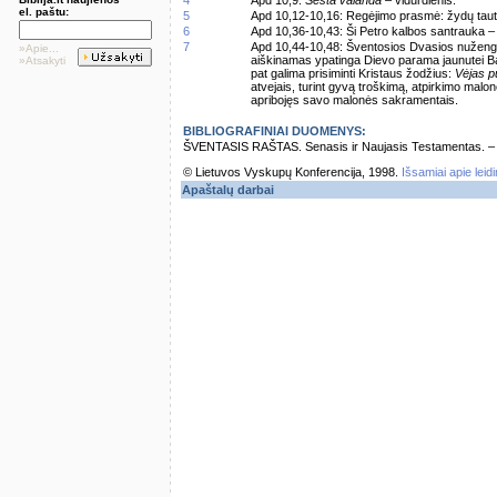
4
Apd 10,9:
Šešta valanda
– vidurdienis.
el. paštu:
5
Apd 10,12-10,16: Regėjimo prasmė: žydų tautin
6
Apd 10,36-10,43: Ši Petro kalbos santrauka 
7
Apd 10,44-10,48: Šventosios Dvasios nužengima
»Apie...
aiškinamas ypatinga Dievo parama jaunutei Bažnyč
»Atsakyti
pat galima prisiminti Kristaus žodžius:
Vėjas pu
atvejais, turint gyvą troškimą, atpirkimo mal
apribojęs savo malonės sakramentais.
BIBLIOGRAFINIAI DUOMENYS:
ŠVENTASIS RAŠTAS. Senasis ir Naujasis Testamentas. – Vi
© Lietuvos Vyskupų Konferencija, 1998.
Išsamiai apie leid
Apaštalų darbai