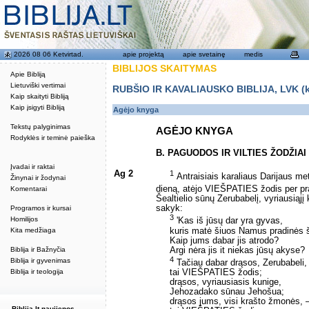
2026 08 06 Ketvirtad.
apie projektą
apie svetainę
medis
BIBLIJOS SKAITYMAS
Apie Bibliją
Lietuviški vertimai
RUBŠIO IR KAVALIAUSKO BIBLIJA, LVK (kat
Kaip skaityti Bibliją
Kaip įsigyti Bibliją
Agėjo knyga
Tekstų palyginimas
AGĖJO KNYGA
Rodyklės ir teminė paieška
B. PAGUODOS IR VILTIES ŽODŽIAI
Įvadai ir raktai
Ag 2
1
Antraisiais karaliaus Darijaus me
Žinynai ir žodynai
dieną, atėjo VIEŠPATIES žodis per p
Komentarai
Šealtielio sūnų Zerubabelį, vyriausiąjį
sakyk:
Programos ir kursai
3
Homilijos
'Kas iš jūsų dar yra gyvas,
kuris matė šiuos Namus pradinės 
Kita medžiaga
Kaip jums dabar jis atrodo?
Argi nėra jis it niekas jūsų akyse?
Biblija ir Bažnyčia
4
Biblija ir gyvenimas
Tačiau dabar drąsos, Zerubabeli,
tai VIEŠPATIES žodis;
Biblija ir teologija
drąsos, vyriausiasis kunige,
Jehozadako sūnau Jehošua;
drąsos jums, visi krašto žmonės, 
Biblija.lt naujienos