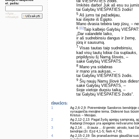
tai VIEŠPATIES žodis.
el. paštu:
Imkitės darbo! Juk aš esu su jumis
tai Galybių VIEŠPATIES žodis!
5
»Apie...
Aš jums tai pažadėjau,
»Atsakyti
kai išėjote iš Egipto.
Mano dvasia tebėra tarp jūsų, – nebi
6
[i1]
Taip kalbėjo Galybių VIEŠPAT
„Dar valandėlė laiko,
ir aš sudrebinsiu dangus ir žemę,
jūrą ir sausumą.
7
Visas tautas taip sudrebinsiu,
kad visų tautų lobiai čia suplauks,
pripildysiu šį Namą šlovės, –
sakė Galybių VIEŠPATS.
8
Mano yra sidabras
ir mano yra auksas, –
tai Galybių VIEŠPATIES žodis.
9
Šių naujų Namų šlovė bus didesn
sakė Galybių VIEŠPATS, –
šioje vietoje duosiu taiką, –
tai Galybių VIEŠPATIES žodis“.
IŠNAŠOS:
1
Ag 2,6-2,9: Potremtinėje Sandoros bendrijoje
vyraujančia mesijine tema. Didesnė bus būsima
Kristus – Mesijas.
2
Ag 2,12-2,13: Pagal žydų apeigų sampratą, a
Kadangi žmogus yra apeiginio nešvarumo būklė
3
Ag 2,14: ...
ši tauta ... ši gentis
: atrodo, kad č
bendrijai (žr. Ezd 4,1-5; Neh 4,7-8).
4
Ag 2,15-2,19: Šis pranašavimas glaudžiai susi