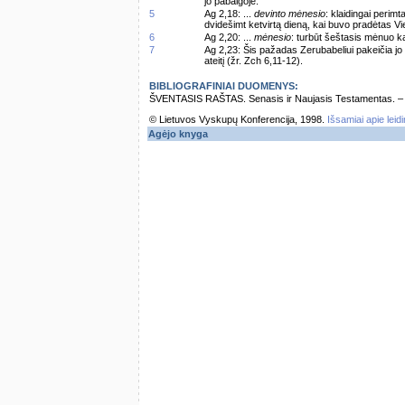
jo pabaigoje.
5
Ag 2,18: ...
devinto mėnesio
: klaidingai perim
dvidešimt ketvirtą dieną, kai buvo pradėtas V
6
Ag 2,20: ...
mėnesio
: turbūt šeštasis mėnuo ka
7
Ag 2,23: Šis pažadas Zerubabeliui pakeičia jo s
ateitį (žr. Zch 6,11-12).
BIBLIOGRAFINIAI DUOMENYS:
ŠVENTASIS RAŠTAS. Senasis ir Naujasis Testamentas. – Vi
© Lietuvos Vyskupų Konferencija, 1998.
Išsamiai apie leid
Agėjo knyga