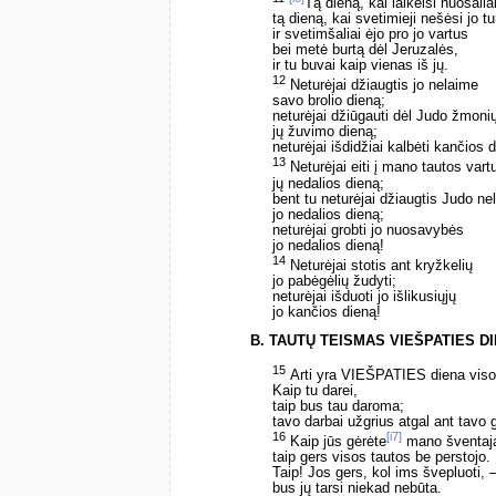
Tą dieną, kai laikeisi nuošaliai
tą dieną, kai svetimieji nešėsi jo tu
ir svetimšaliai ėjo pro jo vartus
bei metė burtą dėl Jeruzalės,
ir tu buvai kaip vienas iš jų.
12
Neturėjai džiaugtis jo nelaime
savo brolio dieną;
neturėjai džiūgauti dėl Judo žmoni
jų žuvimo dieną;
neturėjai išdidžiai kalbėti kančios 
13
Neturėjai eiti į mano tautos vart
jų nedalios dieną;
bent tu neturėjai džiaugtis Judo ne
jo nedalios dieną;
neturėjai grobti jo nuosavybės
jo nedalios dieną!
14
Neturėjai stotis ant kryžkelių
jo pabėgėlių žudyti;
neturėjai išduoti jo išlikusiųjų
jo kančios dieną!
B. TAUTŲ TEISMAS VIEŠPATIES D
15
Arti yra VIEŠPATIES diena vis
Kaip tu darei,
taip bus tau daroma;
tavo darbai užgrius atgal ant tavo 
16
[i7]
Kaip jūs gėrėte
mano šventaj
taip gers visos tautos be perstojo.
Taip! Jos gers, kol ims švepluoti, 
bus jų tarsi niekad nebūta.