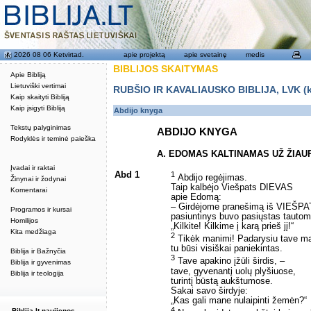
2026 08 06 Ketvirtad.
apie projektą
apie svetainę
medis
BIBLIJOS SKAITYMAS
Apie Bibliją
Lietuviški vertimai
RUBŠIO IR KAVALIAUSKO BIBLIJA, LVK (kat
Kaip skaityti Bibliją
Kaip įsigyti Bibliją
Abdijo knyga
Tekstų palyginimas
ABDIJO KNYGA
Rodyklės ir teminė paieška
A. EDOMAS KALTINAMAS UŽ ŽIA
Įvadai ir raktai
Abd 1
1
Abdijo regėjimas.
Žinynai ir žodynai
Taip kalbėjo Viešpats DIEVAS
Komentarai
apie Edomą:
– Girdėjome pranešimą iš VIEŠPA
Programos ir kursai
pasiuntinys buvo pasiųstas tautom
Homilijos
„Kilkite! Kilkime į karą prieš jį!“
Kita medžiaga
2
Tikėk manimi! Padarysiu tave maž
tu būsi visiškai paniekintas.
Biblija ir Bažnyčia
3
Tave apakino įžūli širdis, –
Biblija ir gyvenimas
tave, gyvenantį uolų plyšiuose,
Biblija ir teologija
turintį būstą aukštumose.
Sakai savo širdyje:
„Kas gali mane nulaipinti žemėn?“
4
Biblija.lt naujienos