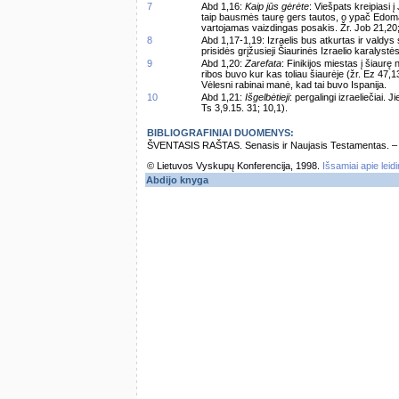
7
Abd 1,16:
Kaip jūs gėrėte
: Viešpats kreipiasi
taip bausmės taurę gers tautos, o ypač Edo
vartojamas vaizdingas posakis. Žr. Job 21,20;
8
Abd 1,17-1,19: Izraelis bus atkurtas ir valdys
prisidės grįžusieji Šiaurinės Izraelio karalyst
9
Abd 1,20:
Zarefata
: Finikijos miestas į šiaurę 
ribos buvo kur kas toliau šiaurėje (žr. Ez 47,
Vėlesni rabinai manė, kad tai buvo Ispanija.
10
Abd 1,21:
Išgelbėtieji
: pergalingi izraeliečiai.
Ts 3,9.15. 31; 10,1).
BIBLIOGRAFINIAI DUOMENYS:
ŠVENTASIS RAŠTAS. Senasis ir Naujasis Testamentas. – Vi
© Lietuvos Vyskupų Konferencija, 1998.
Išsamiai apie leid
Abdijo knyga