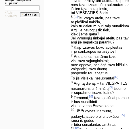
Nors skraidytum aukštai kaip erel
el. paštu:
nors tavo lizdas būtų sukrautas ta
iš ten tave nulaipinsiu, –
tai VIEŠPATIES žodis.
»Apie...
»Atsakyti
5
[i1]
Jei vagys ateitų pas tave
ar plėšikai nakčia,
kaip tu galėtum būti taip sunaikinta
Argi jie nevogtų tik tiek,
kiek jiems gana?
Jei vynuogių rinkėjai ateitų pas tav
argi jie nepaliktų parankų?
6
Kaip Esavas buvo apiplėštas
ir jo sankaupos išnaršytos!
7
Prie sienos nustūmė tave
visi tavo sąjungininkai;
tave apgavo, prislėgė tavo bičiuliai
valgantieji tavo duoną
paspendė tau spąstus.
[i2]
To jis visiškai nesupranta!
8
Argi tą dieną, – tai VIEŠPATIES 
[i3]
nesunaikinsiu išminčių
Edomo
ir supratimo Esavo kalno?
9
[i4]
Temanai,
tavo galiūnai praras 
ir bus sunaikinti
visi iki vieno Esavo kalne.
10
Už žudynes ir smurtą,
[i5]
padarytą savo broliui Jokūbui,
rausi iš gėdos
ir būsi sunaikintas amžinai.
11
[i6]