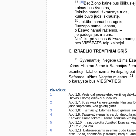
17
[i8]
Bet Ziono kalne bus išlikusieji
kalnas bus šventas;
Jokūbo namai iškraustys tuos,
kurie buvo juos iškraustę.
18
Jokūbo namai bus ugnis,
Juozapo namai liepsna,
o Esavo namai ražienos, –
jie padegs jas ir suris.
Neišliks nė vienas iš Esavo namų,
nes VIEŠPATS taip kalbėjo!
C. IZRAELIO TREMTINIAI GRĮŠ
19
Gyvenantieji Negebe užims Esavo 
užims Efraimo žemę ir Samarijos žem
esantieji Halahe, užims Finikiją lig pat
21
Sefarade, užims Negebo miestus.
I
o karalystė bus VIEŠPATIES!
IŠNAŠOS:
1
Abd 1,5: Vagis gali nepastebėti vertingų dalykų
Dievas Edomą visiškai sunaikins.
2
Abd 1,7:
To jis visiškai nesupranta
: klastingi
jokio supratimo, kad galėtų gintis.
3
Abd 1,8: ...
išminčių
: Edomas buvo garsus savo
4
Abd 1,9:
Temanai
: vienas iš vardų, duotų kra
Esavas
: šiame tekste Esavas ženklina krašt
5
Abd 1,10: ...
savo broliui Jokūbui
: Esavas, va
(žr. Pr 25,24-28).
6
Abd 1,11: Babiloniečiams užėmus Judo karalys
sritis. Be to, edomiečiai įsitraukė į karą su Ju