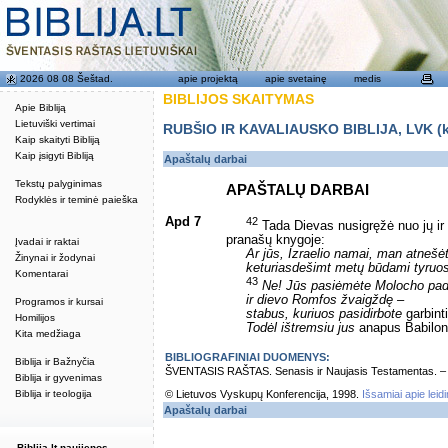
2026 08 08 Šeštad.
apie projektą
apie svetainę
medis
BIBLIJOS SKAITYMAS
Apie Bibliją
Lietuviški vertimai
RUBŠIO IR KAVALIAUSKO BIBLIJA, LVK (kat
Kaip skaityti Bibliją
Kaip įsigyti Bibliją
Apaštalų darbai
Tekstų palyginimas
APAŠTALŲ DARBAI
Rodyklės ir teminė paieška
Apd 7
42
Tada Dievas nusigręžė nuo jų ir 
pranašų knygoje:
Įvadai ir raktai
Ar jūs, Izraelio namai, man atnešė
Žinynai ir žodynai
keturiasdešimt metų būdami tyruo
Komentarai
43
Ne! Jūs pasiėmėte Molocho pa
ir dievo Romfos žvaigždę –
Programos ir kursai
stabus, kuriuos pasidirbote
garbinti
Homilijos
Todėl ištremsiu jus
anapus Babilon
Kita medžiaga
BIBLIOGRAFINIAI DUOMENYS:
Biblija ir Bažnyčia
ŠVENTASIS RAŠTAS. Senasis ir Naujasis Testamentas. – Vi
Biblija ir gyvenimas
Biblija ir teologija
© Lietuvos Vyskupų Konferencija, 1998.
Išsamiai apie leid
Apaštalų darbai
Biblija.lt naujienos