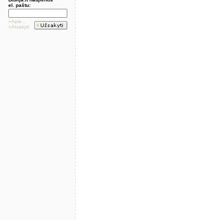
el. paštu:
»Apie...
»Atsakyti