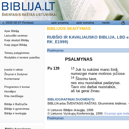
2026 08 07 Penktad.
apie projektą
apie svetainę
medis
BIBLIJOS SKAITYMAS
Apie Bibliją
Lietuviški vertimai
RUBŠIO IR KAVALIAUSKO BIBLIJA, LBD eku
Kaip skaityti Bibliją
RK_E1999)
Kaip įsigyti Bibliją
Psalmynas
Tekstų palyginimas
Rodyklės ir teminė paieška
PSALMYNAS
Ps 139
13
Juk tu sukūrei mano širdį,
Įvadai ir raktai
numezgei mane motinos įsčiose.
Žinynai ir žodynai
14
Šlovinu tave,
Komentarai
nes esu nuostabiai padarytas.
Tavo visi darbai nuostabūs, ­
Programos ir kursai
aš tai gerai žinau.
Homilijos
Kita medžiaga
BIBLIOGRAFINIAI DUOMENYS:
BIBLIJA arba ŠVENTASIS RAŠTAS. Ekumeninis leidimas. – Vi
Biblija ir Bažnyčia
Biblija ir gyvenimas
© Lietuvos Biblijos draugija, 1999
Biblija ir teologija
© Lietuvos Vyskupų Konferencija, 1999.
Išsamiai apie leid
Psalmynas
Biblija.lt naujienos