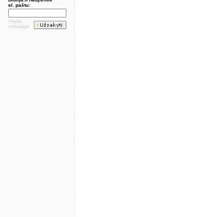
el. paštu:
»Apie...
»Atsakyti