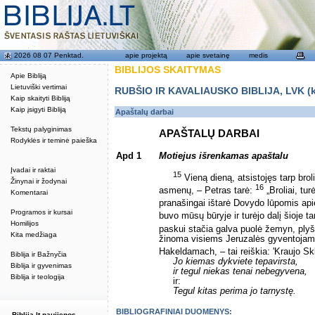
2026 08 07 Penktad.
apie projektą
apie svetainę
medis
BIBLIJOS SKAITYMAS
Apie Bibliją
Lietuviški vertimai
RUBŠIO IR KAVALIAUSKO BIBLIJA, LVK (kat
Kaip skaityti Bibliją
Kaip įsigyti Bibliją
Apaštalų darbai
Tekstų palyginimas
APAŠTALŲ DARBAI
Rodyklės ir teminė paieška
Apd 1
Motiejus išrenkamas apaštalu
Įvadai ir raktai
15
Vieną dieną, atsistojęs tarp brol
Žinynai ir žodynai
16
asmenų, – Petras tarė:
„Broliai, tur
Komentarai
pranašingai ištarė Dovydo lūpomis ap
Programos ir kursai
buvo mūsų būryje ir turėjo dalį šioje t
Homilijos
paskui stačia galva puolė žemyn, plyšo 
Kita medžiaga
žinoma visiems Jeruzalės gyventojams
Hakeldamach, – tai reiškia: 'Kraujo Sk
Biblija ir Bažnyčia
Jo kiemas dykviete tepavirsta,
Biblija ir gyvenimas
ir tegul niekas tenai nebegyvena,
Biblija ir teologija
ir:
Tegul kitas perima jo tarnystę.
BIBLIOGRAFINIAI DUOMENYS:
Biblija.lt naujienos