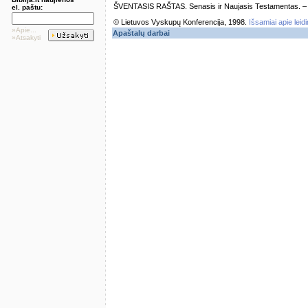
ŠVENTASIS RAŠTAS. Senasis ir Naujasis Testamentas. – Vi
el. paštu:
© Lietuvos Vyskupų Konferencija, 1998.
Išsamiai apie leid
»Apie...
Apaštalų darbai
»Atsakyti