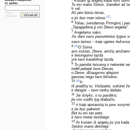
Kuriam gi angelų kada nors buvo
el. paštu:
Tu esi mano Sūnus, šiandien aš t
Ir vėl:
Aš jam būsiu tėvas,
»Apie...
»Atsakyti
[i1]
o jis bus man sūnus.
6
Toliau, įvesdamas Pirmgimį į pasa
„Tepagarbina jį visi Dievo angelai“.
7
Angelams sako:
Jis daro savo pasiuntinius lygius 
savo tarnus – kaip ugnies liežuviu
8
[i4]
O Sūnui:
avo sostas, Dieve, amžių amžiam
ir teisingumo lazda
yra tavo karališkoji lazda.
9
Tu pamilai teisumą ir nekentei n
todėl patepė tave Dievas,
o Dieve, džiaugsmo aliejumi
gausiau negu tavo bičiulius.
10
[i4]
Ir:
Iš pradžių tu, Viešpatie, sukūrei ž
ir dangūs – tavo rankų darbas.
11
Jie išnyks, o tu pasiliksi,
jie visi sudils lyg drabužis,
12
ir kaip apsiaustą tu juos suvynio
ir jie bus pakeisti.
Bet tu esi tas pats,
ir tavo metai nesibaigs.
13
Ar kuriam iš angelų jis yra kada
Sėskis mano dešinėje: