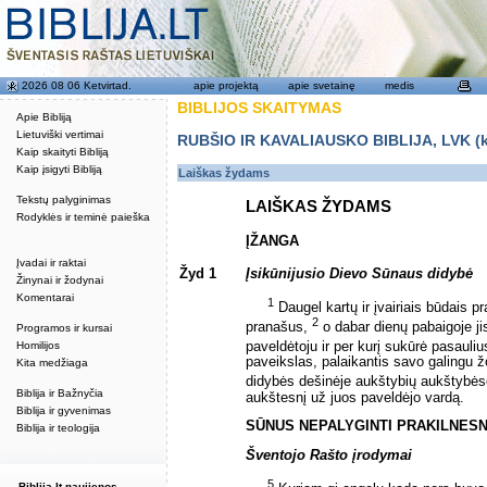
2026 08 06 Ketvirtad.
apie projektą
apie svetainę
medis
BIBLIJOS SKAITYMAS
Apie Bibliją
Lietuviški vertimai
RUBŠIO IR KAVALIAUSKO BIBLIJA, LVK (kat
Kaip skaityti Bibliją
Kaip įsigyti Bibliją
Laiškas žydams
Tekstų palyginimas
LAIŠKAS ŽYDAMS
Rodyklės ir teminė paieška
ĮŽANGA
Įvadai ir raktai
Žyd 1
Įsikūnijusio Dievo Sūnaus didybė
Žinynai ir žodynai
Komentarai
1
Daugel kartų ir įvairiais būdais 
2
pranašus,
o dabar dienų pabaigoje ji
Programos ir kursai
Homilijos
paveldėtoju ir per kurį sukūrė pasauli
paveikslas, palaikantis savo galingu 
Kita medžiaga
didybės dešinėje aukštybių aukštybė
Biblija ir Bažnyčia
aukštesnį už juos paveldėjo vardą.
Biblija ir gyvenimas
SŪNUS NEPALYGINTI PRAKILNESN
Biblija ir teologija
Šventojo Rašto įrodymai
5
Biblija.lt naujienos