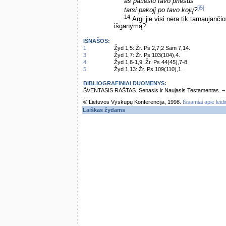
aš patiesiu tavo priešus
[i5]
tarsi pakojį po tavo kojų?
14
Argi jie visi nėra tik tarnaujanč
išganymą?
IŠNAŠOS:
1
Žyd 1,5: Žr. Ps 2,7;2 Sam 7,14.
3
Žyd 1,7: Žr. Ps 103(104),4.
4
Žyd 1,8-1,9: Žr. Ps 44(45),7-8.
5
Žyd 1,13: Žr. Ps 109(110),1.
BIBLIOGRAFINIAI DUOMENYS:
ŠVENTASIS RAŠTAS. Senasis ir Naujasis Testamentas. – Vi
© Lietuvos Vyskupų Konferencija, 1998.
Išsamiai apie leid
Laiškas žydams