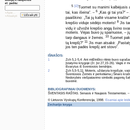
el. paštu:
5
[i2]
Tuomet su manimi kalbėjusis an
6
tai, kas išeina“. –
„Kas gi tai yra?“ – 
»Apie...
»Atsakyti
paaiškino: „Tai jų kaltė visame krašte
8
krepšio viduje sėdėjo moteris!
Jis tar
vidų ir užvožė krepšio angą švino sva
moteris. Vėjas buvo jų sparnuose, – jų 
10
tarp dangaus ir žemės.
Tuomet pakla
11
tą krepšį?“
Jis man atsakė: „Pastatyt
jos ten padės krepšį ant stovo“.
IŠNAŠOS:
1
Zch 5,1-5,4: Ant milžiniško ritinio buvo sąra
Įstatymo knygoje (žr. Įst 27,15-26). Vagis ir m
išvarytus iš šventosios bendrijos.
2
Zch 5,5-5,11: Moteris, uždaryta krepšyje, va
Šventosios Žemės ir perkeliama į Šinaro kraštą
Nedorybės viešpatavimo simbolis pagonių šaly
buveinė.
BIBLIOGRAFINIAI DUOMENYS:
ŠVENTASIS RAŠTAS. Senasis ir Naujasis Testamentas. – Vi
© Lietuvos Vyskupų Konferencija, 1998.
Išsamiai apie leid
Zecharijo knyga