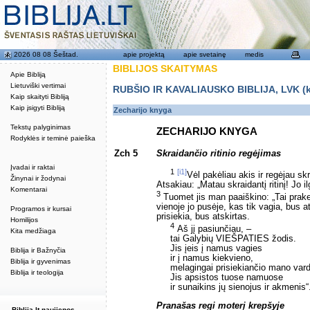
2026 08 08 Šeštad.
apie projektą
apie svetainę
medis
BIBLIJOS SKAITYMAS
Apie Bibliją
Lietuviški vertimai
RUBŠIO IR KAVALIAUSKO BIBLIJA, LVK (kat
Kaip skaityti Bibliją
Kaip įsigyti Bibliją
Zecharijo knyga
Tekstų palyginimas
ZECHARIJO KNYGA
Rodyklės ir teminė paieška
Zch 5
Skraidančio ritinio regėjimas
Įvadai ir raktai
1
[i1]
Vėl pakėliau akis ir regėjau skra
Žinynai ir žodynai
Atsakiau: „Matau skraidantį ritinį! Jo i
Komentarai
3
Tuomet jis man paaiškino: „Tai prakei
vienoje jo pusėje, kas tik vagia, bus at
Programos ir kursai
prisiekia, bus atskirtas.
Homilijos
4
Aš jį pasiunčiau, –
Kita medžiaga
tai Galybių VIEŠPATIES žodis.
Jis įeis į namus vagies
Biblija ir Bažnyčia
ir į namus kiekvieno,
Biblija ir gyvenimas
melagingai prisiekiančio mano var
Biblija ir teologija
Jis apsistos tuose namuose
ir sunaikins jų sienojus ir akmenis“
Pranašas regi moterį krepšyje
Biblija.lt naujienos