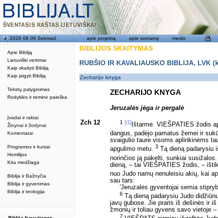
2026 08 09 Sekmad.
apie projektą
apie svetainę
medis
BIBLIJOS SKAITYMAS
Apie Bibliją
Lietuviški vertimai
RUBŠIO IR KAVALIAUSKO BIBLIJA, LVK (kat
Kaip skaityti Bibliją
Kaip įsigyti Bibliją
Zecharijo knyga
Tekstų palyginimas
ZECHARIJO KNYGA
Rodyklės ir teminė paieška
Jeruzalės jėga ir pergalė
Įvadai ir raktai
Zch 12
1
[i1]
Ištarmė. VIEŠPATIES žodis api
Žinynai ir žodynai
dangus, padėjo pamatus žemei ir suk
Komentarai
svaigulio taure visoms aplinkinėms tau
3
Programos ir kursai
apgulimo metu.
Tą dieną padarysiu i
Homilijos
norinčios ją pakelti, sunkiai susižalos
Kita medžiaga
dieną, – tai VIEŠPATIES žodis, – ištiksi
nuo Judo namų nenuleisiu akių, kai ap
Biblija ir Bažnyčia
sau tars:
Biblija ir gyvenimas
'Jeruzalės gyventojai semia stipr
Biblija ir teologija
6
Tą dieną padarysiu Judo didžiūnus
javų gubose. Jie praris iš dešinės ir i
žmonių ir toliau gyvens savo vietoje –
7
Biblija.lt naujienos