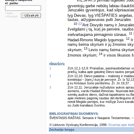
VIEŠPATS pirmiau išgelbės Judo 
el. paštu:
gyventojų garbė nebūtų labiau išaukšt
Jeruzalės gyventojus, kad silpniausia
»Apie...
lyg Dievas, lyg VIEŠPATIES angelas, 
»Atsakyti
tautas, atžygiavusias pulti Jeruzalės.
10
[i2]
Ant Dovydo namų ir Jeruzalės 
žvelgdami į tą, kurį jie pervėrė, raudos
11
sielvartaujama pirmagimio sūnaus.
12
Hadad-Rimono Megido lygumoje.
Ir
namų šeima skyrium ir jų žmonos sky
13
skyrium;
Levio namų šeima skyrium 
14
žmonos skyrium;
ir visos likusios 
IŠNAŠOS:
1
Zch 12,1-12,9: Pranašas, pasinaudodamas vaiz
priešų, kalba apie galutinę Dievo tautos perga
2
Zch 12,10: Dievo palaima – malonės ir maldavi
kentėtojui –
{tam,} kurį jie pervėrė
. Žr. Iz 52,
jį su Kristaus šono perdūrimu. Žr. Jn 19,37.
3
Zch 12,11: Jeruzalėje nužudytos aukos apra
asmens, vardu Hadad-Rimonas. Nuoroda lieka 
semitų audros dievo, dažnai tapatinamo su Ba
apie metines pagonių raudas dėl derlingumo di
netoli Megido perėjos, kur mūšyje žuvo karaliu
su Judo karaliaus žuvimu.
BIBLIOGRAFINIAI DUOMENYS:
ŠVENTASIS RAŠTAS. Senasis ir Naujasis Testamentas. – Vi
© Lietuvos Vyskupų Konferencija, 1998.
Išsamiai apie leid
Zecharijo knyga