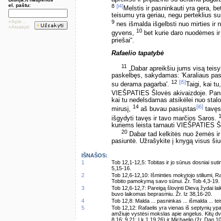
el. paštu:
8
[i4]
Melstis ir pasninkauti yra gera, be
teisumu yra geriau, negu perteklius s
»Apie...
9
nes išmalda išgelbsti nuo mirties ir
»Atsakyti
10
gyvens,
bet kurie daro nuodėmes ir 
priešai“.
Rafaelio tapatybė
11
„Dabar apreikšiu jums visą teis
paskelbęs, sakydamas: 'Karaliaus pasla
12
[i5]
su derama pagarba'.
Taigi, kai tu
VIEŠPATIES Šlovės akivaizdoje. Panaš
kai tu nedelsdamas atsikėlei nuo stalo 
14
[i6]
mirusį,
aš buvau pasiųstas
tavęs
išgydyti tavęs ir tavo marčios Saros.
kuriems leista tarnauti VIEŠPATIES Šl
20
Dabar tad kelkitės nuo žemės ir 
pasiuntė. Užrašykite į knygą visus šiu
IŠNAŠOS:
1
Tob 12,1-12,5: Tobitas ir jo sūnus dosniai suti
5,15-16.
2
Tob 12,6-12,10: Išminties mokytojo stiliumi, R
Tobito pamokymą savo sūnui. Žr. Tob 4,3-19.
3
Tob 12,6-12,7: Pareigą šlovinti Dievą žydai la
buvo laikomas beprasmiu. Žr. Iz 38,16-20.
4
Tob 12,8: Malda ... pasninkas ... išmalda ... t
5
Tob 12,12: Rafaelis yra vienas iš septynių yp
amžiuje vystėsi mokslas apie angelus. Kitų dv
8,16; 9,21; Lk 1,19.26) ir Michaelio (žr. Dan 1