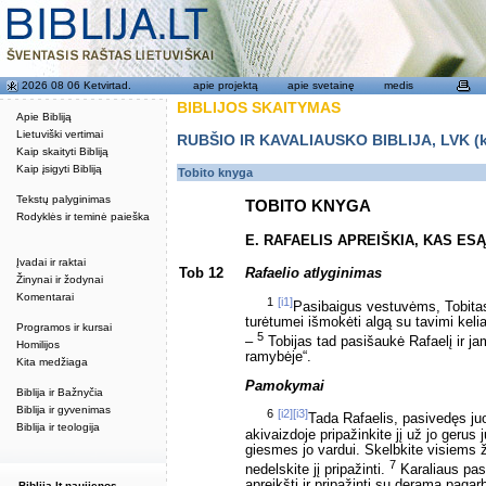
2026 08 06 Ketvirtad.
apie projektą
apie svetainę
medis
BIBLIJOS SKAITYMAS
Apie Bibliją
Lietuviški vertimai
RUBŠIO IR KAVALIAUSKO BIBLIJA, LVK (kat
Kaip skaityti Bibliją
Kaip įsigyti Bibliją
Tobito knyga
Tekstų palyginimas
TOBITO KNYGA
Rodyklės ir teminė paieška
E. RAFAELIS APREIŠKIA, KAS ES
Įvadai ir raktai
Tob 12
Rafaelio atlyginimas
Žinynai ir žodynai
Komentarai
1
[i1]
Pasibaigus vestuvėms, Tobitas
turėtumei išmokėti algą su tavimi kelia
Programos ir kursai
5
–
Tobijas tad pasišaukė Rafaelį ir jam
Homilijos
ramybėje“.
Kita medžiaga
Pamokymai
Biblija ir Bažnyčia
Biblija ir gyvenimas
6
[i2]
[i3]
Tada Rafaelis, pasivedęs juos
Biblija ir teologija
akivaizdoje pripažinkite jį už jo gerus
giesmes jo vardui. Skelbkite visiem
7
nedelskite jį pripažinti.
Karaliaus pasl
apreikšti ir pripažinti su derama pagar
Biblija.lt naujienos