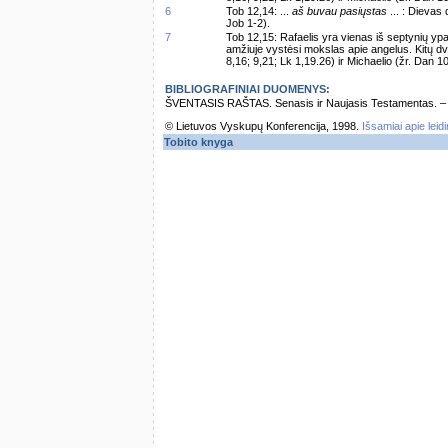
6
Tob 12,14: ...
aš buvau pasiųstas
... : Dievas
Job 1-2).
7
Tob 12,15: Rafaelis yra vienas iš septynių yp
amžiuje vystėsi mokslas apie angelus. Kitų dv
8,16; 9,21; Lk 1,19.26) ir Michaelio (žr. Dan 1
BIBLIOGRAFINIAI DUOMENYS:
ŠVENTASIS RAŠTAS. Senasis ir Naujasis Testamentas. – Vi
© Lietuvos Vyskupų Konferencija, 1998.
Išsamiai apie leid
Tobito knyga