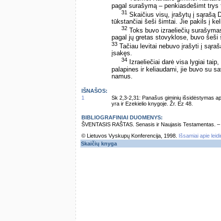
pagal surašymą – penkiasdešimt trys t
31
Skaičius visų, įrašytų į sąrašą 
tūkstančiai šeši šimtai. Jie pakils į ke
32
Toks buvo izraeliečių surašymas 
pagal jų gretas stovyklose, buvo šeši 
33
Tačiau levitai nebuvo įrašyti į sąra
įsakęs.
34
Izraeliečiai darė visa lygiai ta
palapines ir keliaudami, jie buvo su s
namus.
IŠNAŠOS:
1
Sk 2,3-2,31: Panašus giminių išsidėstymas apli
yra ir Ezekielio knygoje. Žr. Ez 48.
BIBLIOGRAFINIAI DUOMENYS:
ŠVENTASIS RAŠTAS. Senasis ir Naujasis Testamentas. – Vi
© Lietuvos Vyskupų Konferencija, 1998.
Išsamiai apie leid
Skaičių knyga