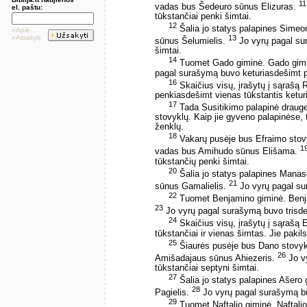
11
vadas bus Šedeuro sūnus Elizuras.
el. paštu:
tūkstančiai penki šimtai.
12
Šalia jo statys palapines Sime
»Apie...
»Atsakyti
13
sūnus Šelumielis.
Jo vyrų pagal su
šimtai.
14
Tuomet Gado giminė. Gado gimi
pagal surašymą buvo keturiasdešimt pe
16
Skaičius visų, įrašytų į sąrašą 
penkiasdešimt vienas tūkstantis keturi 
17
Tada Susitikimo palapinė drauge s
stovyklų. Kaip jie gyveno palapinėse, t
ženklų.
18
Vakarų pusėje bus Efraimo stovy
1
vadas bus Amihudo sūnus Elišama.
tūkstančių penki šimtai.
20
Šalia jo statys palapines Mana
21
sūnus Gamalielis.
Jo vyrų pagal sur
22
Tuomet Benjamino giminė. Benj
23
Jo vyrų pagal surašymą buvo trisdeši
24
Skaičius visų, įrašytų į sąrašą 
tūkstančiai ir vienas šimtas. Jie pakils į
25
Šiaurės pusėje bus Dano stovykl
26
Amišadajaus sūnus Ahiezeris.
Jo v
tūkstančiai septyni šimtai.
27
Šalia jo statys palapines Ašer
28
Pagielis.
Jo vyrų pagal surašymą bu
29
Tuomet Naftalio giminė. Naftal