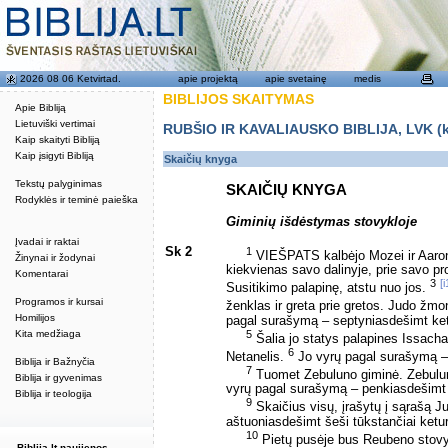
2026 08 06 Ketvirtad.
apie projektą
apie svetainę
medis
BIBLIJOS SKAITYMAS
Apie Bibliją
Lietuviški vertimai
RUBŠIO IR KAVALIAUSKO BIBLIJA, LVK (kat
Kaip skaityti Bibliją
Kaip įsigyti Bibliją
Skaičių knyga
Tekstų palyginimas
SKAIČIŲ KNYGA
Rodyklės ir teminė paieška
Giminių išdėstymas stovykloje
Įvadai ir raktai
Sk 2
1
VIEŠPATS kalbėjo Mozei ir Aaro
Žinynai ir žodynai
kiekvienas savo dalinyje, prie savo pr
Komentarai
3
[i
Susitikimo palapinę, atstu nuo jos.
Programos ir kursai
ženklas ir greta prie gretos. Judo 
Homilijos
pagal surašymą – septyniasdešimt ketu
5
Kita medžiaga
Šalia jo statys palapines Issach
6
Netanelis.
Jo vyrų pagal surašymą – p
Biblija ir Bažnyčia
7
Tuomet Zebuluno giminė. Zebulu
Biblija ir gyvenimas
vyrų pagal surašymą – penkiasdešimt s
Biblija ir teologija
9
Skaičius visų, įrašytų į sąrašą J
aštuoniasdešimt šeši tūkstančiai keturi 
10
Pietų pusėje bus Reubeno stovyk
Biblija.lt naujienos