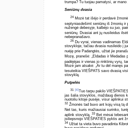
trumpa? Tu tuojau pamatysi, ar mano ž
Seniūnų dvasia
24
Mozė tat išėjo ir perdavė žmon
septyniasdešimt seniūnų iš žmonių ir 
nužengė debesyje, kalbėjo su juo, paėm
seniūnų. Dvasiai ant jų nusileidus ilsė
nebepranašavo.
26
Du vyrai, vienas vadinamas Elda
stovykloje, tačiau dvasia nusileido į ju
nuėję prie Padangtės, užtat jie prana
Mozę, pranešė: „Eldadas ir Medadas p
padėjėjas ir vienas jo rinktinių vyrų,
Mozė jam atsakė: „Ar tu dėl manęs p
tesuteikia VIEŠPATS savo dvasią vis
stovyklą.
Putpelės
31
[i6]
Tuo tarpu pakilo VIEŠPATIES s
jas šalia stovyklos, maždaug dienos ke
nuotoliu kitoje pusėje, visur aplinkui
32
Žmonės tad buvo ant kojų visą tą die
Net tas, kuris mažiausiai surinko, turė
33
aplink stovyklą.
Bet mėsai tebesant 
įsiliepsnojo VIEŠPATIES pyktis ant žm
34
Užtat ta vieta buvo pavadinta Kibro