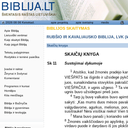
2026 08 06 Ketvirtad.
apie projektą
apie svetainę
medis
BIBLIJOS SKAITYMAS
Apie Bibliją
Lietuviški vertimai
RUBŠIO IR KAVALIAUSKO BIBLIJA, LVK (kat
Kaip skaityti Bibliją
Kaip įsigyti Bibliją
Skaičių knyga
Tekstų palyginimas
SKAIČIŲ KNYGA
Rodyklės ir teminė paieška
Sk 11
Sustojimai dykumoje
Įvadai ir raktai
1
Atsitiko, kad žmonės pradėjo kar
Žinynai ir žodynai
VIEŠPATS tai išgirdo ir užsidegė py
Komentarai
juos, sunaikindama stovyklos pakraš
Programos ir kursai
3
VIEŠPAČIUI, ir ugnis užgeso.
Ta vie
Homilijos
ugnis buvo užsidegusi prieš juos.
Kita medžiaga
4
Tarp jų buvę valkatos buvo apimti g
sakyti: „Kas mums duos mėsos paval
Biblija ir Bažnyčia
valgydavome, agurkus, melionus, por
Biblija ir gyvenimas
susitraukė! Nėra visiškai nieko! Vien
Biblija ir teologija
7
Mana buvo panaši į koriandro sė
8
Žmonės vaikščiodavo po apylinkę, ją
virdavo puode ir darydavo iš jos plokš
Biblija.lt naujienos