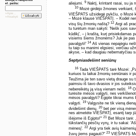
9
aliejumi.
Naktį, krintant rasai, su ja 
el. paštu:
10
Mozė girdėjo žmones verkiant, š
»Apie...
VIEŠPATS užsidegė pykčiu, o Mozė 
»Atsakyti
– Mozė klausė VIEŠPATĮ. – Kodėl ner
12
visų šių žmonių naštą?
Argi aš prad
tu turėtum man sakyti: 'Nešk juos sav
kūdikį', – į kraštą, kurį prisiekdamas
visiems šiems žmonėms? Juk jie pas 
14
pavalgyti!'
Aš vienas nepajėgiu nešt
tu taip su manimi elgsiesi, verčiau u
akyse, – kad daugiau nebematyčiau s
Septyniasdešimt seniūnų
16
Tada VIEŠPATS tarė Mozei: „Par
kuriuos tu laikai žmonių seniūnais ir p
Teužima jie ten savo vietą drauge su 
paimsiu iš tavo dvasios ir jos suteiks
18
nebereikėtų ją visą vienam nešti.
O 
turėsite mėsos valgyti, nes verkšlen
mėsos pavalgyti? Egipte tikrai mums
19
valgyti.
Valgysite ne tik vieną dieną
20
dvidešimt dienų,
bet per visą mėnesį
nes atmetėte VIEŠPATĮ, esantį tarp jūs
21
išėjome iš Egipto!'“
Bet Mozė tarė: „
tūkstančių pėsčių vyrų, ir tu sakai: 
22
mėnesį'.
Argi yra tiek avių kaimenių
23
žuvų jiems pagauti?“
VIEŠPATS Moze