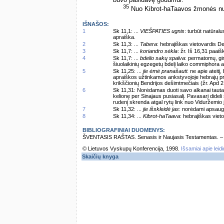
buvo pasidavę godumui.
35
Nuo Kibrot-haTaavos žmonės nuk
IŠNAŠOS:
1
Sk 11,1: ...
VIEŠPATIES ugnis
: turbūt natūra
apraiška.
2
Sk 11,3: ...
Tabera
: hebrajiškas vietovardis D
3
Sk 11,7: ...
koriandro sėkla
: žr. Iš 16,31 paaiš
4
Sk 11,7: ...
bdelio sakų spalva
: permatomų, g
šiuolaikinių egzegetų bdelį laiko commiphora a
5
Sk 11,25: ...
jie ėmė pranašauti
: ne apie ateit
apraiškos užtinkamos ankstyvojoje hebrajų pra
krikščionių Bendrijos dešimtmečiais (žr. Apd 2
6
Sk 11,31: Norėdamas duoti savo alkanai tautai
kelionę per Sinajaus pusiasalį. Pavasarį didel
rudenį skrenda atgal rytų link nuo Viduržemio 
7
Sk 11,32: ...
jie išskleidė jas
: norėdami apsaugo
8
Sk 11,34: ...
Kibrot-haTaava
: hebrajiškas viet
BIBLIOGRAFINIAI DUOMENYS:
ŠVENTASIS RAŠTAS. Senasis ir Naujasis Testamentas. – Vi
© Lietuvos Vyskupų Konferencija, 1998.
Išsamiai apie leid
Skaičių knyga