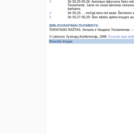
3
Sir 50,25-50,26: Autoriaus laikysena Seiro edom
Testamente. Jame ne visad daromas skirtuma
darbams.
4
Sir 50,25: ...
trečioji nėra net tauta
: Šechemo s
5
Sir 50,27-50,29: Šios eilutės apima knygos au
BIBLIOGRAFINIAI DUOMENYS:
ŠVENTASIS RAŠTAS. Senasis ir Naujasis Testamentas. – Vi
© Lietuvos Vyskupų Konferencija, 1998.
Išsamiai apie leid
Siracido knyga