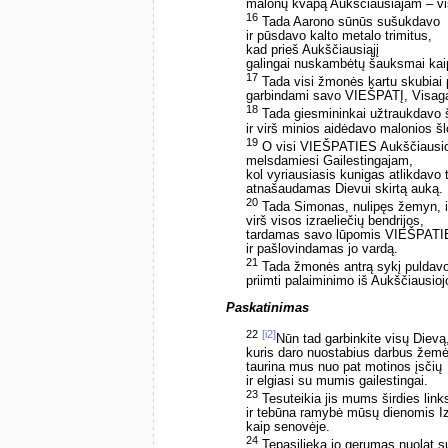
malonų kvapą Aukščiausiajam – vis
16
Tada Aarono sūnūs sušukdavo
ir pūsdavo kalto metalo trimitus,
kad prieš Aukščiausiąjį
galingai nuskambėtų šauksmai kai
17
Tada visi žmonės kartu skubiai 
garbindami savo VIEŠPATĮ, Visagal
18
Tada giesmininkai užtraukdavo 
ir virš minios aidėdavo malonios š
19
O visi VIEŠPATIES Aukščiausio
melsdamiesi Gailestingajam,
kol vyriausiasis kunigas atlikdavo 
atnašaudamas Dievui skirtą auką.
20
Tada Simonas, nulipęs žemyn, i
virš visos izraeliečių bendrijos,
tardamas savo lūpomis VIEŠPATI
ir pašlovindamas jo vardą.
21
Tada žmonės antrą sykį puldavo
priimti palaiminimo iš Aukščiausioj
Paskatinimas
22
[i2]
Nūn tad garbinkite visų Dievą
kuris daro nuostabius darbus žemė
taurina mus nuo pat motinos įsčių
ir elgiasi su mumis gailestingai.
23
Tesuteikia jis mums širdies li
ir tebūna ramybė mūsų dienomis Iz
kaip senovėje.
24
Tepasilieka jo gerumas nuolat 