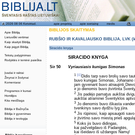
2026 08 06 Ketvirtad.
apie projektą
apie svetainę
medis
BIBLIJOS SKAITYMAS
Apie Bibliją
Lietuviški vertimai
RUBŠIO IR KAVALIAUSKO BIBLIJA, LVK (kat
Kaip skaityti Bibliją
Kaip įsigyti Bibliją
Siracido knyga
Tekstų palyginimas
SIRACIDO KNYGA
Rodyklės ir teminė paieška
Sir 50
Vyriausiasis kunigas Simonas
Įvadai ir raktai
1
[i1]
Didis tarp savo brolių savo tau
Žinynai ir žodynai
buvo kunigas Simonas, Johanano 
Komentarai
jam gyvenant buvo atnaujinti Diev
ir jo dienomis buvo įtvirtinta Švent
Programos ir kursai
2
Jis padėjo pamatus aukštai dvigu
Homilijos
aukštai atraminei Šventyklos aptva
Kita medžiaga
3
Jo dienomis buvo iškasta vanden
tvenkinys savo dydžiu lyg jūra.
Biblija ir Bažnyčia
4
Jis rūpinosi, kaip apsaugoti sav
Biblija ir gyvenimas
ir įtvirtino savo miestą prieš apgulą
Biblija ir teologija
5
Koks jis buvo didingas,
kai pažvelgdavo iš Padangtės,
kai išeidavo iš uždangos Namų!
Biblija.lt naujienos