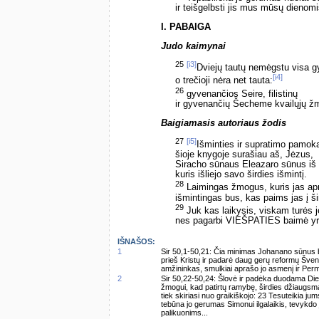
ir teišgelbsti jis mus mūsų dienomi
I. PABAIGA
Judo kaimynai
25
[i3]
Dviejų tautų nemėgstu visa g
[i4]
o trečioji nėra net tauta:
26
gyvenančios Seire, filistinų
ir gyvenančių Šecheme kvailųjų ž
Baigiamasis autoriaus žodis
27
[i5]
Išminties ir supratimo pamok
šioje knygoje surašiau aš, Jėzus,
Siracho sūnaus Eleazaro sūnus iš 
kuris išliejo savo širdies išmintį.
28
Laimingas žmogus, kuris jas ap
išmintingas bus, kas paims jas į ši
29
Juk kas laikysis, viskam turės j
nes pagarbi VIEŠPATIES baimė yra
IŠNAŠOS:
1
Sir 50,1-50,21: Čia minimas Johanano sūnus 
prieš Kristų ir padarė daug gerų reformų Šven
amžininkas, smulkiai aprašo jo asmenį ir Perma
2
Sir 50,22-50,24: Šlovė ir padėka duodama Die
žmogui, kad patirtų ramybę, širdies džiaugsmą
tiek skiriasi nuo graikiškojo: 23 Tesuteikia ju
tebūna jo gerumas Simonui ilgalaikis, tevykdo 
palikuonims...