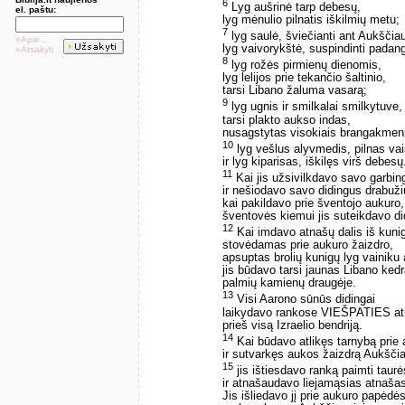
6
Lyg aušrinė tarp debesų,
el. paštu:
lyg mėnulio pilnatis iškilmių metu;
7
lyg saulė, šviečianti ant Aukščia
»Apie...
lyg vaivorykštė, suspindinti padan
»Atsakyti
8
lyg rožės pirmienų dienomis,
lyg lelijos prie tekančio šaltinio,
tarsi Libano žaluma vasarą;
9
lyg ugnis ir smilkalai smilkytuve,
tarsi plakto aukso indas,
nusagstytas visokiais brangakmeni
10
lyg vešlus alyvmedis, pilnas vai
ir lyg kiparisas, iškilęs virš debesų
11
Kai jis užsivilkdavo savo garbin
ir nešiodavo savo didingus drabuži
kai pakildavo prie šventojo aukuro,
šventovės kiemui jis suteikdavo d
12
Kai imdavo atnašų dalis iš kuni
stovėdamas prie aukuro žaizdro,
apsuptas brolių kunigų lyg vainiku 
jis būdavo tarsi jaunas Libano ked
palmių kamienų draugėje.
13
Visi Aarono sūnūs didingai
laikydavo rankose VIEŠPATIES a
prieš visą Izraelio bendriją.
14
Kai būdavo atlikęs tarnybą prie
ir sutvarkęs aukos žaizdrą Aukščia
15
jis ištiesdavo ranką paimti taurė
ir atnašaudavo liejamąsias atnašas
Jis išliedavo jį prie aukuro papėdės