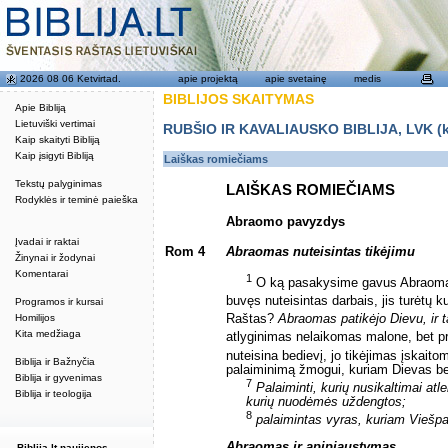
2026 08 06 Ketvirtad.
apie projektą
apie svetainę
medis
BIBLIJOS SKAITYMAS
Apie Bibliją
Lietuviški vertimai
RUBŠIO IR KAVALIAUSKO BIBLIJA, LVK (kat
Kaip skaityti Bibliją
Kaip įsigyti Bibliją
Laiškas romiečiams
Tekstų palyginimas
LAIŠKAS ROMIEČIAMS
Rodyklės ir teminė paieška
Abraomo pavyzdys
Įvadai ir raktai
Rom 4
Abraomas nuteisintas tikėjimu
Žinynai ir žodynai
Komentarai
1
O ką pasakysime gavus Abraomą
buvęs nuteisintas darbais, jis turėtų k
Programos ir kursai
Homilijos
Raštas?
Abraomas patikėjo Dievu, ir t
Kita medžiaga
atlyginimas nelaikomas malone, bet p
nuteisina bedievį, jo tikėjimas įskait
Biblija ir Bažnyčia
palaiminimą žmogui, kuriam Dievas be
Biblija ir gyvenimas
7
Palaiminti, kurių nusikaltimai atlei
Biblija ir teologija
kurių nuodėmės uždengtos;
8
palaimintas vyras, kuriam Viešp
Abraomas ir apipjaustymas
Biblija.lt naujienos