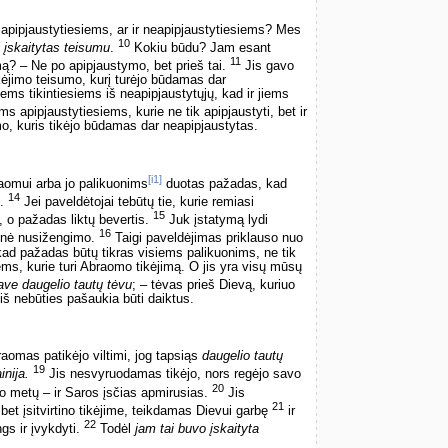
apipjaustytiesiems, ar ir neapipjaustytiesiems? Mes
10
 įskaitytas teisumu
.
Kokiu būdu? Jam esant
11
mą? – Ne po apipjaustymo, bet prieš tai.
Jis gavo
ėjimo teisumo, kurį turėjo būdamas dar
iems tikintiesiems iš neapipjaustytųjų, kad ir jiems
ems apipjaustytiesiems, kurie ne tik apipjaustyti, bet ir
, kuris tikėjo būdamas dar neapipjaustytas.
[i1]
omui arba jo palikuonims
duotas pažadas, kad
14
u.
Jei paveldėtojai tebūtų tie, kurie remiasi
15
, o pažadas liktų bevertis.
Juk įstatymą lydi
16
a nė nusižengimo.
Taigi paveldėjimas priklauso nuo
 kad pažadas būtų tikras visiems palikuonims, ne tik
iems, kurie turi Abraomo tikėjimą. O jis yra visų mūsų
ave daugelio tautų tėvu
; – tėvas prieš Dievą, kuriuo
r iš nebūties pašaukia būti daiktus.
aomas patikėjo viltimi, jog tapsiąs
daugelio tautų
19
inija.
Jis nesvyruodamas tikėjo, nors regėjo savo
20
to metų – ir Saros įsčias apmirusias.
Jis
21
et įsitvirtino tikėjime, teikdamas Dievui garbę
ir
22
gs ir įvykdyti.
Todėl
jam tai buvo įskaityta