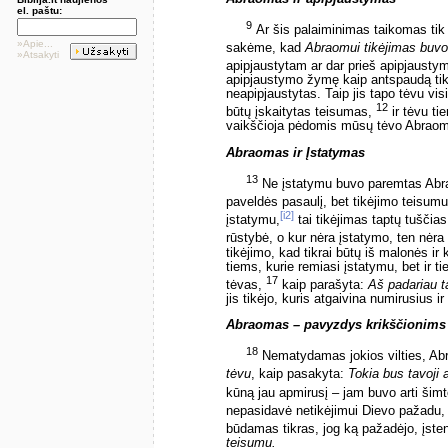
el. paštu:
9
Ar šis palaiminimas taikomas tik 
»Apie...
sakėme, kad
Abraomui tikėjimas buvo
»Atsakyti
apipjaustytam ar dar prieš apipjausty
apipjaustymo žymę kaip antspaudą tik
neapipjaustytas. Taip jis tapo tėvu vis
12
būtų įskaitytas teisumas,
ir tėvu ti
vaikščioja pėdomis mūsų tėvo Abraomo
Abraomas ir Įstatymas
13
Ne įstatymu buvo paremtas Abra
paveldės pasaulį, bet tikėjimo teisum
[i2]
įstatymu,
tai tikėjimas taptų tuščias
rūstybė, o kur nėra įstatymo, ten nėr
tikėjimo, kad tikrai būtų iš malonės ir
tiems, kurie remiasi įstatymu, bet ir t
17
tėvas,
kaip parašyta:
Aš padariau t
jis tikėjo, kuris atgaivina numirusius i
Abraomas – pavyzdys krikščionims
18
Nematydamas jokios vilties, Abr
tėvu
, kaip pasakyta:
Tokia bus tavoji a
kūną jau apmirusį – jam buvo arti šim
nepasidavė netikėjimui Dievo pažadu, b
būdamas tikras, jog ką pažadėjo, įsten
teisumu.