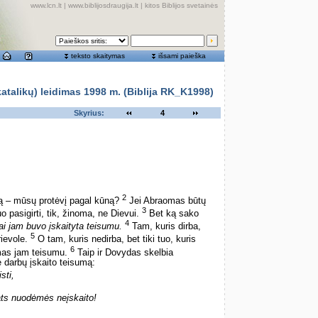
www.lcn.lt
|
www.biblijosdraugija.lt
|
kitos Biblijos svetainės
teksto skaitymas
išsami paieška
alikų) leidimas 1998 m. (Biblija RK_K1998)
Skyrius:
4
2
 – mūsų protėvį pagal kūną?
Jei Abraomas būtų
3
uo pasigirti, tik, žinoma, ne Dievui.
Bet ką sako
4
ai jam buvo įskaityta teisumu.
Tam, kuris dirba,
5
rievole.
O tam, kuris nedirba, bet tiki tuo, kuris
6
omas jam teisumu.
Taip ir Dovydas skelbia
 darbų įskaito teisumą:
sti,
ats nuodėmės neįskaito!