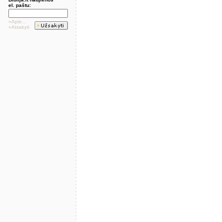
el. paštu:
»Apie...
»Atsakyti