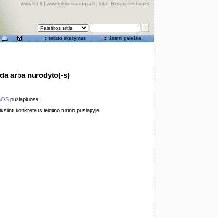
www.lcn.lt
|
www.biblijosdraugija.lt
|
kitos Biblijos svetainės
teksto skaitymas
išsami paieška
oda arba nurodyto(-s)
BOS
puslapiuose.
ikslinti konkretaus leidimo turinio puslapyje: