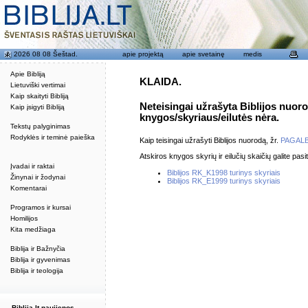
2026 08 08 Šeštad.
apie projektą
apie svetainę
medis
Apie Bibliją
KLAIDA.
Lietuviški vertimai
Kaip skaityti Bibliją
Neteisingai užrašyta Biblijos nuor
Kaip įsigyti Bibliją
knygos/skyriaus/eilutės nėra.
Tekstų palyginimas
Rodyklės ir teminė paieška
Kaip teisingai užrašyti Biblijos nuorodą, žr.
PAGAL
Atskiros knygos skyrių ir eilučių skaičių galite pasit
Įvadai ir raktai
Biblijos RK_K1998 turinys skyriais
Žinynai ir žodynai
Biblijos RK_E1999 turinys skyriais
Komentarai
Programos ir kursai
Homilijos
Kita medžiaga
Biblija ir Bažnyčia
Biblija ir gyvenimas
Biblija ir teologija
Biblija.lt naujienos