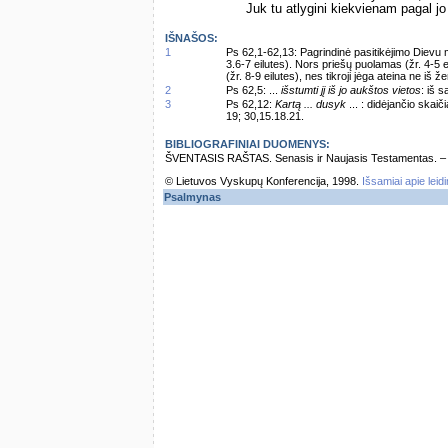
Juk tu atlygini kiekvienam pagal jo
IŠNAŠOS:
1
Ps 62,1-62,13: Pagrindinė pasitikėjimo Dievu 
3.6-7 eilutes). Nors priešų puolamas (žr. 4-5 e
(žr. 8-9 eilutes), nes tikroji jėga ateina ne iš 
2
Ps 62,5: ...
išstumti jį iš jo aukštos vietos
: iš s
3
Ps 62,12:
Kartą ... dusyk
... : didėjančio skai
19; 30,15.18.21.
BIBLIOGRAFINIAI DUOMENYS:
ŠVENTASIS RAŠTAS. Senasis ir Naujasis Testamentas. – Vi
© Lietuvos Vyskupų Konferencija, 1998.
Išsamiai apie leid
Psalmynas