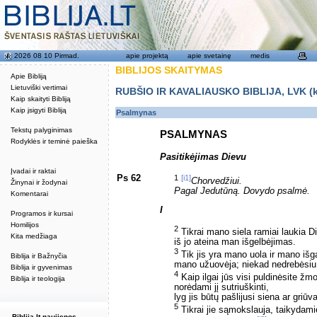
2026 08 10 Pirmad.
apie projektą
apie svetainę
medis
BIBLIJOS SKAITYMAS
Apie Bibliją
Lietuviški vertimai
RUBŠIO IR KAVALIAUSKO BIBLIJA, LVK (kat
Kaip skaityti Bibliją
Kaip įsigyti Bibliją
Psalmynas
Tekstų palyginimas
PSALMYNAS
Rodyklės ir teminė paieška
Pasitikėjimas Dievu
Įvadai ir raktai
Ps 62
1
[i1]
Chorvedžiui.
Žinynai ir žodynai
Pagal Jedutūną. Dovydo psalmė.
Komentarai
I
Programos ir kursai
Homilijos
2
Tikrai mano siela ramiai laukia D
Kita medžiaga
iš jo ateina man išgelbėjimas.
3
Tik jis yra mano uola ir mano iš
Biblija ir Bažnyčia
mano užuovėja; niekad nedrebėsiu
Biblija ir gyvenimas
4
Kaip ilgai jūs visi puldinėsite žm
Biblija ir teologija
norėdami jį sutriuškinti,
lyg jis būtų pašlijusi siena ar griūv
5
Tikrai jie sąmokslauja, taikydamie
Biblija.lt naujienos