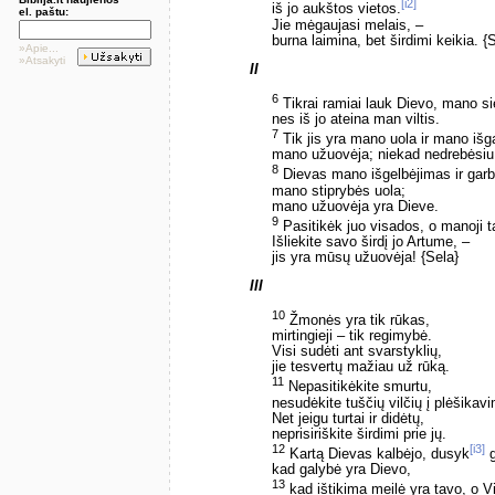
[i2]
iš jo aukštos vietos.
el. paštu:
Jie mėgaujasi melais, –
burna laimina, bet širdimi keikia. {
»Apie...
»Atsakyti
II
6
Tikrai ramiai lauk Dievo, mano si
nes iš jo ateina man viltis.
7
Tik jis yra mano uola ir mano iš
mano užuovėja; niekad nedrebėsiu
8
Dievas mano išgelbėjimas ir garb
mano stiprybės uola;
mano užuovėja yra Dieve.
9
Pasitikėk juo visados, o manoji t
Išliekite savo širdį jo Artume, –
jis yra mūsų užuovėja! {Sela}
III
10
Žmonės yra tik rūkas,
mirtingieji – tik regimybė.
Visi sudėti ant svarstyklių,
jie tesvertų mažiau už rūką.
11
Nepasitikėkite smurtu,
nesudėkite tuščių vilčių į plėšikav
Net jeigu turtai ir didėtų,
neprisiriškite širdimi prie jų.
12
[i3]
Kartą Dievas kalbėjo, dusyk
g
kad galybė yra Dievo,
13
kad ištikima meilė yra tavo, o V