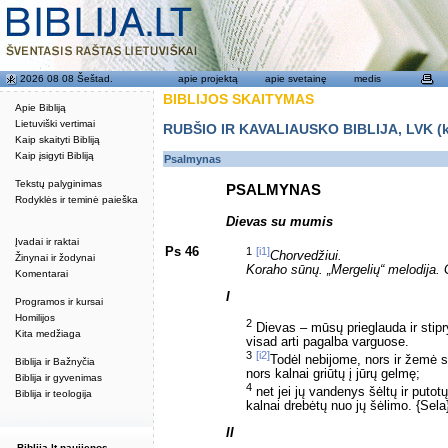
2026 08 08 Šeštad.
apie projektą
apie svetainę
medis
BIBLIJOS SKAITYMAS
Apie Bibliją
Lietuviški vertimai
RUBŠIO IR KAVALIAUSKO BIBLIJA, LVK (kat
Kaip skaityti Bibliją
Kaip įsigyti Bibliją
Psalmynas
Tekstų palyginimas
PSALMYNAS
Rodyklės ir teminė paieška
Dievas su mumis
Įvadai ir raktai
Ps 46
1
[i1]
Chorvedžiui.
Žinynai ir žodynai
Koraho sūnų. „Mergelių“ melodija.
Komentarai
I
Programos ir kursai
Homilijos
2
Dievas – mūsų prieglauda ir stipr
Kita medžiaga
visad arti pagalba varguose.
3
[i2]
Todėl nebijome, nors ir žemė s
Biblija ir Bažnyčia
nors kalnai griūtų į jūrų gelmę;
Biblija ir gyvenimas
4
net jei jų vandenys šėltų ir putotų
Biblija ir teologija
kalnai drebėtų nuo jų šėlimo. {Sela
II
Biblija.lt naujienos