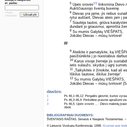
5
[i3]
el. paštu:
Upės srovės
linksmina Dievo 
Aukščiausiojo šventą buveinę.
6
»Apie...
Dievas yra jame, jis nebus sunaik
»Atsakyti
rytui auštant, Dievas ateis jam į p
7
Siautėja tautos, griūva karalystės
dundant jo griausmui, apmiršta že
8
Su mumis Galybių VIEŠPATS,
Jokūbo Dievas – mūsų tvirtovė!
III
9
Ateikite ir pamatykite, ką VIEŠ
pasižiūrėkite į jo nuostabius darb
10
Karus visoje žemėje jis sustabd
ietis sulaužo, skydus į ugnį sumet
11
„Taikykitės ir žinokite, kad aš e
Iškilus tautose, iškilus žemėje“.
12
Su mumis Galybių VIEŠPATS,
Jokūbo Dievas – mūsų tvirtovė! {S
IŠNAŠOS:
1
Ps 46,1-46,12: Pergalės giesmė, kurios vyrauj
2
Ps 46,3-46,4: Perkeltine prasme aprašomi visuom
3
Ps 46,5:
Upės srovės
... : Dievo malonių įvai
riboti.
BIBLIOGRAFINIAI DUOMENYS:
ŠVENTASIS RAŠTAS. Senasis ir Naujasis Testamentas. – Vi
© Lietuvos Vyskupų Konferencija, 1998.
Išsamiai apie leid