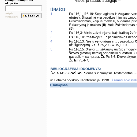
visos jo tautos sueigoje –
el. paštu:
IŠNAŠOS:
»Apie...
1
Ps 116,1-116,19: Septuagintos ir Vulgatos vertim
»Atsakyti
eilutes). Ši psalmė yra padėkos himnas žmogau
Prisimindamas, kaip jis meldėsi, būdamas prie
išklausymą jo maldos (II). Vėl užsimindamas a
(B).
2
Ps 116,3: Mirtis vaizduojama kaip kailinių žvėr
3
Ps 116,10:
Pasitikėjau
... : psalmininkas neabe
4
Ps 116,13:
Nešiu vyno atnašą
... : pažodžiui
K
už išgelbėjimą. Žr. Iš 25,29; Sk 15,1-10.
5
Ps 116,15:
Brangi ... ištikimųjų mirtis
: žmogiška
šlovės giesmių netektį per dideliu nuostoliu. 
pasaulio – samprata. Žr. Ps 6,6. Dievo akyse j
Žr. Išm 3,4-7.
BIBLIOGRAFINIAI DUOMENYS:
ŠVENTASIS RAŠTAS. Senasis ir Naujasis Testamentas. – Vi
© Lietuvos Vyskupų Konferencija, 1998.
Išsamiai apie leid
Psalmynas