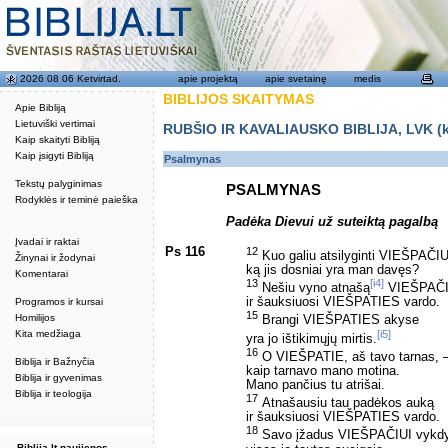
2026 08 06 Ketvirtad.
apie projektą
apie svetainę
medis
BIBLIJOS SKAITYMAS
Apie Bibliją
Lietuviški vertimai
RUBŠIO IR KAVALIAUSKO BIBLIJA, LVK (kat
Kaip skaityti Bibliją
Kaip įsigyti Bibliją
Psalmynas
Tekstų palyginimas
PSALMYNAS
Rodyklės ir teminė paieška
Padėka Dievui už suteiktą pagalbą
Įvadai ir raktai
Ps 116
12
Kuo galiu atsilyginti VIEŠPAČIU
Žinynai ir žodynai
ką jis dosniai yra man davęs?
Komentarai
13
[i4]
Nešiu vyno atnašą
VIEŠPAČI
ir šauksiuosi VIEŠPATIES vardo.
Programos ir kursai
15
Homilijos
Brangi VIEŠPATIES akyse
[i5]
Kita medžiaga
yra jo ištikimųjų mirtis.
16
O VIEŠPATIE, aš tavo tarnas, – 
Biblija ir Bažnyčia
kaip tarnavo mano motina.
Biblija ir gyvenimas
Mano pančius tu atrišai.
Biblija ir teologija
17
Atnašausiu tau padėkos auką
ir šauksiuosi VIEŠPATIES vardo.
18
Savo įžadus VIEŠPAČIUI vykdy
Biblija.lt naujienos