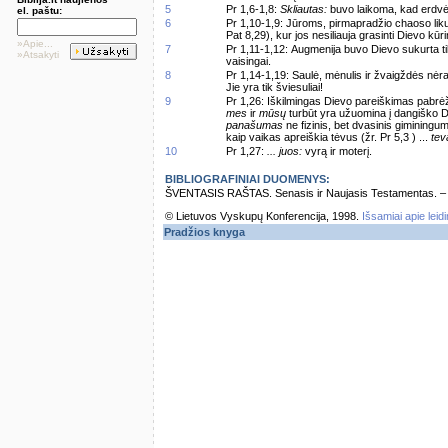
5
Pr 1,6-1,8:
Skliautas:
buvo laikoma, kad erdvė 
el. paštu:
6
Pr 1,10-1,9: Jūroms, pirmapradžio chaoso lik
Pat 8,29), kur jos nesiliauja grasinti Dievo kūri
»Apie...
7
Pr 1,11-1,12: Augmenija buvo Dievo sukurta tik
»Atsakyti
vaisingai.
8
Pr 1,14-1,19: Saulė, mėnulis ir žvaigždės nėra
Jie yra tik šviesuliai!
9
Pr 1,26: Iškilmingas Dievo pareiškimas pabr
mes
ir
mūsų
turbūt yra užuomina į dangiško D
panašumas
ne fizinis, bet dvasinis giminingu
kaip vaikas apreiškia tėvus (žr. Pr 5,3 ) ...
teva
10
Pr 1,27:
... juos:
vyrą ir moterį.
BIBLIOGRAFINIAI DUOMENYS:
ŠVENTASIS RAŠTAS. Senasis ir Naujasis Testamentas. – Vi
© Lietuvos Vyskupų Konferencija, 1998.
Išsamiai apie leid
Pradžios knyga