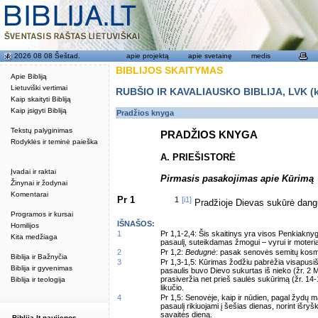
2026 08 08 Šeštad.
apie projektą
apie svetainę
medis
BIBLIJOS SKAITYMAS
Apie Bibliją
Lietuviški vertimai
RUBŠIO IR KAVALIAUSKO BIBLIJA, LVK (kat
Kaip skaityti Bibliją
Kaip įsigyti Bibliją
Pradžios knyga
Tekstų palyginimas
PRADŽIOS KNYGA
Rodyklės ir teminė paieška
A. PRIEŠISTORĖ
Įvadai ir raktai
Pirmasis pasakojimas apie Kūrimą
Žinynai ir žodynai
Komentarai
Pr 1
1
[i1]
Pradžioje Dievas sukūrė dang
Programos ir kursai
IŠNAŠOS:
Homilijos
1
Pr 1,1-2,4: Šis skaitinys yra visos Penkiakn
Kita medžiaga
pasaulį, suteikdamas žmogui – vyrui ir moteria
2
Pr 1,2:
Bedugnė:
pasak senovės semitų kosmo
Biblija ir Bažnyčia
3
Pr 1,3-1,5: Kūrimas žodžiu pabrėžia visapusišk
Biblija ir gyvenimas
pasaulis buvo Dievo sukurtas iš nieko (žr. 2 Ma
prasiveržia net prieš saulės sukūrimą (žr. 14-
Biblija ir teologija
likučio.
4
Pr 1,5: Senovėje, kaip ir nūdien, pagal žydų 
pasaulį rikiuojami į šešias dienas, norint išryšk
savaitės dieną.
Biblija.lt naujienos