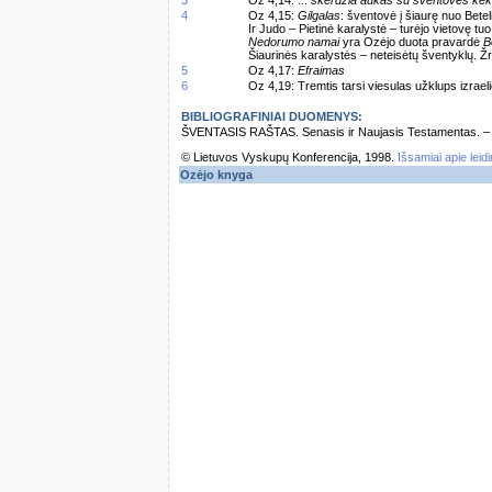
3
Oz 4,14: ...
skerdžia aukas su šventovės ke
4
Oz 4,15:
Gilgalas
: šventovė į šiaurę nuo Betel
Ir Judo – Pietinė karalystė – turėjo vietovę tu
Nedorumo namai
yra Ozėjo duota pravardė
B
Šiaurinės karalystės – neteisėtų šventyklų. Žr
5
Oz 4,17:
Efraimas
6
Oz 4,19: Tremtis tarsi viesulas užklups izrael
BIBLIOGRAFINIAI DUOMENYS:
ŠVENTASIS RAŠTAS. Senasis ir Naujasis Testamentas. – Vi
© Lietuvos Vyskupų Konferencija, 1998.
Išsamiai apie leid
Ozėjo knyga