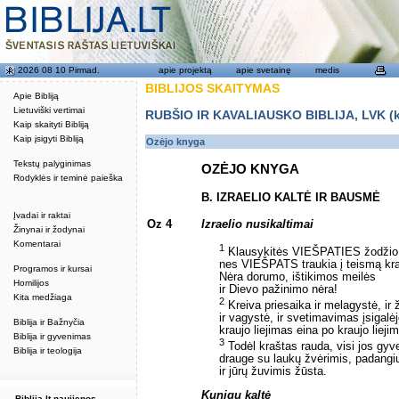
2026 08 10 Pirmad.
apie projektą
apie svetainę
medis
BIBLIJOS SKAITYMAS
Apie Bibliją
Lietuviški vertimai
RUBŠIO IR KAVALIAUSKO BIBLIJA, LVK (kat
Kaip skaityti Bibliją
Kaip įsigyti Bibliją
Ozėjo knyga
Tekstų palyginimas
OZĖJO KNYGA
Rodyklės ir teminė paieška
B. IZRAELIO KALTĖ IR BAUSMĖ
Įvadai ir raktai
Oz 4
Izraelio nusikaltimai
Žinynai ir žodynai
Komentarai
1
Klausykitės VIEŠPATIES žodžio, 
nes VIEŠPATS traukia į teismą kra
Programos ir kursai
Nėra dorumo, ištikimos meilės
Homilijos
ir Dievo pažinimo nėra!
Kita medžiaga
2
Kreiva priesaika ir melagystė, ir
ir vagystė, ir svetimavimas įsigalėj
Biblija ir Bažnyčia
kraujo liejimas eina po kraujo lieji
Biblija ir gyvenimas
3
Todėl kraštas rauda, visi jos gyve
Biblija ir teologija
drauge su laukų žvėrimis, padangi
ir jūrų žuvimis žūsta.
Kunigų kaltė
Biblija.lt naujienos