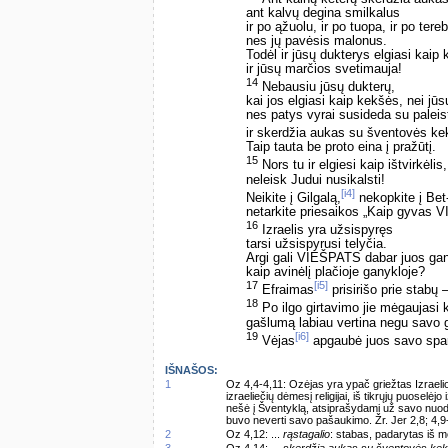
ant kalvų degina smilkalus
ir po ąžuolu, ir po tuopa, ir po tereb
nes jų pavėsis malonus.
Todėl ir jūsų dukterys elgiasi kaip
ir jūsų marčios svetimauja!
14
Nebausiu jūsų dukterų,
kai jos elgiasi kaip kekšės, nei jū
nes patys vyrai susideda su palei
ir skerdžia aukas su šventovės k
Taip tauta be proto eina į pražūtį.
15
Nors tu ir elgiesi kaip ištvirkėlis,
neleisk Judui nusikalsti!
[i4]
Neikite į Gilgalą,
nekopkite į Bet
netarkite priesaikos „Kaip gyvas 
16
Izraelis yra užsispyręs
tarsi užsispyrusi telyčia.
Argi gali VIEŠPATS dabar juos gan
kaip avinėlį plačioje ganykloje?
17
[i5]
Efraimas
prisirišo prie stabų 
18
Po ilgo girtavimo jie mėgaujasi 
gašlumą labiau vertina negu savo 
19
[i6]
Vėjas
apgaubė juos savo spar
IŠNAŠOS:
1
Oz 4,4-4,11: Ozėjas yra ypač griežtas Izraeli
izraeliečių dėmesį religijai, iš tikrųjų puoselėjo
nešė į Šventyklą, atsiprašydami už savo nuodė
buvo neverti savo pašaukimo. Žr. Jer 2,8; 4,9
2
Oz 4,12: ...
rąstagalio
: stabas, padarytas iš 