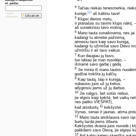
el. paštu:
4
Tačiau niekas tenesmerkia, nieka
[i1]
»Apie...
kunige,
aš kaltinu tave!
»Atsakyti
5
Klupsi dienos metu,
ir pranašas su tavimi klups naktį, 
aš sunaikinsiu tavo motiną.
6
Mano tauta sunaikinama, nes jai 
kadangi tu atmetei pažinimą,
atmesiu tave kaip savo kunigą;
kadangi tu užmiršai savo Dievo 
užmiršiu ir aš tavo vaikus.
7
Kuo daugiau jų buvo,
tuo labiau jie man nusidėjo, –
išmainė savo garbę į gėdą.
8
Jie minta iš mano tautos nuodė
godžiai trokšta jų kalčių.
9
Kaip tautą, taip ir kunigą, –
nubausiu juos už jų kelius,
atlyginsiu jiems už jų darbus.
10
Jie valgys, bet sotūs nebus,
jie elgsis kaip kekšė, bet vaikų net
nes paliko VIEŠPATĮ,
11
kad atsiduotų
kekšystei.
Vynas, senas ir jaunas, atima prot
12
Mano tauta atsiklausia savo rąst
burtų lazda jiems išburia.
Kekšystės dvasia juos nuvedė į kly
palikdami savo Dievą, jie elgiasi k
13
Ant kalnų keterų skerdžia aukas