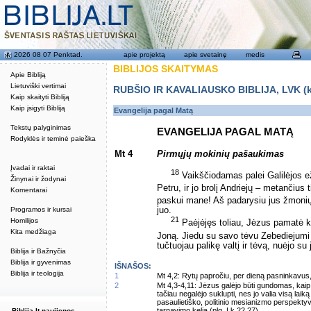
2026 08 07 Penktad.
apie projektą
apie svetainę
medis
BIBLIJOS SKAITYMAS
Apie Bibliją
Lietuviški vertimai
RUBŠIO IR KAVALIAUSKO BIBLIJA, LVK (kat
Kaip skaityti Bibliją
Kaip įsigyti Bibliją
Evangelija pagal Matą
Tekstų palyginimas
EVANGELIJA PAGAL MATĄ
Rodyklės ir teminė paieška
Mt 4
Pirmųjų mokinių pašaukimas
Įvadai ir raktai
18
Vaikščiodamas palei Galilėjos 
Žinynai ir žodynai
Petru, ir jo brolį Andriejų – metančius 
Komentarai
paskui mane! Aš padarysiu jus žmonių
Programos ir kursai
juo.
21
Homilijos
Paėjėjęs toliau, Jėzus pamatė ki
Kita medžiaga
Joną. Jiedu su savo tėvu Zebediejumi v
tučtuojau palikę valtį ir tėvą, nuėjo su 
Biblija ir Bažnyčia
Biblija ir gyvenimas
IŠNAŠOS:
Biblija ir teologija
1
Mt 4,2: Rytų papročiu, per dieną pasninkavus,
2
Mt 4,3-4,11: Jėzus galėjo būti gundomas, kaip ga
tačiau negalėjo suklupti, nes jo valia visą lai
pasaulietiško, politinio mesianizmo perspekty
tarnavimo kelią (plg. Lk 22,27).
Biblija.lt naujienos