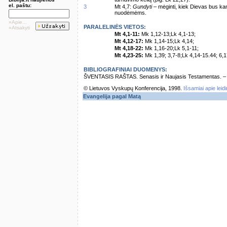
el. paštu:
3
Mt 4,7:
Gundyti
– mėginti, kiek Dievas bus kan
nuodėmėms.
»Apie...
PARALELINĖS VIETOS:
»Atsakyti
Mt 4,1-11:
Mk 1,12-13;Lk 4,1-13;
Mt 4,12-17:
Mk 1,14-15;Lk 4,14;
Mt 4,18-22:
Mk 1,16-20;Lk 5,1-11;
Mt 4,23-25:
Mk 1,39; 3,7-8;Lk 4,14-15.44; 6,1
BIBLIOGRAFINIAI DUOMENYS:
ŠVENTASIS RAŠTAS. Senasis ir Naujasis Testamentas. – Vi
© Lietuvos Vyskupų Konferencija, 1998.
Išsamiai apie leid
Evangelija pagal Matą