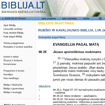
2026 08 10 Pirmad.
apie projektą
apie svetainę
medis
BIBLIJOS SKAITYMAS
Apie Bibliją
Lietuviški vertimai
RUBŠIO IR KAVALIAUSKO BIBLIJA, LVK (kat
Kaip skaityti Bibliją
Kaip įsigyti Bibliją
Evangelija pagal Matą
Tekstų palyginimas
EVANGELIJA PAGAL MATĄ
Rodyklės ir teminė paieška
Mt 28
Jėzaus apsireiškimas mokiniams
Įvadai ir raktai
16
[i3]
Vienuolika mokinių nuvyko į G
Žinynai ir žodynai
17
Jį pamatę, mokiniai parpuolė ant že
Komentarai
prisiartinęs Jėzus prabilo: „Man duota
Programos ir kursai
padarykite mano mokiniais visų tautų 
20
Homilijos
Šventosios Dvasios,
mokydami laiky
Kita medžiaga
jumis per visas dienas iki pasaulio pa
Biblija ir Bažnyčia
IŠNAŠOS:
Biblija ir gyvenimas
1
Mt 28,1: Pagal ST, NT bei bažnytinį skaičiavi
Biblija ir teologija
– septintoji.
2
Mt 28,10:
Mano broliams
– apaštalams.
3
Mt 28,16: Visi keturi evangelistai vienodai atp
pasirodymą moterims. Vėlesnius jo pasirodymu
nevienodai. Matyt, tų susitikimų su mokiniais y
Biblija.lt naujienos