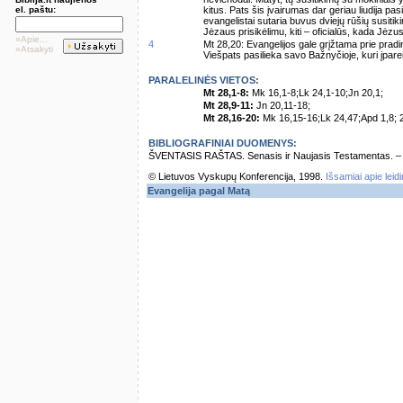
el. paštu:
kitus. Pats šis įvairumas dar geriau liudija p
evangelistai sutaria buvus dviejų rūšių susitik
Jėzaus prisikėlimu, kiti – oficialūs, kada Jėzu
»Apie...
4
Mt 28,20: Evangelijos gale grįžtama prie pra
»Atsakyti
Viešpats pasilieka savo Bažnyčioje, kuri įpare
PARALELINĖS VIETOS:
Mt 28,1-8:
Mk 16,1-8;Lk 24,1-10;Jn 20,1;
Mt 28,9-11:
Jn 20,11-18;
Mt 28,16-20:
Mk 16,15-16;Lk 24,47;Apd 1,8; 2
BIBLIOGRAFINIAI DUOMENYS:
ŠVENTASIS RAŠTAS. Senasis ir Naujasis Testamentas. – Vi
© Lietuvos Vyskupų Konferencija, 1998.
Išsamiai apie leid
Evangelija pagal Matą