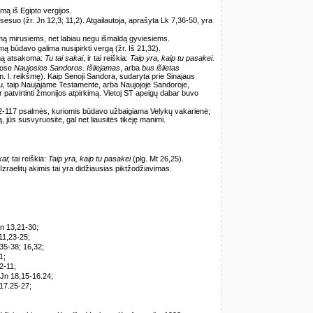
ą iš Egipto vergijos.
sesuo (žr. Jn 12,3; 11,2). Atgailautoja, aprašyta Lk 7,36-50, yra
imą mirusiems, net labiau negu išmaldą gyviesiems.
mą būdavo galima nusipirkti vergą (žr. Iš 21,32).
imą atsakoma:
Tu tai sakai
, ir tai reiškia:
Taip yra, kaip tu pasakei.
uose
Naujosios Sandoros
.
Išliejamas
, arba
bus išlietas
im. l. reikšmę). Kaip Senoji Sandora, sudaryta prie Sinajaus
ju, taip Naujajame Testamente, arba Naujojoje Sandoroje,
r patvirtinti žmonijos atpirkimą. Vietoj ST apeigų dabar buvo
-117 psalmės, kuriomis būdavo užbaigiama Velykų vakarienė;
 jūs susvyruosite, gal net liausitės tikėję manimi.
kai
; tai reiškia:
Taip yra, kaip tu pasakei
(plg. Mt 26,25).
raelitų akimis tai yra didžiausias piktžodžiavimas.
n 13,21-30;
11,23-25;
35-38; 16,32;
1;
2-11;
Jn 18,15-16.24;
17.25-27;