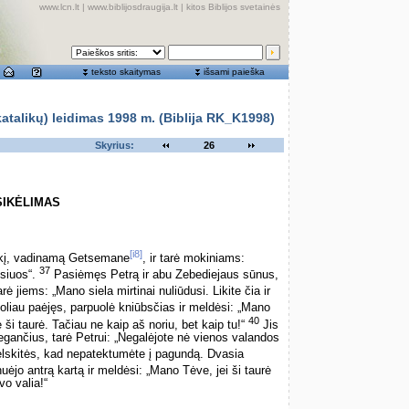
www.lcn.lt
|
www.biblijosdraugija.lt
|
kitos Biblijos svetainės
teksto skaitymas
išsami paieška
alikų) leidimas 1998 m. (Biblija RK_K1998)
Skyrius:
26
SIKĖLIMAS
[i8]
 ūkį, vadinamą Getsemane
, ir tarė mokiniams:
37
lsiuos“.
Pasiėmęs Petrą ir abu Zebediejaus sūnus,
ė jiems: „Mano siela mirtinai nuliūdusi. Likite čia ir
oliau paėjęs, parpuolė kniūbsčias ir meldėsi: „Mano
40
i taurė. Tačiau ne kaip aš noriu, bet kaip tu!“
Jis
egančius, tarė Petrui: „Negalėjote nė vienos valandos
lskitės, kad nepatektumėte į pagundą. Dvasia
nuėjo antrą kartą ir meldėsi: „Mano Tėve, jei ši taurė
vo valia!“