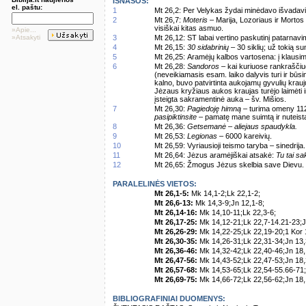
IŠNAŠOS:
el. paštu:
1
Mt 26,2: Per Velykas žydai minėdavo išvadavim
2
Mt 26,7:
Moteris
– Marija, Lozoriaus ir Mortos 
visiškai kitas asmuo.
»Apie...
»Atsakyti
3
Mt 26,12: ST labai vertino paskutinį patarnav
4
Mt 26,15:
30 sidabrinių
– 30 siklių; už tokią su
5
Mt 26,25: Aramėjų kalbos vartosena: į klaus
6
Mt 26,28:
Sandoros
– kai kuriuose rankrašči
(neveikiamasis esam. laiko dalyvis turi ir būs
kalno, buvo patvirtinta aukojamų gyvulių krau
Jėzaus kryžiaus aukos kraujas turėjo laimėti i
įsteigta sakramentinė auka – šv. Mišios.
7
Mt 26,30:
Pagiedoję himną
– turima omeny 112
pasipiktinsite
– pamatę mane suimtą ir nuteistą,
8
Mt 26,36:
Getsemanė – aliejaus spaudykla.
9
Mt 26,53:
Legionas
– 6000 kareivių.
10
Mt 26,59: Vyriausioji teismo taryba – sinedrija.
11
Mt 26,64: Jėzus aramėjiškai atsakė:
Tu tai sa
12
Mt 26,65: Žmogus Jėzus skelbia save Dievu. Iz
PARALELINĖS VIETOS:
Mt 26,1-5:
Mk 14,1-2;Lk 22,1-2;
Mt 26,6-13:
Mk 14,3-9;Jn 12,1-8;
Mt 26,14-16:
Mk 14,10-11;Lk 22,3-6;
Mt 26,17-25:
Mk 14,12-21;Lk 22,7-14.21-23;J
Mt 26,26-29:
Mk 14,22-25;Lk 22,19-20;1 Kor 
Mt 26,30-35:
Mk 14,26-31;Lk 22,31-34;Jn 13,
Mt 26,36-46:
Mk 14,32-42;Lk 22,40-46;Jn 18,
Mt 26,47-56:
Mk 14,43-52;Lk 22,47-53;Jn 18,
Mt 26,57-68:
Mk 14,53-65;Lk 22,54-55.66-71;
Mt 26,69-75:
Mk 14,66-72;Lk 22,56-62;Jn 18,
BIBLIOGRAFINIAI DUOMENYS: