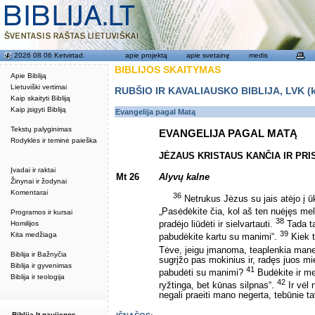
2026 08 06 Ketvirtad.
apie projektą
apie svetainę
medis
BIBLIJOS SKAITYMAS
Apie Bibliją
Lietuviški vertimai
RUBŠIO IR KAVALIAUSKO BIBLIJA, LVK (kat
Kaip skaityti Bibliją
Kaip įsigyti Bibliją
Evangelija pagal Matą
Tekstų palyginimas
EVANGELIJA PAGAL MATĄ
Rodyklės ir teminė paieška
JĖZAUS KRISTAUS KANČIA IR PRI
Įvadai ir raktai
Mt 26
Alyvų kalne
Žinynai ir žodynai
Komentarai
36
Netrukus Jėzus su jais atėjo į
„Pasėdėkite čia, kol aš ten nuėjęs me
Programos ir kursai
38
Homilijos
pradėjo liūdėti ir sielvartauti.
Tada tar
39
Kita medžiaga
pabudėkite kartu su manimi“.
Kiek t
Tėve, jeigu įmanoma, teaplenkia mane š
Biblija ir Bažnyčia
sugrįžo pas mokinius ir, radęs juos mi
Biblija ir gyvenimas
41
pabudėti su manimi?
Budėkite ir me
Biblija ir teologija
42
ryžtinga, bet kūnas silpnas“.
Ir vėl 
negali praeiti mano negerta, tebūnie ta
Biblija.lt naujienos