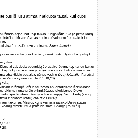
 bus iš jūsų atimta ir atiduota tautai, kuri duos
 užkariautojas, bet kaip taikos kunigaikštis. Čia jis pirmą kartą
tės kūrėjas. Mt aprašymas kupinas švelnumo Jeruzalei ir jos
lmę.
todėl visa Jeruzalė buvo vadinama
Siono dukteria.
ų šlovinimo šūkis, reiškiantis
gyvuok, valio!
Jį atitinka graikų k.
ntykloje.
eičiausiai vaizduoja puošniąją Jeruzalės šventyklą, kurios kultas
si kaip ST pranašai, mėgstantys įvairius simbolinius veiksmus.
ama labai didelė pagarba: sūnus vadino tėvą
viešpačiu
. Panašiai
 o
moterimi – ponia
(žr. Jn 2,4; 19,26).
kelią.
 vynininkus žmogžudžius taikomas anuometiniams išrinktosios
dies aklumo nepanorėjo priimti Jėzaus skelbiamos Dievo
 mintis apie Kristaus Bažnyčią kaip naująją Dievo Tautą (senoji
imta ir atiduota tautai, kuri duos vaisių.
menį taikomas Mesijui, kuris vienija ir palaiko Dievo statinį
vadai jį atmetė ir tuo pražudė save ir daugelį tautiečių.
16;
2,14-16;
7,20;