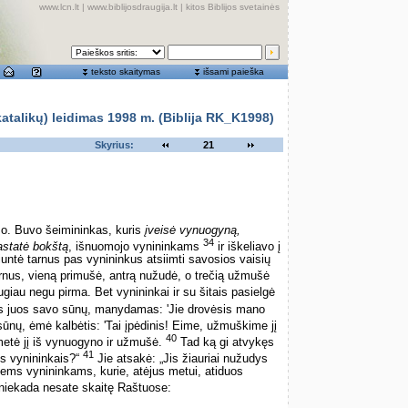
www.lcn.lt
|
www.biblijosdraugija.lt
|
kitos Biblijos svetainės
teksto skaitymas
išsami paieška
alikų) leidimas 1998 m. (Biblija RK_K1998)
Skyrius:
21
mo. Buvo šeimininkas, kuris
įveisė vynuogyną,
34
astatė bokštą
, išnuomojo vynininkams
ir iškeliavo į
siuntė tarnus pas vynininkus atsiimti savosios vaisių
arnus, vieną primušė, antrą nužudė, o trečią užmušė
ugiau negu pirma. Bet vynininkai ir su šitais pasielgė
as juos savo sūnų, manydamas: 'Jie drovėsis mano
ūnų, ėmė kalbėtis: 'Tai įpėdinis! Eime, užmuškime jį
40
metė jį iš vynuogyno ir užmušė.
Tad ką gi atvykęs
41
s vynininkais?“
Jie atsakė: „Jis žiauriai nužudys
iems vynininkams, kurie, atėjus metui, atiduos
niekada nesate skaitę Raštuose: