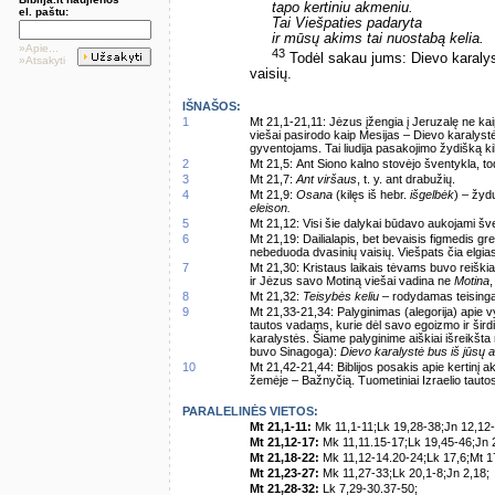
tapo kertiniu akmeniu.
el. paštu:
Tai Viešpaties padaryta
ir mūsų akims tai nuostabą kelia.
»Apie...
43
Todėl sakau jums: Dievo karalystė
»Atsakyti
vaisių.
IŠNAŠOS:
1
Mt 21,1-21,11: Jėzus įžengia į Jeruzalę ne kaip
viešai pasirodo kaip Mesijas – Dievo karalys
gyventojams. Tai liudija pasakojimo žydišką ki
2
Mt 21,5: Ant Siono kalno stovėjo šventykla, 
3
Mt 21,7:
Ant viršaus
, t. y. ant drabužių.
4
Mt 21,9:
Osana
(kilęs iš hebr.
išgelbėk
) – žyd
eleison.
5
Mt 21,12: Visi šie dalykai būdavo aukojami šve
6
Mt 21,19: Dailialapis, bet bevaisis figmedis gr
nebeduoda dvasinių vaisių. Viešpats čia elgia
7
Mt 21,30: Kristaus laikais tėvams buvo reiški
ir Jėzus savo Motiną viešai vadina ne
Motina
,
8
Mt 21,32:
Teisybės keliu
– rodydamas teisingą 
9
Mt 21,33-21,34: Palyginimas (alegorija) apie
tautos vadams, kurie dėl savo egoizmo ir šir
karalystės. Šiame palyginime aiškiai išreikšta
buvo Sinagoga):
Dievo karalystė bus iš jūsų at
10
Mt 21,42-21,44: Biblijos posakis apie kertinį ak
žemėje – Bažnyčią. Tuometiniai Izraelio tautos 
PARALELINĖS VIETOS:
Mt 21,1-11:
Mk 11,1-11;Lk 19,28-38;Jn 12,12-
Mt 21,12-17:
Mk 11,11.15-17;Lk 19,45-46;Jn 
Mt 21,18-22:
Mk 11,12-14.20-24;Lk 17,6;Mt 1
Mt 21,23-27:
Mk 11,27-33;Lk 20,1-8;Jn 2,18;
Mt 21,28-32:
Lk 7,29-30.37-50;