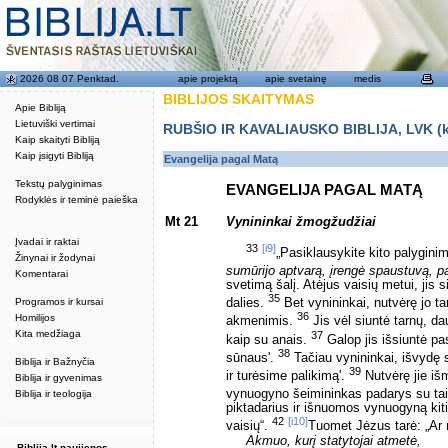
2026 08 07 Penktad.
apie projektą
apie svetainę
medis
BIBLIJOS SKAITYMAS
Apie Bibliją
Lietuviški vertimai
RUBŠIO IR KAVALIAUSKO BIBLIJA, LVK (kat
Kaip skaityti Bibliją
Kaip įsigyti Bibliją
Evangelija pagal Matą
Tekstų palyginimas
EVANGELIJA PAGAL MATĄ
Rodyklės ir teminė paieška
Mt 21
Vynininkai žmogžudžiai
Įvadai ir raktai
33
[i9]
„Pasiklausykite kito palygini
Žinynai ir žodynai
sumūrijo aptvarą, įrengė spaustuvą, p
Komentarai
svetimą šalį. Atėjus vaisių metui, jis 
35
Programos ir kursai
dalies.
Bet vynininkai, nutvėrę jo t
36
Homilijos
akmenimis.
Jis vėl siuntė tarnų, da
Kita medžiaga
37
kaip su anais.
Galop jis išsiuntė p
38
sūnaus'.
Tačiau vynininkai, išvydę s
Biblija ir Bažnyčia
39
ir turėsime palikimą'.
Nutvėrę jie iš
Biblija ir gyvenimas
vynuogyno šeimininkas padarys su tai
Biblija ir teologija
piktadarius ir išnuomos vynuogyną kit
42
[i10]
vaisių“.
Tuomet Jėzus tarė: „Ar 
Akmuo, kurį statytojai atmetė,
Biblija.lt naujienos