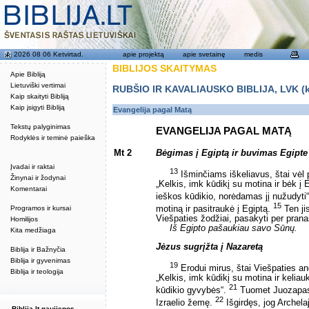
2026 08 06 Ketvirtad.
apie projektą
apie svetainę
medis
BIBLIJOS SKAITYMAS
Apie Bibliją
Lietuviški vertimai
RUBŠIO IR KAVALIAUSKO BIBLIJA, LVK (kat
Kaip skaityti Bibliją
Kaip įsigyti Bibliją
Evangelija pagal Matą
Tekstų palyginimas
EVANGELIJA PAGAL MATĄ
Rodyklės ir teminė paieška
Mt 2
Bėgimas į Egiptą ir buvimas Egipte
Įvadai ir raktai
13
Išminčiams iškeliavus, štai vėl 
Žinynai ir žodynai
„Kelkis, imk kūdikį su motina ir bėk į 
Komentarai
ieškos kūdikio, norėdamas jį nužudyti
15
Programos ir kursai
motiną ir pasitraukė į Egiptą.
Ten jis
Viešpaties žodžiai, pasakyti per prana
Homilijos
Iš Egipto pašaukiau savo Sūnų.
Kita medžiaga
Jėzus sugrįžta į Nazaretą
Biblija ir Bažnyčia
Biblija ir gyvenimas
19
Erodui mirus, štai Viešpaties a
Biblija ir teologija
„Kelkis, imk kūdikį su motina ir keliauk
21
kūdikio gyvybės“.
Tuomet Juozapas a
22
Izraelio žemę.
Išgirdęs, jog Archela
Biblija.lt naujienos