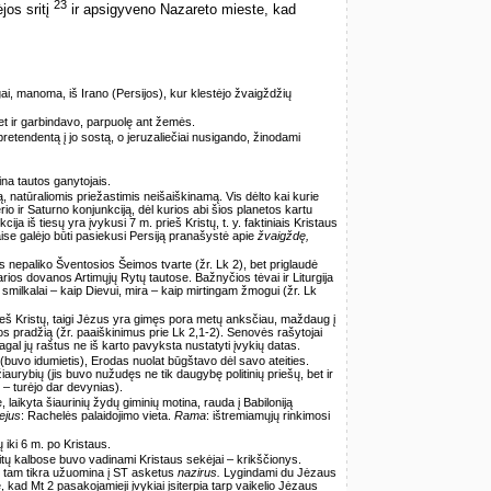
23
jos sritį
ir apsigyveno Nazareto mieste, kad
gai, manoma, iš Irano (Persijos), kur klestėjo žvaigždžių
et ir garbindavo, parpuolę ant žemės.
pretendentą į jo sostą, o jeruzaliečiai nusigando, žinodami
na tautos ganytojais.
, natūraliomis priežastimis neišaiškinamą. Vis dėlto kai kurie
rio ir Saturno konjunkciją, dėl kurios abi šios planetos kartu
ja iš tiesų yra įvykusi 7 m. prieš Kristų, t. y. faktiniais Kristaus
ise galėjo būti pasiekusi Persiją pranašystė apie
žvaigždę,
ys nepaliko Šventosios Šeimos tvarte (žr. Lk 2), bet priglaudė
ios dovanos Artimųjų Rytų tautose. Bažnyčios tėvai ir Liturgija
, smilkalai – kaip Dievui, mira – kaip mirtingam žmogui (žr. Lk
ieš Kristų, taigi Jėzus yra gimęs pora metų anksčiau, maždaug į
s pradžią (žr. paaiškinimus prie Lk 2,1-2). Senovės rašytojai
agal jų raštus ne iš karto pavyksta nustatyti įvykių datas.
buvo idumietis), Erodas nuolat būgštavo dėl savo ateities.
aurybių (jis buvo nužudęs ne tik daugybę politinių priešų, bet ir
 – turėjo dar devynias).
laikyta šiaurinių žydų giminių motina, rauda į Babiloniją
iejus
: Rachelės palaidojimo vieta.
Rama
: ištremiamųjų rinkimosi
 iki 6 m. po Kristaus.
itų kalbose buvo vadinami Kristaus sekėjai – krikščionys.
 tam tikra užuomina į ST asketus
nazirus.
Lygindami du Jėzaus
ad Mt 2 pasakojamieji įvykiai įsiterpia tarp vaikelio Jėzaus