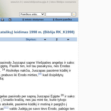
www.lcn.lt
|
www.biblijosdraugija.lt
|
kitos Biblijos svetainės
teksto skaitymas
išsami paieška
alikų) leidimas 1998 m. (Biblija RK_K1998)
Skyrius:
2
pasirodo Juozapui sapne Viešpaties angelas ir sako:
Egiptą. Pasilik ten, kol tau pasakysiu, nes Erodas
14
“.
Atsikėlęs nakčia, Juozapas pasiėmė kūdikį ir
[i8]
 prabuvo iki Erodo mirties,
kad išsipildytų
šą:
20
ngelas pasirodo per sapną Juozapui Egipte
ir sako:
 į Izraelio kraštą, nes jau mirė tie, kurie tykojo
tsikėlė, pasiėmė kūdikį ir motiną ir pargrįžo į
[i11]
jas
valdo Judėją po savo tėvo Erodo, pabūgo ten