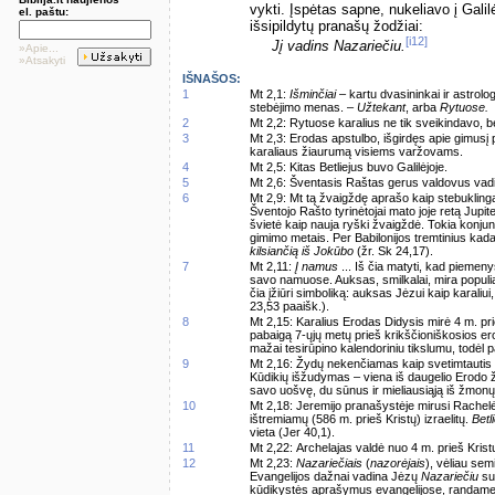
vykti. Įspėtas sapne, nukeliavo į Galilė
el. paštu:
išsipildytų pranašų žodžiai:
[i12]
Jį vadins Nazariečiu.
»Apie...
»Atsakyti
IŠNAŠOS:
1
Mt 2,1:
Išminčiai
– kartu dvasininkai ir astrolo
stebėjimo menas. –
Užtekant
, arba
Rytuose.
2
Mt 2,2: Rytuose karalius ne tik sveikindavo, b
3
Mt 2,3: Erodas apstulbo, išgirdęs apie gimusį 
karaliaus žiaurumą visiems varžovams.
4
Mt 2,5: Kitas Betliejus buvo Galilėjoje.
5
Mt 2,6: Šventasis Raštas gerus valdovus vadi
6
Mt 2,9: Mt tą žvaigždę aprašo kaip stebuklingą
Šventojo Rašto tyrinėtojai mato joje retą Jupite
švietė kaip nauja ryški žvaigždė. Tokia konjunkci
gimimo metais. Per Babilonijos tremtinius kada
kilsiančią iš Jokūbo
(žr. Sk 24,17).
7
Mt 2,11:
Į namus
... Iš čia matyti, kad piemen
savo namuose. Auksas, smilkalai, mira populiar
čia įžiūri simboliką: auksas Jėzui kaip karaliui
23,53 paaišk.).
8
Mt 2,15: Karalius Erodas Didysis mirė 4 m. pr
pabaigą 7-ųjų metų prieš krikščioniškosios ero
mažai tesirūpino kalendoriniu tikslumu, todėl p
9
Mt 2,16: Žydų nekenčiamas kaip svetimtautis (
Kūdikių išžudymas – viena iš daugelio Erodo ži
savo uošvę, du sūnus ir mieliausiąją iš žmonų
10
Mt 2,18: Jeremijo pranašystėje mirusi Rachelė, 
ištremiamų (586 m. prieš Kristų) izraelitų.
Betl
vieta (Jer 40,1).
11
Mt 2,22: Archelajas valdė nuo 4 m. prieš Kristų
12
Mt 2,23:
Nazariečiais
(
nazorėjais
), vėliau sem
Evangelijos dažnai vadina Jėzų
Nazariečiu
su
kūdikystės aprašymus evangelijose, randame, k