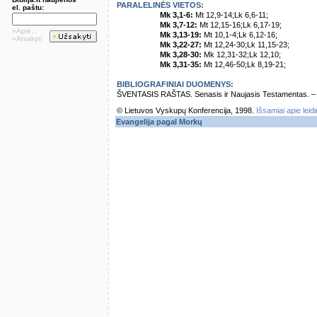
PARALELINĖS VIETOS:
el. paštu:
Mk 3,1-6:
Mt 12,9-14;Lk 6,6-11;
Mk 3,7-12:
Mt 12,15-16;Lk 6,17-19;
»Apie...
Mk 3,13-19:
Mt 10,1-4;Lk 6,12-16;
»Atsakyti
Mk 3,22-27:
Mt 12,24-30;Lk 11,15-23;
Mk 3,28-30:
Mk 12,31-32;Lk 12,10;
Mk 3,31-35:
Mt 12,46-50;Lk 8,19-21;
BIBLIOGRAFINIAI DUOMENYS:
ŠVENTASIS RAŠTAS. Senasis ir Naujasis Testamentas. – Vi
© Lietuvos Vyskupų Konferencija, 1998.
Išsamiai apie leid
Evangelija pagal Morkų