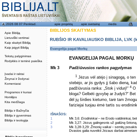
2026 08 07 Penktad.
apie projektą
apie svetainę
medis
BIBLIJOS SKAITYMAS
Apie Bibliją
Lietuviški vertimai
RUBŠIO IR KAVALIAUSKO BIBLIJA, LVK (kat
Kaip skaityti Bibliją
Kaip įsigyti Bibliją
Evangelija pagal Morkų
Tekstų palyginimas
EVANGELIJA PAGAL MORKŲ
Rodyklės ir teminė paieška
Mk 3
Padžiūvusios rankos pagydymas
Įvadai ir raktai
1
Jėzus vėl atėjo į sinagogą, o te
Žinynai ir žodynai
stebėjo, ar jis gydys jį šabo dieną, kad
Komentarai
4
padžiūvusia ranka: „Stok į vidurį!“
O j
Programos ir kursai
bloga? Gelbėti gyvybę ar žudyti?“ Bet 
Homilijos
dėl jų širdies kietumo, tarė tam žmogui:
Kita medžiaga
fariziejai tuojau ėmė tartis su erodinin
Biblija ir Bažnyčia
IŠNAŠOS:
Biblija ir gyvenimas
1
Mk 3,6:
Erodininkai
– ne Erodo valdininkai, bet j
Biblija ir teologija
2
Mk 3,27: Jėzus galingesnis už
galiūną
šėtoną
3
Mk 3,28-3,29:
Žmonių vaikai
– semitų posakis,
Dvasios galia nuveikti Jėzaus darbai atmetam
Biblija.lt naujienos