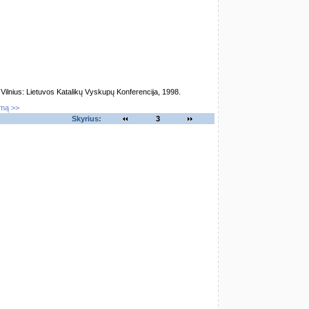
lnius: Lietuvos Katalikų Vyskupų Konferencija, 1998.
imą >>
Skyrius:
3