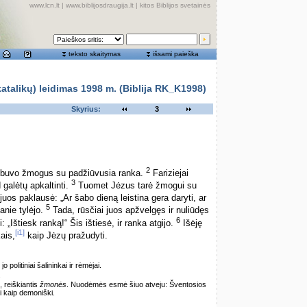
www.lcn.lt
|
www.biblijosdraugija.lt
|
kitos Biblijos svetainės
teksto skaitymas
išsami paieška
alikų) leidimas 1998 m. (Biblija RK_K1998)
Skyrius:
3
2
n buvo žmogus su padžiūvusia ranka.
Fariziejai
3
 galėtų apkaltinti.
Tuomet Jėzus tarė žmogui su
uos paklausė: „Ar šabo dieną leistina gera daryti, ar
5
anie tylėjo.
Tada, rūsčiai juos apžvelgęs ir nuliūdęs
6
 „Ištiesk ranką!“ Šis ištiesė, ir ranka atgijo.
Išėję
[i1]
kais,
kaip Jėzų pražudyti.
o politiniai šalininkai ir rėmėjai.
.
 reiškiantis
žmonės
. Nuodėmės esmė šiuo atveju: Šventosios
i kaip demoniški.