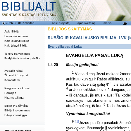
2026 08 06 Ketvirtad.
apie projektą
apie svetainę
medis
BIBLIJOS SKAITYMAS
Apie Bibliją
Lietuviški vertimai
RUBŠIO IR KAVALIAUSKO BIBLIJA, LVK (kat
Kaip skaityti Bibliją
Kaip įsigyti Bibliją
Evangelija pagal Luką
Tekstų palyginimas
EVANGELIJA PAGAL LUKĄ
Rodyklės ir teminė paieška
Lk 20
Mesijo įgaliojimai
Įvadai ir raktai
1
Vieną dieną Jėzui mokant žmones š
Žinynai ir žodynai
aukštųjų kunigų ir Rašto aiškintojų su
Komentarai
3
Kas tau davė šitą galią?!“
Jis atsakė:
Programos ir kursai
4
ar Jono krikštas buvo iš dangaus, a
Homilijos
– iš dangaus, jis mus klaus: 'Tai kodėl
Kita medžiaga
užsvaidys mus akmenimis, nes žmonės
8
atsakė nežiną, iš kur.
Tada Jėzus tarė
Biblija ir Bažnyčia
Biblija ir gyvenimas
Vynininkai žmogžudžiai
Biblija ir teologija
9
[i1]
Jėzus pradėjo pasakoti žmonė
vynuogyną
, išnuomojo jį vynininkams i
Biblija.lt naujienos