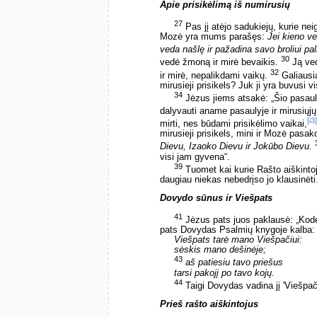
Apie prisikėlimą iš numirusių
27
Pas jį atėjo sadukiejų, kurie nei
Mozė yra mums parašęs:
Jei kieno ve
veda našlę ir pažadina savo broliui pal
30
vedė žmoną ir mirė bevaikis.
Ją ved
32
ir mirė, nepalikdami vaikų.
Galiausia
mirusieji prisikels? Juk ji yra buvusi 
34
Jėzus jiems atsakė: „Šio pasauli
dalyvauti aname pasaulyje ir mirusiųjų
[i3]
mirti, nes būdami prisikėlimo vaikai,
mirusieji prisikels, mini ir Mozė pasak
Dievu, Izaoko Dievu ir Jokūbo Dievu.
visi jam gyvena“.
39
Tuomet kai kurie Rašto aiškintoja
daugiau niekas nebedrįso jo klausinėti
Dovydo sūnus ir Viešpats
41
Jėzus pats juos paklausė: „Ko
pats Dovydas Psalmių knygoje kalba:
Viešpats tarė mano Viešpačiui:
sėskis mano dešinėje;
43
aš patiesiu tavo priešus
tarsi pakojį po tavo kojų.
44
Taigi Dovydas vadina jį 'Viešpačiu
Prieš rašto aiškintojus