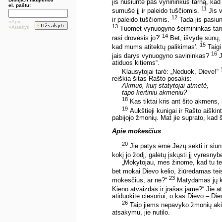
jis nusiuntė pas vynininkus tarną, kad
el. paštu:
11
sumušė jį ir paleido tuščiomis.
Jis v
12
ir paleido tuščiomis.
Tada jis pasiunt
»Apie...
13
»Atsakyti
Tuomet vynuogyno šeimininkas tarė:
14
rasi drovėsis jo?'
Bet, išvydę sūnų, 
15
kad mums atitektų palikimas'.
Taigi
16
jais darys vynuogyno savininkas?
J
atiduos kitiems“.
Klausytojai tarė: „Neduok, Dieve!“
reiškia šitas Rašto posakis:
Akmuo, kurį statytojai atmetė,
tapo kertiniu akmeniu?
18
Kas tiktai kris ant šito akmens,
19
Aukštieji kunigai ir Rašto aiškint
pabijojo žmonių. Mat jie suprato, kad
Apie mokesčius
20
Jie patys ėmė Jėzų sekti ir siun
kokį jo žodį, galėtų įskųsti jį vyresnybe
„Mokytojau, mes žinome, kad tu tei
bet mokai Dievo kelio, žiūrėdamas te
23
mokesčius, ar ne?“
Matydamas jų kl
Kieno atvaizdas ir įrašas jame?“ Jie a
atiduokite ciesoriui, o kas Dievo – Diev
26
Taip jiems nepavyko žmonių akiv
atsakymu, jie nutilo.