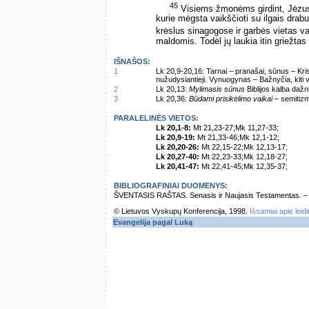
45
Visiems žmonėms girdint, Jėzu
kurie mėgsta vaikščioti su ilgais drabu
krėslus sinagogose ir garbės vietas v
maldomis. Todėl jų laukia itin griežtas
IŠNAŠOS:
1
Lk 20,9-20,16: Tarnai – pranašai, sūnus – Kristu
nužudysiantieji. Vynuogynas – Bažnyčia, kiti v
2
Lk 20,13:
Mylimasis sūnus
Biblijos kalba dažn
3
Lk 20,36:
Būdami prisikėlimo vaikai
– semitizm
PARALELINĖS VIETOS:
Lk 20,1-8:
Mt 21,23-27;Mk 11,27-33;
Lk 20,9-19:
Mt 21,33-46;Mk 12,1-12;
Lk 20,20-26:
Mt 22,15-22;Mk 12,13-17;
Lk 20,27-40:
Mt 22,23-33;Mk 12,18-27;
Lk 20,41-47:
Mt 22,41-45;Mk 12,35-37;
BIBLIOGRAFINIAI DUOMENYS:
ŠVENTASIS RAŠTAS. Senasis ir Naujasis Testamentas. – Vi
© Lietuvos Vyskupų Konferencija, 1998.
Išsamiai apie leid
Evangelija pagal Luką