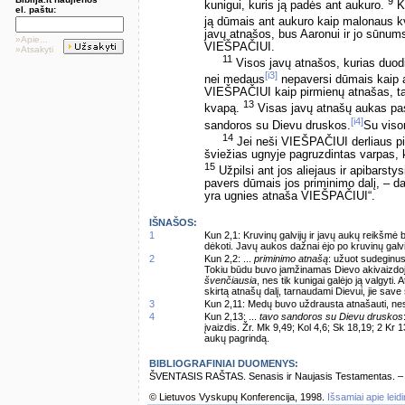
9
kunigui, kuris ją padės ant aukuro.
Ku
el. paštu:
ją dūmais ant aukuro kaip malonaus
javų atnašos, bus Aaronui ir jo sūnums
»Apie...
VIEŠPAČIUI.
»Atsakyti
11
Visos javų atnašos, kurias duodi
[i3]
nei medaus
nepaversi dūmais kaip
VIEŠPAČIUI kaip pirmienų atnašas, ta
13
kvapą.
Visas javų atnašų aukas pa
[i4]
sandoros su Dievu druskos.
Su viso
14
Jei neši VIEŠPAČIUI derliaus pi
šviežias ugnyje pagruzdintas varpas, 
15
Užpilsi ant jos aliejaus ir apibarstys
pavers dūmais jos priminimo dalį, – da
yra ugnies atnaša VIEŠPAČIUI“.
IŠNAŠOS:
1
Kun 2,1: Kruvinų galvijų ir javų aukų reikšmė b
dėkoti. Javų aukos dažnai ėjo po kruvinų galvi
2
Kun 2,2: ...
priminimo atnašą
: užuot sudeginus
Tokiu būdu buvo įamžinamas Dievo akivaizdoj
švenčiausia
, nes tik kunigai galėjo ją valgyti
skirtą atnašų dalį, tarnaudami Dievui, jie sa
3
Kun 2,11: Medų buvo uždrausta atnašauti, nes 
4
Kun 2,13: ...
tavo sandoros su Dievu druskos
įvaizdis. Žr. Mk 9,49; Kol 4,6; Sk 18,19; 2 Kr
aukų pagrindą.
BIBLIOGRAFINIAI DUOMENYS:
ŠVENTASIS RAŠTAS. Senasis ir Naujasis Testamentas. – Vi
© Lietuvos Vyskupų Konferencija, 1998.
Išsamiai apie leid