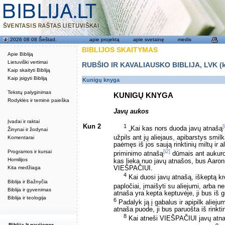
2026 08 08 Šeštad.
apie projektą
apie svetainę
medis
BIBLIJOS SKAITYMAS
Apie Bibliją
Lietuviški vertimai
RUBŠIO IR KAVALIAUSKO BIBLIJA, LVK (kat
Kaip skaityti Bibliją
Kaip įsigyti Bibliją
Kunigų knyga
Tekstų palyginimas
KUNIGŲ KNYGA
Rodyklės ir teminė paieška
Javų aukos
Įvadai ir raktai
Kun 2
1
[
„Kai kas nors duoda javų atnašą
Žinynai ir žodynai
užpils ant jų aliejaus, apibarstys smil
Komentarai
paėmęs iš jos saują rinktinių miltų ir 
[i2]
Programos ir kursai
priminimo atnašą
dūmais ant aukur
Homilijos
kas lieka nuo javų atnašos, bus Aaron
VIEŠPAČIUI.
Kita medžiaga
4
Kai duosi javų atnašą, iškeptą krosn
Biblija ir Bažnyčia
papločiai, įmaišyti su aliejumi, arba n
Biblija ir gyvenimas
atnaša yra kepta keptuvėje, ji bus iš g
Biblija ir teologija
6
Padalyk ją į gabalus ir apipilk alieju
atnaša puode, ji bus paruošta iš rinktini
8
Kai atneši VIEŠPAČIUI javų atnaš
Biblija.lt naujienos