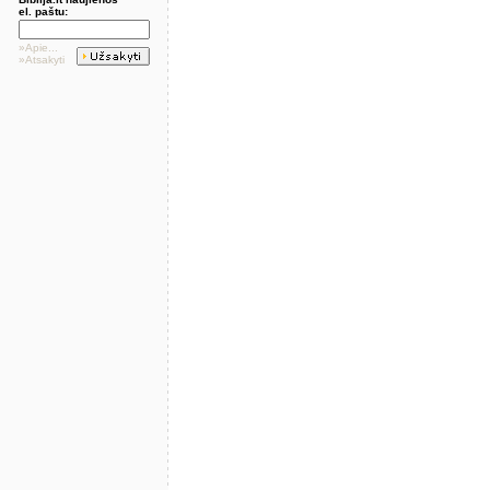
el. paštu:
»Apie...
»Atsakyti