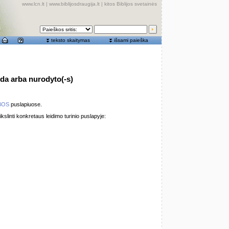
www.lcn.lt
|
www.biblijosdraugija.lt
|
kitos Biblijos svetainės
teksto skaitymas
išsami paieška
oda arba nurodyto(-s)
BOS
puslapiuose.
ikslinti konkretaus leidimo turinio puslapyje: