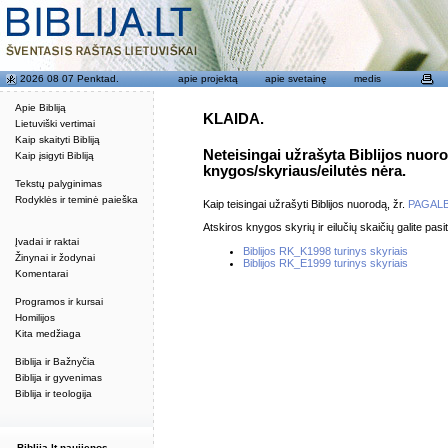
2026 08 07 Penktad.
apie projektą
apie svetainę
medis
Apie Bibliją
KLAIDA.
Lietuviški vertimai
Kaip skaityti Bibliją
Neteisingai užrašyta Biblijos nuor
Kaip įsigyti Bibliją
knygos/skyriaus/eilutės nėra.
Tekstų palyginimas
Rodyklės ir teminė paieška
Kaip teisingai užrašyti Biblijos nuorodą, žr.
PAGAL
Atskiros knygos skyrių ir eilučių skaičių galite pasit
Įvadai ir raktai
Biblijos RK_K1998 turinys skyriais
Žinynai ir žodynai
Biblijos RK_E1999 turinys skyriais
Komentarai
Programos ir kursai
Homilijos
Kita medžiaga
Biblija ir Bažnyčia
Biblija ir gyvenimas
Biblija ir teologija
Biblija.lt naujienos