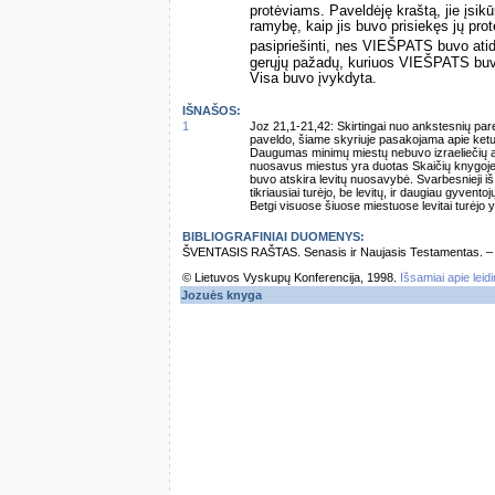
protėviams. Paveldėję kraštą, jie įsik
ramybę, kaip jis buvo prisiekęs jų pro
pasipriešinti, nes VIEŠPATS buvo atid
gerųjų pažadų, kuriuos VIEŠPATS buv
Visa buvo įvykdyta.
IŠNAŠOS:
1
Joz 21,1-21,42: Skirtingai nuo ankstesnių pare
paveldo, šiame skyriuje pasakojama apie ketu
Daugumas minimų miestų nebuvo izraeliečių apgy
nuosavus miestus yra duotas Skaičių knygoje (
buvo atskira levitų nuosavybė. Svarbesnieji i
tikriausiai turėjo, be levitų, ir daugiau gyventoj
Betgi visuose šiuose miestuose levitai turėjo 
BIBLIOGRAFINIAI DUOMENYS:
ŠVENTASIS RAŠTAS. Senasis ir Naujasis Testamentas. – Vi
© Lietuvos Vyskupų Konferencija, 1998.
Išsamiai apie leid
Jozuės knyga