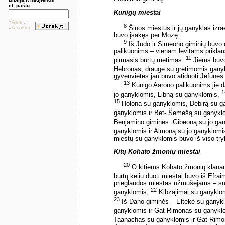
el. paštu:
Kunigų miestai
»Apie...
8
Šiuos miestus ir jų ganyklas izra
»Atsakyti
buvo įsakęs per Mozę.
9
Iš Judo ir Simeono giminių buvo d
palikuonims – vienam levitams prikla
11
pirmasis burtų metimas.
Jiems buvo 
Hebronas, drauge su gretimomis gany
gyvenvietės jau buvo atiduoti Jefūnės
13
Kunigo Aarono palikuonims jie 
1
jo ganyklomis, Libną su ganyklomis,
15
Holoną su ganyklomis, Debirą su g
ganyklomis ir Bet- Šemešą su ganyklo
Benjamino giminės: Gibeoną su jo ga
ganyklomis ir Almoną su jo ganyklomi
miestų su ganyklomis buvo iš viso tryl
Kitų Kohato žmonių miestai
20
O kitiems Kohato žmonių klanams
burtų keliu duoti miestai buvo iš Efra
prieglaudos miestas užmušėjams – su
22
ganyklomis,
Kibzajimai su ganyklom
23
Iš Dano giminės – Eltekė su ganyk
ganyklomis ir Gat-Rimonas su ganyklo
Taanachas su ganyklomis ir Gat-Rimo