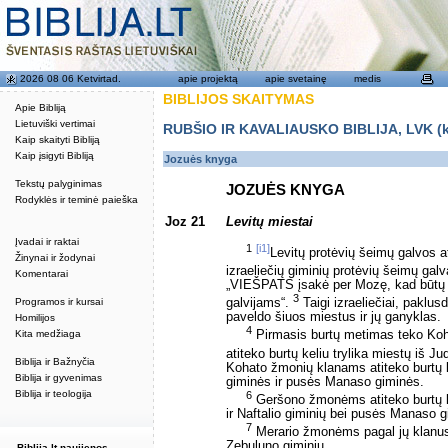
2026 08 06 Ketvirtad.
apie projektą
apie svetainę
medis
BIBLIJOS SKAITYMAS
Apie Bibliją
Lietuviški vertimai
RUBŠIO IR KAVALIAUSKO BIBLIJA, LVK (kat
Kaip skaityti Bibliją
Kaip įsigyti Bibliją
Jozuės knyga
Tekstų palyginimas
JOZUĖS KNYGA
Rodyklės ir teminė paieška
Joz 21
Levitų miestai
Įvadai ir raktai
1
[i1]
Levitų protėvių šeimų galvos a
Žinynai ir žodynai
izraeliečių giminių protėvių šeimų gal
Komentarai
„VIEŠPATS įsakė per Mozę, kad būtų 
3
Programos ir kursai
galvijams“.
Taigi izraeliečiai, pakl
paveldo šiuos miestus ir jų ganyklas.
Homilijos
4
Kita medžiaga
Pirmasis burtų metimas teko Koh
atiteko burtų keliu trylika miestų iš 
Biblija ir Bažnyčia
Kohato žmonių klanams atiteko burtų 
Biblija ir gyvenimas
giminės ir pusės Manaso giminės.
Biblija ir teologija
6
Geršono žmonėms atiteko burtų ke
ir Naftalio giminių bei pusės Manaso 
7
Merario žmonėms pagal jų klanus 
Zebuluno giminių.
Biblija.lt naujienos