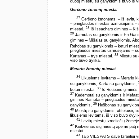
duotų miestų su ganyklomis buvo iš v
Geršono žmonių miestai
27
Geršono žmonėms, – iš levitų k
– prieglaudos miestas užmušėjams – 
28
miestai.
Iš Issacharo giminės – Ki
29
Jarmutas su ganyklomis ir En-Ganim
giminės – Mišalas su ganyklomis, Ab
Rehobas su ganyklomis – keturi miest
prieglaudos miestas užmušėjams – su
33
Kartanas – trys miestai.
Miestų su 
viso buvo trylika.
Merario žmonių miestai
34
Likusiems levitams – Merario k
su ganyklomis, Karta su ganyklomis,
36
keturi miestai.
Iš Reubeno giminės 
37
Kedemotai su ganyklomis ir Mefaata
giminės Ramotai – prieglaudos miest
39
ganyklomis,
Hešbonas su ganyklomis
40
Miestų su ganyklomis, atitekusių bu
likusiems levitams, iš viso buvo dvyli
41
Levitų miestų izraeliečių žemėje
42
Kiekvienas šių miestų apėmė patį mi
miestai.
43
Taip VIEŠPATS davė Izraeliui visą