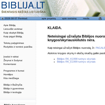
2026 08 07 Penktad.
apie projektą
apie svetainę
medis
Apie Bibliją
KLAIDA.
Lietuviški vertimai
Kaip skaityti Bibliją
Neteisingai užrašyta Biblijos nuor
Kaip įsigyti Bibliją
knygos/skyriaus/eilutės nėra.
Tekstų palyginimas
Rodyklės ir teminė paieška
Kaip teisingai užrašyti Biblijos nuorodą, žr.
PAGAL
Atskiros knygos skyrių ir eilučių skaičių galite pasit
Įvadai ir raktai
Biblijos RK_K1998 turinys skyriais
Žinynai ir žodynai
Biblijos RK_E1999 turinys skyriais
Komentarai
Programos ir kursai
Homilijos
Kita medžiaga
Biblija ir Bažnyčia
Biblija ir gyvenimas
Biblija ir teologija
Biblija.lt naujienos