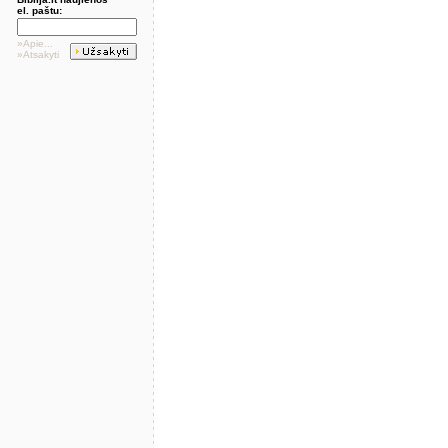
el. paštu:
»Apie...
»Atsakyti