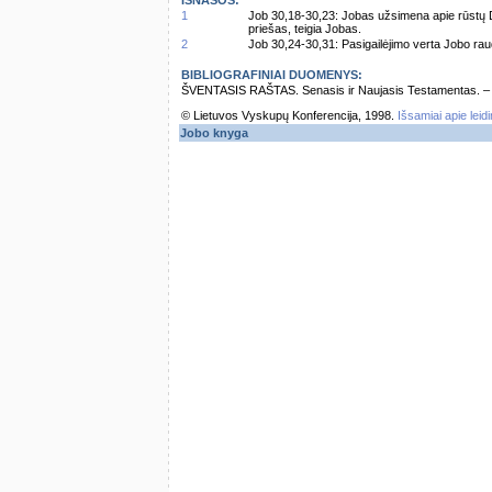
IŠNAŠOS:
1
Job 30,18-30,23: Jobas užsimena apie rūstų D
priešas, teigia Jobas.
2
Job 30,24-30,31: Pasigailėjimo verta Jobo rau
BIBLIOGRAFINIAI DUOMENYS:
ŠVENTASIS RAŠTAS. Senasis ir Naujasis Testamentas. – Vi
© Lietuvos Vyskupų Konferencija, 1998.
Išsamiai apie leid
Jobo knyga