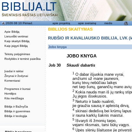
2026 08 10 Pirmad.
apie projektą
apie svetainę
medis
BIBLIJOS SKAITYMAS
Apie Bibliją
Lietuviški vertimai
RUBŠIO IR KAVALIAUSKO BIBLIJA, LVK (kat
Kaip skaityti Bibliją
Kaip įsigyti Bibliją
Jobo knyga
Tekstų palyginimas
JOBO KNYGA
Rodyklės ir teminė paieška
Job 30
Skaudi dabartis
Įvadai ir raktai
1
O dabar išjuokia mane vyrai,
Žinynai ir žodynai
amžiumi už mane jaunesni,
Komentarai
kurių tėvų nebūčiau laikęs
net tarp šunų, ganančių mano avių
Programos ir kursai
2
Kokia nauda man iš jų rankų sti
Homilijos
Jų jėgos išsekusios.
Kita medžiaga
3
Neturto ir bado nualinti,
jie graužia sausą ir apleistą dirvą,
Biblija ir Bažnyčia
4
skinasi dedešvą bei krūmų lapus
Biblija ir gyvenimas
ir rauna karklų šaknis maistui.
Biblija ir teologija
5
Išvaryti iš žmonių tarpo,
vejami riksmais, tarsi būtų vagys.
6
Upės slėnių šlaituose jie priversti
Biblija.lt naujienos