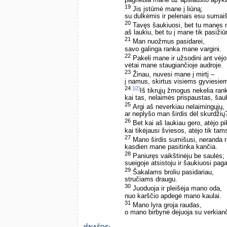
19
Jis įstūmė mane į liūną;
su dulkėmis ir pelenais esu sumai
20
Tavęs šaukiuosi, bet tu manęs n
aš laukiu, bet tu į mane tik pasižiūr
21
Man nuožmus pasidarei,
savo galinga ranka mane vargini.
22
Pakeli mane ir užsodini ant vėjo
vėtai mane staugiančioje audroje.
23
Žinau, nuvesi mane į mirtį –
į namus, skirtus visiems gyviesie
24
[i2]
Iš tikrųjų žmogus nekelia ran
kai tas, nelaimės prispaustas, šau
25
Argi aš neverkiau nelaimingųjų,
ar neplyšo man širdis dėl skurdžių
26
Bet kai aš laukiau gero, atėjo pi
kai tikėjausi šviesos, atėjo tik tam
27
Mano širdis sumišusi, neranda 
kasdien mane pasitinka kančia.
28
Paniuręs vaikštinėju be saulės;
sueigoje atsistoju ir šaukiuosi pag
29
Šakalams broliu pasidariau,
stručiams draugu.
30
Juoduoja ir pleišėja mano oda,
nuo karščio apdegė mano kaulai.
31
Mano lyra groja raudas,
o mano birbynė dejuoja su verkianč