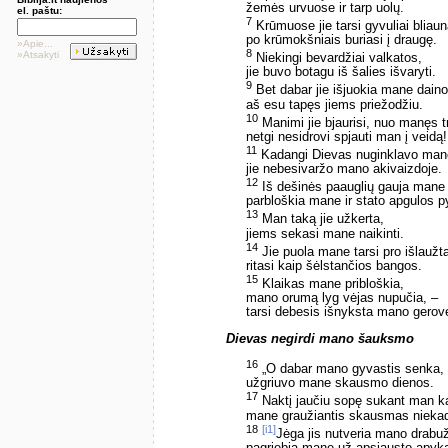
žemės urvuose ir tarp uolų.
el. paštu:
7
Krūmuose jie tarsi gyvuliai bliaun
po krūmokšniais buriasi į draugę.
»Apie...
8
»Atsakyti
Niekingi bevardžiai valkatos,
jie buvo botagu iš šalies išvaryti.
9
Bet dabar jie išjuokia mane dain
aš esu tapęs jiems priežodžiu.
10
Manimi jie bjaurisi, nuo manęs t
netgi nesidrovi spjauti man į veidą!
11
Kadangi Dievas nuginklavo mane 
jie nebesivaržo mano akivaizdoje.
12
Iš dešinės paauglių gauja mane
parbloškia mane ir stato apgulos 
13
Man taką jie užkerta,
jiems sekasi mane naikinti.
14
Jie puola mane tarsi pro išlaužt
ritasi kaip šėlstančios bangos.
15
Klaikas mane pribloškia,
mano orumą lyg vėjas nupučia, –
tarsi debesis išnyksta mano gerov
Dievas negirdi mano šauksmo
16
„O dabar mano gyvastis senka,
užgriuvo mane skausmo dienos.
17
Naktį jaučiu sopę sukant man k
mane graužiantis skausmas nieka
18
[i1]
Jėga jis nutveria mano drabuž
pagriebia mane už apsiausto apyk