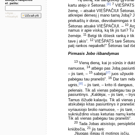
Tą dieną, kai dangiškieji gyvūnai
el. paštu:
[i6]
7
kartu atėjo ir Šėtonas.
VIEŠPATS Šė
žemę, – atsakė VIEŠPAČIUI Šėtonas, 
»Apie...
atkreipei dėmesį į mano tarną Jobą? J
»Atsakyti
priekaištų ir doras, dievobaimingas ir 
10
Šėtonas atsakė VIEŠPAČIUI. –
Argi
namus ir apie viską, ką tik jis turi? Tu
11
žemėje.
Betgi tik ištiesk ranką ir ti
12
tave į akis“.
VIEŠPATS tarė Šėtonui: „
patį rankos nepakelk!“ Šėtonas tad i
Pirmasis Jobo išbandymas
13
Vieną dieną, kai jo sūnūs ir dukt
14
namuose,
atbėgo pas Jobą pasiuntin
15
[i7]
– jis tarė, –
sabėjai
juos užpuolė i
16
pabėgau tau pranešti“.
Dar tam nebai
[i8]
ugnis,
– jis tarė, – krito iš dangaus
pelenais. Tik aš vienas pabėgau tau p
pasiuntinys. „Kaldėjai, – jis tarė, – tr
Tarnus išžudė kalaviju. Tik aš vienas
atskubėjo kitas pasiuntinys ir pranešė
vyriausiojo brolio namuose, – jis tarė,
sukniuždino visas keturias namų kerte
Tik aš vienas pabėgau tau pranešti“.
20
Tada Jobas atsistojo, persiplėšė
21
kniūbsčia,
jis tarė:
„Nuogas išėjau iš motinos įsčių,