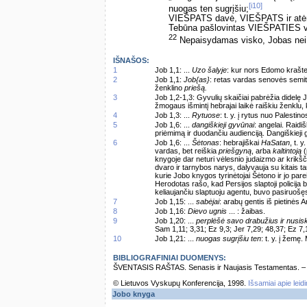
[i10]
nuogas ten sugrįšiu;
VIEŠPATS davė, VIEŠPATS ir at
Tebūna pašlovintas VIEŠPATIES v
22
Nepaisydamas visko, Jobas nei n
IŠNAŠOS:
1
Job 1,1: ...
Uzo šalyje
: kur nors Edomo krašte 
2
Job 1,1:
Job{as}
: retas vardas senovės semit
ženklino
priešą.
3
Job 1,2-1,3: Gyvulių skaičiai pabrėžia didelę 
žmogaus išmintį hebrajai laikė raiškiu ženklu,
4
Job 1,3: ...
Rytuose
: t. y. į rytus nuo Palestino
5
Job 1,6: ...
dangiškieji gyvūnai
: angelai. Raidi
priėmimą ir duodančiu audienciją. Dangiškieji g
6
Job 1,6: ...
Šėtonas
: hebrajiškai
HaSatan
, t. 
vardas, bet reiškia
priešgyną
, arba
kaltintoją
(
knygoje dar neturi vėlesnio judaizmo ar krikš
dvaro ir tarnybos narys, dalyvauja su kitais t
kurie Jobo knygos tyrinėtojai Šėtono ir jo par
Herodotas rašo, kad Persijos slaptoji policij
keliaujančiu slaptuoju agentu, buvo pasiruošęs 
7
Job 1,15: ...
sabėjai
: arabų gentis iš pietinės A
8
Job 1,16:
Dievo ugnis
... : žaibas.
9
Job 1,20: ...
perplėšė savo drabužius ir nusis
Sam 1,11; 3,31; Ez 9,3; Jer 7,29; 48,37; Ez 7,
10
Job 1,21: ...
nuogas sugrįšiu ten
: t. y. į žemę
BIBLIOGRAFINIAI DUOMENYS:
ŠVENTASIS RAŠTAS. Senasis ir Naujasis Testamentas. – Vi
© Lietuvos Vyskupų Konferencija, 1998.
Išsamiai apie leid
Jobo knyga