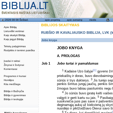
2026 08 08 Šeštad.
apie projektą
apie svetainę
medis
BIBLIJOS SKAITYMAS
Apie Bibliją
Lietuviški vertimai
RUBŠIO IR KAVALIAUSKO BIBLIJA, LVK (kat
Kaip skaityti Bibliją
Kaip įsigyti Bibliją
Jobo knyga
Tekstų palyginimas
JOBO KNYGA
Rodyklės ir teminė paieška
A. PROLOGAS
Įvadai ir raktai
Job 1
Jobo turtai ir pamaldumas
Žinynai ir žodynai
Komentarai
1
[i1]
Kadaise Uzo šalyje
gyveno žm
priekaištų ir doras, buvo dievobaiminga
Programos ir kursai
3
Homilijos
sūnūs ir trys dukterys.
Jis turėjo sep
penkis šimtus jungų jaučių, penkis šim
Kita medžiaga
žmogus buvo labiau pasiturintis negu 
Biblija ir Bažnyčia
4
Jo sūnūs buvo įpratę kelti vaišes v
Biblija ir gyvenimas
5
valgyti ir gerti kartu su jais.
Pasibaigu
Biblija ir teologija
susikviečia juos pas save ir pašventi
deginamąją auką už kiekvieną jų skyr
nusidėjo ir piktžodžiavo Dievui savo š
6
Biblija.lt naujienos