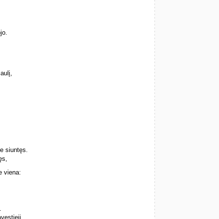
jo.
aulį,
ne siuntęs.
ęs,
e viena:
.
vestieji