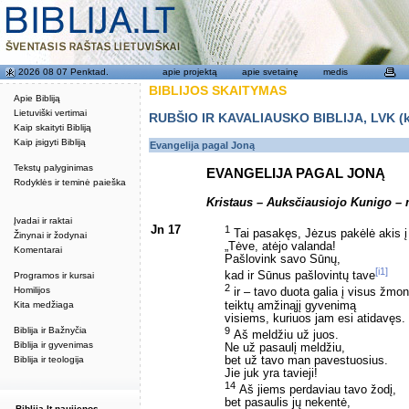
2026 08 07 Penktad.
apie projektą
apie svetainę
medis
BIBLIJOS SKAITYMAS
Apie Bibliją
Lietuviški vertimai
RUBŠIO IR KAVALIAUSKO BIBLIJA, LVK (kat
Kaip skaityti Bibliją
Kaip įsigyti Bibliją
Evangelija pagal Joną
Tekstų palyginimas
EVANGELIJA PAGAL JONĄ
Rodyklės ir teminė paieška
Kristaus – Auksčiausiojo Kunigo –
Įvadai ir raktai
Jn 17
1
Tai pasakęs, Jėzus pakėlė akis į 
Žinynai ir žodynai
„Tėve, atėjo valanda!
Komentarai
Pašlovink savo Sūnų,
[i1]
kad ir Sūnus pašlovintų tave
Programos ir kursai
2
Homilijos
ir – tavo duota galia į visus žmo
teiktų amžinąjį gyvenimą
Kita medžiaga
visiems, kuriuos jam esi atidavęs.
9
Biblija ir Bažnyčia
Aš meldžiu už juos.
Biblija ir gyvenimas
Ne už pasaulį meldžiu,
bet už tavo man pavestuosius.
Biblija ir teologija
Jie juk yra tavieji!
14
Aš jiems perdaviau tavo žodį,
bet pasaulis jų nekentė,
Biblija.lt naujienos