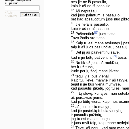
nes jie ne iš pasaulio,
el. paštu:
kaip ir aš ne iš pasaulio.
15
Aš neprašau,
»Apie...
kad juos paimtum iš pasaulio,
»Atsakyti
bet kad apsaugotum juos nuo pikto
16
Jie nėra iš pasaulio,
kaip ir aš ne iš pasaulio.
17
[i2]
Pašventink
juos tiesa!
Tavo žodis yra tiesa.
18
Kaip tu esi mane atsiuntęs į pas
taip ir aš juos pasiunčiau į pasaulį.
19
Dėl jų aš pašventinu save,
[i3]
kad ir jie būtų pašventinti
tiesa.
20
Ne tik už juos aš meldžiu,
bet ir už tuos,
kurie per jų žodį mane įtikės:
21
tegul visi bus viena!
Kaip tu, Tėve, manyje ir aš tavyje,
tegul ir jie bus viena mumyse,
kad pasaulis įtikėtų, jog tu esi ma
22
Ir tą šlovę, kurią esi man suteik
aš perdaviau jiems,
kad jie būtų viena, kaip mes esam
23
aš juose ir tu manyje,
kad jie pasiektų tobulą vienybę
ir pasaulis pažintų,
jog tu esi mane siuntęs
ir juos myli taip, kaip mane mylėjai
24
Tėve, aš noriu, kad tavo man pa