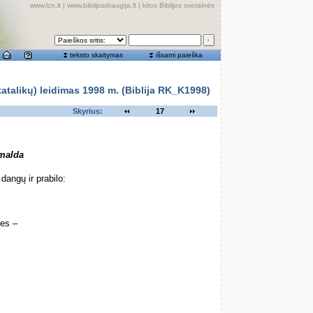
www.lcn.lt
|
www.biblijosdraugija.lt
|
kitos Biblijos svetainės
teksto skaitymas
išsami paieška
alikų) leidimas 1998 m. (Biblija RK_K1998)
Skyrius:
17
 malda
dangų ir prabilo:
nes –