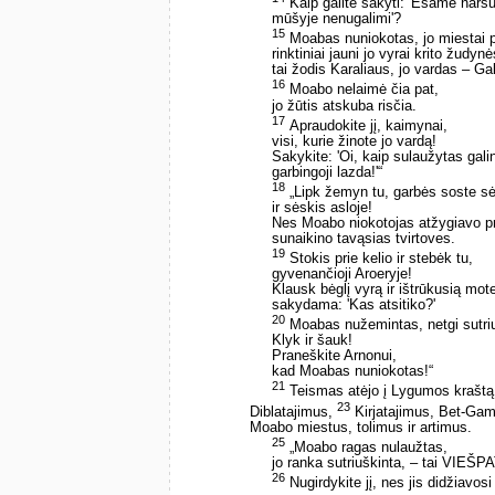
Kaip galite sakyti: 'Esame narsuo
mūšyje nenugalimi'?
15
Moabas nuniokotas, jo miestai p
rinktiniai jauni jo vyrai krito žudyn
tai žodis Karaliaus, jo vardas – 
16
Moabo nelaimė čia pat,
jo žūtis atskuba risčia.
17
Apraudokite jį, kaimynai,
visi, kurie žinote jo vardą!
Sakykite: 'Oi, kaip sulaužytas gali
garbingoji lazda!'“
18
„Lipk žemyn tu, garbės soste sė
ir sėskis asloje!
Nes Moabo niokotojas atžygiavo pr
sunaikino tavąsias tvirtoves.
19
Stokis prie kelio ir stebėk tu,
gyvenančioji Aroeryje!
Klausk bėglį vyrą ir ištrūkusią mote
sakydama: 'Kas atsitiko?'
20
Moabas nužemintas, netgi sutriu
Klyk ir šauk!
Praneškite Arnonui,
kad Moabas nuniokotas!“
21
Teismas atėjo į Lygumos kraštą
23
Diblatajimus,
Kirjatajimus, Bet-Gam
Moabo miestus, tolimus ir artimus.
25
„Moabo ragas nulaužtas,
jo ranka sutriuškinta, – tai VIEŠP
26
Nugirdykite jį, nes jis didžiavo