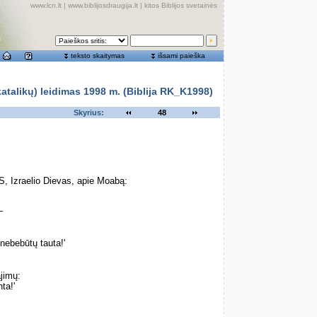
www.lcn.lt
|
www.biblijosdraugija.lt
|
kitos Biblijos svetainės
teksto skaitymas
išsami paieška
alikų) leidimas 1998 m. (Biblija RK_K1998)
Skyrius:
48
, Izraelio Dievas, apie Moabą:
–
nebebūtų tauta!'
jimų:
ta!'