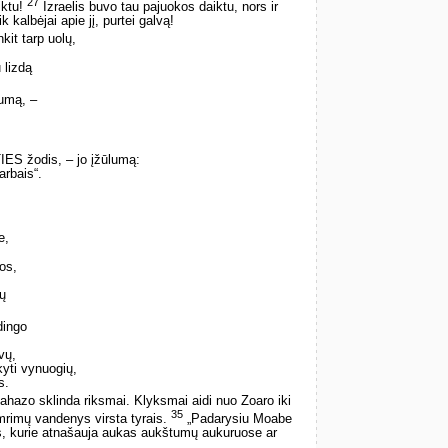
27
iktu!
Izraelis buvo tau pajuokos daiktu, nors ir
kalbėjai apie jį, purtei galvą!
kit tarp uolų,
 lizdą
umą, –
IES žodis, – jo įžūlumą:
arbais“.
e,
os,
ių
dingo
vų,
kyti vynuogių,
s.
ahazo sklinda riksmai. Klyksmai aidi nuo Zoaro iki
35
imrimų vandenys virsta tyrais.
„Padarysiu Moabe
s, kurie atnašauja aukas aukštumų aukuruose ar