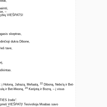
liai,
aimti,
ėse, –
Galybių VIEŠPATS!
ngasis skeptras,
dinčioji dukra Dibone,
ieš tave,
rį,
škintas.
22
: į Holoną, Jahazą, Mefaatą,
Diboną, Nebo'ą ir Bet-
24
ulą ir Bet-Meoną,
Kerijotą ir Bozrą, – į visus
ATIES žodis“.
si prieš VIEŠPATĮ! Tesivolioja Moabas savo