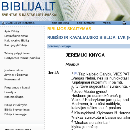
2026 08 06 Ketvirtad.
apie projektą
apie svetainę
medis
BIBLIJOS SKAITYMAS
Apie Bibliją
Lietuviški vertimai
RUBŠIO IR KAVALIAUSKO BIBLIJA, LVK (kat
Kaip skaityti Bibliją
Kaip įsigyti Bibliją
Jeremijo knyga
Tekstų palyginimas
JEREMIJO KNYGA
Rodyklės ir teminė paieška
Moabui
Įvadai ir raktai
Jer 48
1
[i1]
Taip kalbėjo Galybių VIEŠPATS
Žinynai ir žodynai
„Vargas Nebui, nes jis nuniokotas!
Komentarai
Kirjatajimai nužeminti ir paimti,
jų tvirtovė sugėdinta ir sunaikinta, 
Programos ir kursai
2
žuvo Moabo gyrius!
Homilijos
Hešbone jie susimokė prieš jį:
Kita medžiaga
'Ateikit! Padarykime jam galą, kad 
Madmena, ir tu būsi nutildyta, –
Biblija ir Bažnyčia
kalavijas sėlins tau iš paskos.
Biblija ir gyvenimas
3
Klausykitės! Klyksmas iš Horona
Biblija ir teologija
'Viskas suniokota ir baisiai sunaikin
4
'Moabas sunaikintas!' –
klykia jo mažieji.
Biblija.lt naujienos