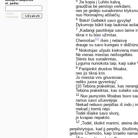
5
Jie kopia į Luhito kalvą,
el. paštu:
graudžiai be perstojo verkdami,
nes jie girdėjo sunaikinimo klyksm
»Apie...
nuo Horonajimų atšlaičių.
»Atsakyti
6
'Bėkit! Gelbėkit savo gyvybę!
Dykumoje būkit kaip laukiniai asilai
7
„Kadangi pasitikėjai savo laime ir 
tikrai ir tu būsi užimtas.
[i2]
Chemošas
išeis į nelaisvę
drauge su savo kunigais ir didžiūna
8
Niokotojas užpuls kiekvieną mies
Nė vienas miestas neišsigelbės.
Slėnis bus sunaikintas,
Lyguma nuniokota taip, kaip sak
9
Parūpinkit druskos Moabui,
nes jis tikrai kris.
Jo miestai virs griuvėsiais,
neliks juose gyventojų“.
{10 Tebūna prakeiktas, kas neran
Tebūna prakeiktas, kas sulaiko sav
11
Nuo jaunystės Moabas buvo sa
ramus savo užuovėjoje.
Niekad nebuvo perpiltas iš indo į i
niekad į tremtį nėjo.
Todėl išlaikė savo skonį,
jo kvapas nepakito.
12
„Todėl, tikėkit manimi, ateina di
perpilstytojus, kad jį perpiltų, ištušti
gėdysis Chemošo, kaip Izraelio namai gė
14