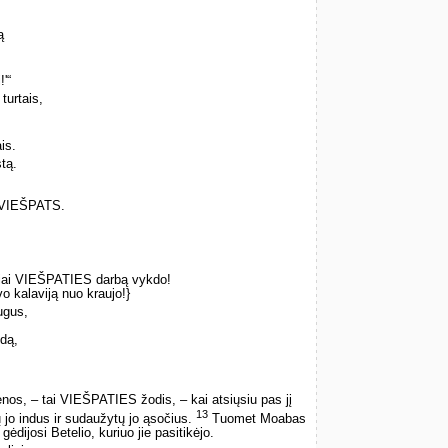
ą
!'“
turtais,
is.
tą.
ė VIEŠPATS.
giai VIEŠPATIES darbą vykdo!
o kalaviją nuo kraujo!}
ugus,
ndą,
enos, – tai VIEŠPATIES žodis, – kai atsiųsiu pas jį
13
ntų jo indus ir sudaužytų jo ąsočius.
Tuomet Moabas
dijosi Betelio, kuriuo jie pasitikėjo.