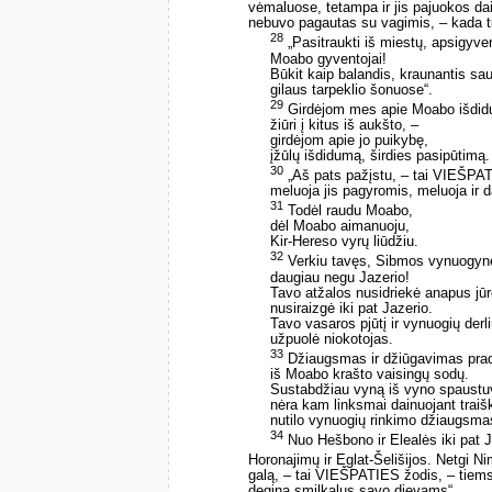
vėmaluose, tetampa ir jis pajuokos da
nebuvo pagautas su vagimis, – kada tik 
28
„Pasitraukti iš miestų, apsigyven
Moabo gyventojai!
Būkit kaip balandis, kraunantis sau
gilaus tarpeklio šonuose“.
29
Girdėjom mes apie Moabo išdid
žiūri į kitus iš aukšto, –
girdėjom apie jo puikybę,
įžūlų išdidumą, širdies pasipūtimą.
30
„Aš pats pažįstu, – tai VIEŠPAT
meluoja jis pagyromis, meluoja ir d
31
Todėl raudu Moabo,
dėl Moabo aimanuoju,
Kir-Hereso vyrų liūdžiu.
32
Verkiu tavęs, Sibmos vynuogyn
daugiau negu Jazerio!
Tavo atžalos nusidriekė anapus jūr
nusiraizgė iki pat Jazerio.
Tavo vasaros pjūtį ir vynuogių derl
užpuolė niokotojas.
33
Džiaugsmas ir džiūgavimas pra
iš Moabo krašto vaisingų sodų.
Sustabdžiau vyną iš vyno spaustu
nėra kam linksmai dainuojant traiš
nutilo vynuogių rinkimo džiaugsma
34
Nuo Hešbono ir Elealės iki pat J
Horonajimų ir Eglat-Šelišijos. Netgi N
galą, – tai VIEŠPATIES žodis, – tiem
degina smilkalus savo dievams“.