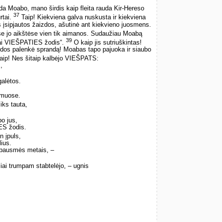
uda Moabo, mano širdis kaip fleita rauda Kir-Hereso
37
rtai.
Taip! Kiekviena galva nuskusta ir kiekviena
s įsipjautos žaizdos, ašutinė ant kiekvieno juosmens.
se jo aikštėse vien tik aimanos. Sudaužiau Moabą
39
 tai VIEŠPATIES žodis“.
O kaip jis sutriuškintas!
ėdos palenkė sprandą! Moabas tapo pajuoka ir siaubo
aip! Nes šitaip kalbėjo VIEŠPATS:
,
galėtos.
smuose.
iks tauta,
po jus,
ES žodis.
 įpuls,
lius.
ų bausmės metais, –
ai trumpam stabtelėjo, – ugnis