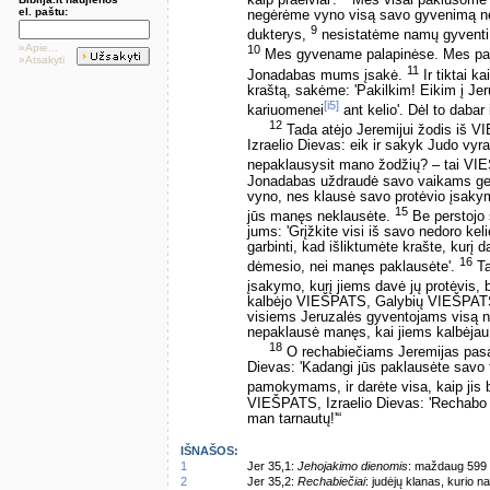
kaip praeiviai'.
Mes visai paklusome
el. paštu:
negėrėme vyno visą savo gyvenimą ne
9
dukterys,
nesistatėme namų gyventi. 
»Apie...
10
Mes gyvename palapinėse. Mes pak
»Atsakyti
11
Jonadabas mums įsakė.
Ir tiktai k
kraštą, sakėme: 'Pakilkim! Eikim į Je
[i5]
kariuomenei
ant kelio'. Dėl to dabar
12
Tada atėjo Jeremijui žodis iš 
Izraelio Dievas: eik ir sakyk Judo vyr
nepaklausysit mano žodžių? – tai V
Jonadabas uždraudė savo vaikams gerti
vyno, nes klausė savo protėvio įsakym
15
jūs manęs neklausėte.
Be perstojo 
jums: 'Grįžkite visi iš savo nedoro kel
garbinti, kad išliktumėte krašte, kurį 
16
dėmesio, nei manęs paklausėte'.
Ta
įsakymo, kurį jiems davė jų protėvis,
kalbėjo VIEŠPATS, Galybių VIEŠPATS, 
visiems Jeruzalės gyventojams visą nel
nepaklausė manęs, kai jiems kalbėjau, 
18
O rechabiečiams Jeremijas pasa
Dievas: 'Kadangi jūs paklausėte savo 
pamokymams, ir darėte visa, kaip jis 
VIEŠPATS, Izraelio Dievas: 'Rechabo 
man tarnautų!'“
IŠNAŠOS:
1
Jer 35,1:
Jehojakimo dienomis
: maždaug 599 a
2
Jer 35,2:
Rechabiečiai
: judėjų klanas, kurio n