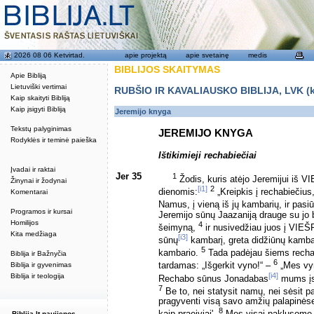
2026 08 06 Ketvirtad.
apie projektą
apie svetainę
medis
BIBLIJOS SKAITYMAS
Apie Bibliją
Lietuviški vertimai
RUBŠIO IR KAVALIAUSKO BIBLIJA, LVK (kat
Kaip skaityti Bibliją
Kaip įsigyti Bibliją
Jeremijo knyga
Tekstų palyginimas
JEREMIJO KNYGA
Rodyklės ir teminė paieška
Ištikimieji rechabiečiai
Įvadai ir raktai
Jer 35
1
Žodis, kuris atėjo Jeremijui iš 
Žinynai ir žodynai
[i1]
2
dienomis:
„Kreipkis į rechabiečius
Komentarai
Namus, į vieną iš jų kambarių, ir pasi
Programos ir kursai
Jeremijo sūnų Jaazaniją drauge su jo br
Homilijos
4
šeimyną,
ir nusivedžiau juos į VIE
Kita medžiaga
[i3]
sūnų
kambarį, greta didžiūnų kamba
5
kambario.
Tada padėjau šiems rechab
Biblija ir Bažnyčia
6
Biblija ir gyvenimas
tardamas: „Išgerkit vyno!“ –
„Mes vyn
[i4]
Biblija ir teologija
Rechabo sūnus Jonadabas
mums įsa
7
Be to, nei statysit namų, nei sėsit pa
pragyventi visą savo amžių palapinėse,
8
Biblija.lt naujienos