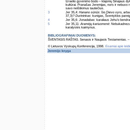
Izraelio gyvenimo būdo – klajonių Sinajaus dy
kultūrai. Pranašas Jeremijas, nors ir nebuvo 
savo neištikimus tautiečius.
3
Jer 35,4:
Hanano sūnūs
: šio Dievo vyro, arb
37,3)?
Durininkas
: kunigas, Šventyklos pareig
4
Jer 35,6:
Jonadabas
: karaliaus Jehu’o bendral
5
Jer 35,11:
Aramėjų kariuomenė
: Nebukadneza
karalystės kaimynus.
BIBLIOGRAFINIAI DUOMENYS:
ŠVENTASIS RAŠTAS. Senasis ir Naujasis Testamentas. – Vi
© Lietuvos Vyskupų Konferencija, 1998.
Išsamiai apie leid
Jeremijo knyga