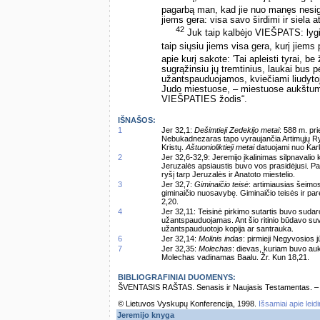
pagarbą man, kad jie nuo manęs nesi
jiems gera: visa savo širdimi ir siela a
42
Juk taip kalbėjo VIEŠPATS: lygiai
taip siųsiu jiems visa gera, kurį jiem
apie kurį sakote: 'Tai apleisti tyrai, be
sugrąžinsiu jų tremtinius, laukai bus 
užantspauduojamos, kviečiami liudyto
Judo miestuose, – miestuose aukštumų
VIEŠPATIES žodis“.
IŠNAŠOS:
1
Jer 32,1:
Dešimtieji Zedekijo metai
: 588 m. pri
Nebukadnezaras tapo vyraujančia Artimųjų Ryt
Kristų.
Aštuonioliktieji metai
datuojami nuo Kark
2
Jer 32,6-32,9: Jeremijo įkalinimas silpnavalio
Jeruzalės apsiaustis buvo vos prasidėjusi. Pav
ryšį tarp Jeruzalės ir Anatoto miestelio.
3
Jer 32,7:
Giminaičio teisė
: artimiausias šeimos
giminaičio nuosavybę. Giminaičio teisės ir par
2,20.
4
Jer 32,11: Teisinė pirkimo sutartis buvo sudar
užantspauduojamas. Ant šio ritinio būdavo suv
užantspauduotojo kopija ar santrauka.
6
Jer 32,14:
Molinis indas
: pirmieji Negyvosios j
7
Jer 32,35:
Molechas
: dievas, kuriam buvo auk
Molechas vadinamas Baalu. Žr. Kun 18,21.
BIBLIOGRAFINIAI DUOMENYS:
ŠVENTASIS RAŠTAS. Senasis ir Naujasis Testamentas. – Vi
© Lietuvos Vyskupų Konferencija, 1998.
Išsamiai apie leid
Jeremijo knyga