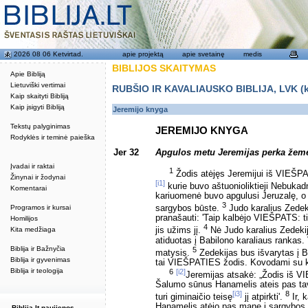
2026 08 06 Ketvirtad.
apie projektą
apie svetainę
medis
BIBLIJOS SKAITYMAS
Apie Bibliją
Lietuviški vertimai
RUBŠIO IR KAVALIAUSKO BIBLIJA, LVK (kat
Kaip skaityti Bibliją
Kaip įsigyti Bibliją
Jeremijo knyga
Tekstų palyginimas
JEREMIJO KNYGA
Rodyklės ir teminė paieška
Jer 32
Apgulos metu Jeremijas perka žem
Įvadai ir raktai
1
Žodis atėjęs Jeremijui iš VIEŠPA
Žinynai ir žodynai
[i1]
kurie buvo aštuonioliktieji Nebukad
Komentarai
kariuomenė buvo apgulusi Jeruzalę, o 
3
Programos ir kursai
sargybos būste.
Judo karalius Zedekij
pranašauti: 'Taip kalbėjo VIEŠPATS: ti
Homilijos
4
Kita medžiaga
jis užims jį.
Nė Judo karalius Zedekija
atiduotas į Babilono karaliaus rankas. 
Biblija ir Bažnyčia
5
matysis.
Zedekijas bus išvarytas į Ba
Biblija ir gyvenimas
tai VIEŠPATIES žodis. Kovodami su kald
Biblija ir teologija
6
[i2]
Jeremijas atsakė: „Žodis iš 
Šalumo sūnus Hanamelis ateis pas tav
[i3]
8
turi giminaičio teisę
jį atpirkti'.
Ir, 
Hanamelis atėjo pas mane į sargybos 
Biblija.lt naujienos