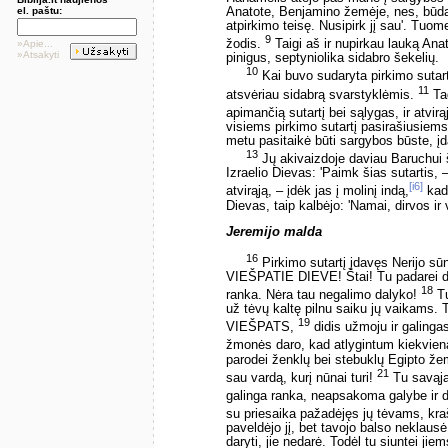
el. paštu:
Anatote, Benjamino žemėje, nes, būdam
atpirkimo teisę. Nusipirk jį sau'. Tuo
9
žodis.
Taigi aš ir nupirkau lauką An
»Apie...
»Atsakyti
pinigus, septyniolika sidabro šekelių.
10
Kai buvo sudaryta pirkimo sutart
11
atsvėriau sidabrą svarstyklėmis.
Tad
apimančią sutartį bei sąlygas, ir atvirą
visiems pirkimo sutartį pasirašiusiem
metu pasitaikė būti sargybos būste, į
13
Jų akivaizdoje daviau Baruchui š
Izraelio Dievas: 'Paimk šias sutartis, –
[i6]
atvirąją, – įdėk jas į molinį indą,
kad 
Dievas, taip kalbėjo: 'Namai, dirvos i
Jeremijo malda
16
Pirkimo sutartį įdavęs Nerijo s
VIEŠPATIE DIEVE! Štai! Tu padarei da
18
ranka. Nėra tau negalimo dalyko!
Tu
už tėvų kaltę pilnu saiku jų vaikams. 
19
VIEŠPATS,
didis užmoju ir galinga
žmonės daro, kad atlygintum kiekviena
parodei ženklų bei stebuklų Egipto žemė
21
sau vardą, kurį nūnai turi!
Tu savąją 
galinga ranka, neapsakoma galybe ir d
su priesaika pažadėjęs jų tėvams, kra
paveldėjo jį, bet tavojo balso neklausė
daryti, jie nedarė. Todėl tu siuntei jiem