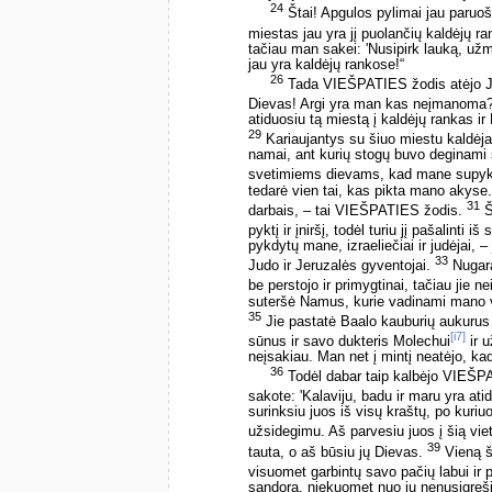
24
Štai! Apgulos pylimai jau paruošt
miestas jau yra jį puolančių kaldėjų ra
tačiau man sakei: 'Nusipirk lauką, užm
jau yra kaldėjų rankose!“
26
Tada VIEŠPATIES žodis atėjo J
Dievas! Argi yra man kas neįmanoma
atiduosiu tą miestą į kaldėjų rankas ir
29
Kariaujantys su šiuo miestu kaldėjai
namai, ant kurių stogų buvo deginami 
svetimiems dievams, kad mane supyk
tedarė vien tai, kas pikta mano akyse.
31
darbais, – tai VIEŠPATIES žodis.
Š
pyktį ir įniršį, todėl turiu jį pašalinti i
pykdytų mane, izraeliečiai ir judėjai, – j
33
Judo ir Jeruzalės gyventojai.
Nugarą
be perstojo ir primygtinai, tačiau jie
suteršė Namus, kurie vadinami mano v
35
Jie pastatė Baalo kauburių aukurus
[i7]
sūnus ir savo dukteris Molechui
ir u
neįsakiau. Man net į mintį neatėjo, kad
36
Todėl dabar taip kalbėjo VIEŠPAT
sakote: 'Kalaviju, badu ir maru yra at
surinksiu juos iš visų kraštų, po kuriu
užsidegimu. Aš parvesiu juos į šią vie
39
tauta, o aš būsiu jų Dievas.
Vieną ši
visuomet garbintų savo pačių labui ir 
sandorą, niekuomet nuo jų nenusigręšiu 