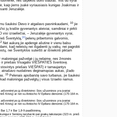
riuomenei, nes tarpeklis buvo siauras. Vos du vyrai
arė, kaip jiems įsakė vyriausiasis kunigas Joakimas ir
santi Jeruzalėje.
10
lumu šaukėsi Dievo ir atgailavo pasninkaudami,
jie
isi jų krašte gyvenantys ateiviai, samdiniai ir pirkti
 visi izraeliečiai, – Jeruzalėje gyvenantys vyrai,
[i6]
rieš Šventyklą,
pelenų pribertomis galvomis,
12
Net aukurą jie apdengė ašutine ir vienu balsu
ami, kad neleistų nei išgabenti jų vaikų, nei pagrobti
estų, nei Šventyklos suteršti ar išniekinti piktam
 maloningai pažvelgė į jų nelaimę, nes žmonės
e ir priešais Visagalio VIEŠPATIES šventovę.
, stovintys priešais VIEŠPATĮ ir tarnaujantys
 atnašavo nuolatines deginamąsias aukas, įžado
15
šas.
Pelenais apsibarstę savo turbanus, jie šaukėsi
kad maloningai pažvelgtų į visus Izraelio namus.
 atšventinti po jų išniekinimo
: šios užuominos yra įvairiai
rieš Kristų) ar net su Antiocho IV Epifano dienomis (175-164 m.
 atšventinti po jų išniekinimo
: šios užuominos yra įvairiai
rieš Kristų) ar net su Antiocho IV Epifano dienomis (175-164 m.
r. Bar 1,7 ir Bar 1,8-9 paaiškinimą.
unigui ir Seniūnų tarybai iki pat graikų laikotarpio (323 m. prieš