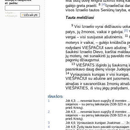
Mat būtų buvę lengva užkirsti kelią ka
el. paštu:
8
[i4]
galėjo greta praeiti.
Izraeliečiai d
visos Izraelio tautos Seniūnų taryba, e
»Apie...
»Atsakyti
Tauta meldžiasi
9
Visi Izraelio vyrai didžiausiu uo
[i5]
patys, jų žmonos, vaikai ir galvijai.
V
11
vergai – visi susijuosė ašutinėmis.
O
moterys ir vaikai, – gulėjo kniūbsčia p
rodydami VIEŠPAČIUI savo ašutinę.
šaukėsi Izraelio Dievo, karštai maldaud
jų moterų, nei sunaikinti jų paveldo mi
pagonių džiaugsmui.
13
VIEŠPATS išgirdo jų šauksmą ir
pasninkavo daug dienų visoje Judėjoj
14
Vyriausiasis kunigas ir visi kunigai
VIEŠPAČIUI su ašutine ant juosmens,
atnašas ir savanoriškas žmonių atna
VIEŠPATIES, iš visų jėgų prašydami, 
IŠNAŠOS:
1
Jdt 4,3: ...
neseniai buvo sugrįžę iš tremties ...
siejamos – su persų laikotarpiu (538-323 m. p
prieš Kristų).
2
Jdt 4,3: ...
neseniai buvo sugrįžę iš tremties ...
siejamos – su persų laikotarpiu (538-323 m. p
prieš Kristų).
3
Jdt 4,6:
Vyriausiasis kunigas Joakimas
... : ž
4
Jdt 4,8: Žydų tauta buvo pavaldi vyriausiajam k