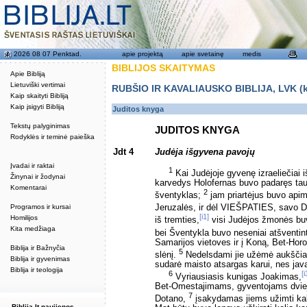
2026 08 07 Penktad.
apie projektą
apie svetainę
medis
BIBLIJOS SKAITYMAS
Apie Bibliją
Lietuviški vertimai
RUBŠIO IR KAVALIAUSKO BIBLIJA, LVK (kat
Kaip skaityti Bibliją
Kaip įsigyti Bibliją
Juditos knyga
Tekstų palyginimas
JUDITOS KNYGA
Rodyklės ir teminė paieška
Jdt 4
Judėja išgyvena pavojų
Įvadai ir raktai
1
Kai Judėjoje gyvenę izraeliečiai 
Žinynai ir žodynai
karvedys Holofernas buvo padaręs tau
Komentarai
2
šventyklas;
jam priartėjus buvo apim
Programos ir kursai
Jeruzalės, ir dėl VIEŠPATIES, savo 
[i1]
Homilijos
iš tremties,
visi Judėjos žmonės buvo
Kita medžiaga
bei Šventykla buvo neseniai atšventint
Samarijos vietoves ir į Koną, Bet-Horo
Biblija ir Bažnyčia
5
slėnį.
Nedelsdami jie užėmė aukščiaus
Biblija ir gyvenimas
sudarė maisto atsargas karui, nes java
Biblija ir teologija
6
[i
Vyriausiasis kunigas Joakimas,
Bet-Omestajimams, gyventojams dviejų
7
Dotano,
įsakydamas jiems užimti kaln
Biblija.lt naujienos