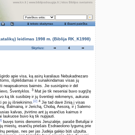
www.lcn.lt
|
www.biblijosdraugija.lt
|
kitos Biblijos svetainės
teksto skaitymas
išsami paieška
alikų) leidimas 1998 m. (Biblija RK_K1998)
Skyrius:
4
išgirdo apie visa, ką asirų karaliaus Nebukadnezaro
toms, išplėšdamas ir sunaikindamas visas jų
ti neapsakomos baimės. Jie susirūpino ir dėl
3
Dievo, Šventyklos.
Mat jie tik neseniai buvo sugrįžę
 ką tik susibūrę ir jų šventieji reikmenys, aukuras
[i2]
4
i po jų išniekinimo.
Jie tad davė žinią į visas
ną, Balmainą, ir Jerichą, Chobą, Aesorą, ir į Salemo
ias kalvas, įtvirtino ant jų esančius kaimus ir
i laukuose buvo ką tik nupjauti.
3]
buvęs tomis dienomis Jeruzalėje, parašė Betulijai ir
 miestų, esančių priešais Esdraeolono lygumą prie
ų perėjas, nes per jas Judėja galėjo būti užpulta.