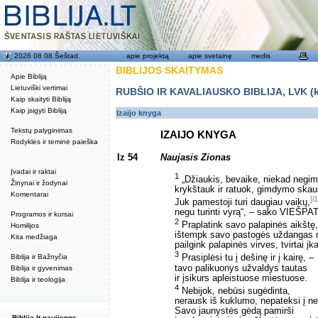
2026 08 08 Šeštad.
apie projektą
apie svetainę
medis
BIBLIJOS SKAITYMAS
Apie Bibliją
Lietuviški vertimai
RUBŠIO IR KAVALIAUSKO BIBLIJA, LVK (kat
Kaip skaityti Bibliją
Kaip įsigyti Bibliją
Izaijo knyga
Tekstų palyginimas
IZAIJO KNYGA
Rodyklės ir teminė paieška
Iz 54
Naujasis Zionas
Įvadai ir raktai
1
„Džiaukis, bevaike, niekad negim
Žinynai ir žodynai
krykštauk ir ratuok, gimdymo ska
Komentarai
[i1
Juk pamestoji turi daugiau vaikų,
negu turinti vyrą“, – sako VIEŠPA
Programos ir kursai
2
Praplatink savo palapinės aikštę,
Homilijos
ištempk savo pastogės uždangas
Kita medžiaga
pailgink palapinės virves, tvirtai įk
3
Biblija ir Bažnyčia
Prasiplėsi tu į dešinę ir į kairę, –
tavo palikuonys užvaldys tautas
Biblija ir gyvenimas
ir įsikurs apleistuose miestuose.
Biblija ir teologija
4
Nebijok, nebūsi sugėdinta,
nerausk iš kuklumo, nepateksi į n
Savo jaunystės gėdą pamirši
Biblija.lt naujienos