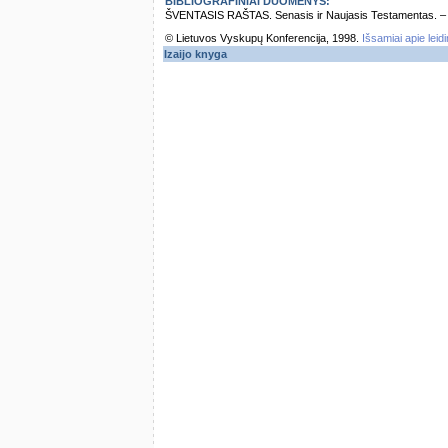
BIBLIOGRAFINIAI DUOMENYS:
ŠVENTASIS RAŠTAS. Senasis ir Naujasis Testamentas. – Vi
© Lietuvos Vyskupų Konferencija, 1998.
Išsamiai apie leid
Izaijo knyga