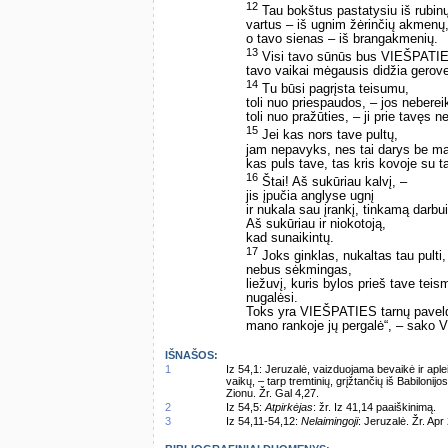
12
Tau bokštus pastatysiu iš rubin
vartus – iš ugnim žėrinčių akmenų
o tavo sienas – iš brangakmenių.
13
Visi tavo sūnūs bus VIEŠPATI
tavo vaikai mėgausis didžia gerov
14
Tu būsi pagrįsta teisumu,
toli nuo priespaudos, – jos nebereik
toli nuo pražūties, – ji prie tavęs ne
15
Jei kas nors tave pultų,
jam nepavyks, nes tai darys be ma
kas puls tave, tas kris kovoje su t
16
Štai! Aš sukūriau kalvį, –
jis įpučia anglyse ugnį
ir nukala sau įrankį, tinkamą darbui
Aš sukūriau ir niokotoją,
kad sunaikintų.
17
Joks ginklas, nukaltas tau pulti,
nebus sėkmingas,
liežuvį, kuris bylos prieš tave teis
nugalėsi.
Toks yra VIEŠPATIES tarnų pavel
mano rankoje jų pergalė“, – sako
IŠNAŠOS:
1
Iz 54,1: Jeruzalė, vaizduojama bevaikė ir ap
vaikų, – tarp tremtinių, grįžtančių iš Babilonijo
Zionu. Žr. Gal 4,27.
2
Iz 54,5:
Atpirkėjas
: žr. Iz 41,14 paaiškinimą.
3
Iz 54,11-54,12:
Nelaimingoji
: Jeruzalė. Žr. Apr