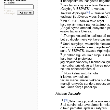
ir nebeprisiminsi našlystės negarb
el. paštu:
5
nes tavasis vyras – tavo Kūrėjas
„Galybių VIEŠPATS“ jo vardas.
»Apie...
[i2]
Tavasis Atpirkėjas
– Izraelio Šve
»Atsakyti
vadinasi jis „Dievas visos žemės“.
6
VIEŠPATS šaukia tave atgal
kaip nelaimingą ir pamestą žmoną.
„Ar gali vyras atmesti jaunystėje 
–sako tavasis Dievas.
7
„Trumpai valandėlei palikau aš ta
bet su didele meile vėl tave pasiim
8
Ūmai supykęs, valandėlę slėpiau
bet amžina meile tavęs pagailėjau“
sako VIEŠPATS, tavasis Atpirkėja
9
„Ir dabar elgiuosi kaip Nojaus di
kaip tuomet prisiekiau,
jog Nojaus vandenys niekad daugi
taip dabar prisiekiau ant tavęs neb
nei tau nebepriekaištauti.
10
Nors kalnai imtų kilnotis
ir kalvos svirduliuoti,
tačiau manoji meilė niekada nuo ta
manoji ramybės sandora nesusvyr
Tas, kuris tavęs pagailėjo.
Ateities Jeruzalė
11
[i3]
„Nelaimingoji, audros nukamu
Štai sutvirtinsiu tavo akmenis rink
o tavo pamatus apdėsiu safyrais.